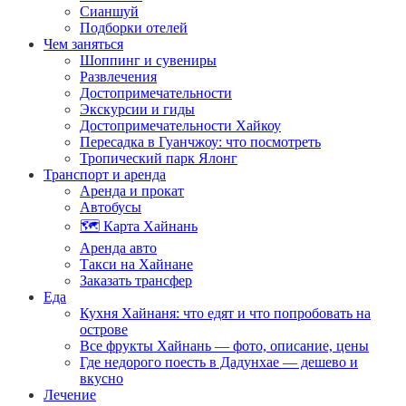
Сианшуй
Подборки отелей
Чем заняться
Шоппинг и сувениры
Развлечения
Достопримечательности
Экскурсии и гиды
Достопримечательности Хайкоу
Пересадка в Гуанчжоу: что посмотреть
Тропический парк Ялонг
Транспорт и аренда
Аренда и прокат
Автобусы
🗺️ Карта Хайнань
Аренда авто
Такси на Хайнане
Заказать трансфер
Еда
Кухня Хайнаня: что едят и что попробовать на
острове
Все фрукты Хайнань — фото, описание, цены
Где недорого поесть в Дадунхае — дешево и
вкусно
Лечение