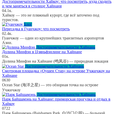
Достопримечательности Хайкоу: что посмотреть, куда сходить
и чем заняться в столице Хайнаня
0
4.1к.
Хайкоу — это не пляжный курорт, где всё заточено под
туристов.
Блог
Пересадка в Гуанчжоу: что посмотреть
0
2.4к.
Гуанчжоу — один из крупнейших транзитных аэропортов
Азии.
Достопримечательности Хайнань
Долина Минфэн в Цзяньфэнлине на Хайнане
0
1к.
Долина Минфэн на Хайнане (鸣凤谷) — природная локация
Достопримечательности Хайнань
Смотровая площадка «Оушен Стар» на острове Учжичжоу на
Хайнане
0
630
Ocean Star (海洋之星) — это обзорная точка на острове
Учжичжоу
Достопримечательности Хайнань
Парк Байшамэнь на Хайнане: приморская прогулка и отдых в
Хайкоу
0
722
Парк Байшамэнь (Baishamen Park, 白沙门公园) — большой