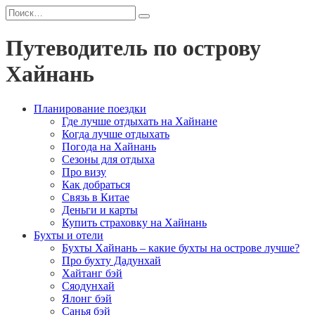
Перейти
Search
к
for:
содержанию
Путеводитель по острову
Хайнань
Планирование поездки
Где лучше отдыхать на Хайнане
Когда лучше отдыхать
Погода на Хайнань
Сезоны для отдыха
Про визу
Как добраться
Связь в Китае
Деньги и карты
Купить страховку на Хайнань
Бухты и отели
Бухты Хайнань – какие бухты на острове лучше?
Про бухту Дадунхай
Хайтанг бэй
Сяодунхай
Ялонг бэй
Санья бэй