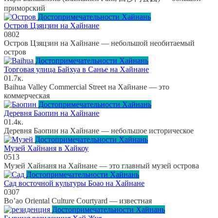
приморский
Достопримечательности Хайнань
Остров Цзяцзин на Хайнане
0
802
Остров Цзяцзин на Хайнане — небольшой необитаемый
остров
Достопримечательности Хайнань
Торговая улица Байхуа в Санье на Хайнане
0
1.7к.
Baihua Valley Commercial Street на Хайнане — это
коммерческая
Достопримечательности Хайнань
Деревня Баопин на Хайнане
0
1.4к.
Деревня Баопин на Хайнане — небольшое историческое
Достопримечательности Хайнань
Музей Хайнаня в Хайкоу
0
513
Музей Хайнаня на Хайнане — это главный музей острова
Достопримечательности Хайнань
Сад восточной культуры Боао на Хайнане
0
307
Bo’ao Oriental Culture Courtyard — известная
Достопримечательности Хайнань