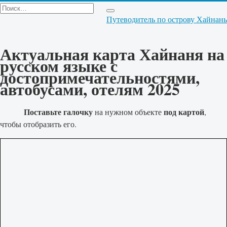
Перейти
Search
к
for:
Путеводитель по острову Хайнань
содержанию
Актуальная карта Хайнаня на
русском языке с
достопримечательностями,
автобусами, отелям 2025
Поставьте галочку
под картой
на нужном объекте
,
чтобы отобразить его.