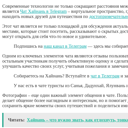
Современные технологии не только сокращают расстояния меж
является
Чат Хайнань в Telegram
– виртуальное пространство, г
находить новых друзей для путешествия по
достопримечательн
Этот чат является не только площадкой для обсуждения актуа
местами, которые стоит посетить, рассказывают о скрытых до
могут открыть для себя что-то новое и удивительное.
Подпишись на
наш канал в Телеграм
— здесь мы собираем
Одним из ключевых элементов чата являются отзывы пользоват
остальным участникам получить объективную оценку и сделать
улучшить качество своих услуг, учитывая пожелания и замечан
Собираетесь на Хайнань? Вступайте в
чат в Телеграм
и з
У нас есть в чате туристы из Санья, Дадунхай, Ялунвань 
Фотографии – еще один важный элемент общения в чате. Польз
делает общение более наглядным и интересным, но и помогает 
сохранить яркие моменты своих путешествий и поделиться ими
Читать:
Хайнань – что нужно знать, как отдохнуть, тон