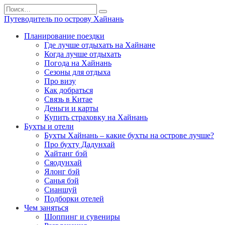
Перейти
Search
к
for:
Путеводитель по острову Хайнань
содержанию
Планирование поездки
Где лучше отдыхать на Хайнане
Когда лучше отдыхать
Погода на Хайнань
Сезоны для отдыха
Про визу
Как добраться
Связь в Китае
Деньги и карты
Купить страховку на Хайнань
Бухты и отели
Бухты Хайнань – какие бухты на острове лучше?
Про бухту Дадунхай
Хайтанг бэй
Сяодунхай
Ялонг бэй
Санья бэй
Сианшуй
Подборки отелей
Чем заняться
Шоппинг и сувениры