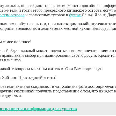
ду людьми, но и создают новые возможности для обмена инфор
де жители и гости этого прекрасного китайского острова могут
остям острова
и совместных тусовок в
бухтах
Санья, Ялонг, Даду
льных тем и обмена опытом, но и настоящим онлайн-путеводител
стопримечательностях и деликатесах местной кухни. Благодаря 
 самое полезное!
елей. Здесь каждый может поделиться своими впечатлениями о п
 правильный выбор при планировании своего досуга. Кроме тог
ия клиентов.
адавайте вопросы местным жителям. Они Вам подскажут!
и Хайтанг. Присоединяйся и ты!
ователи активно скидывают в чат Хайнань фото достопримечате
другим участникам получить представление о том, что их ждет 
 с друзьями.
кости, советы и информация для туристов