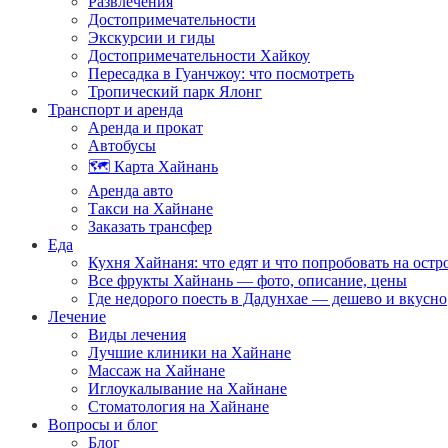
Развлечения
Достопримечательности
Экскурсии и гиды
Достопримечательности Хайкоу
Пересадка в Гуанчжоу: что посмотреть
Тропический парк Ялонг
Транспорт и аренда
Аренда и прокат
Автобусы
🗺️ Карта Хайнань
Аренда авто
Такси на Хайнане
Заказать трансфер
Еда
Кухня Хайнаня: что едят и что попробовать на остр
Все фрукты Хайнань — фото, описание, цены
Где недорого поесть в Дадунхае — дешево и вкусно
Лечение
Виды лечения
Лучшие клиники на Хайнане
Массаж на Хайнане
Иглоукалывание на Хайнане
Стоматология на Хайнане
Вопросы и блог
Блог