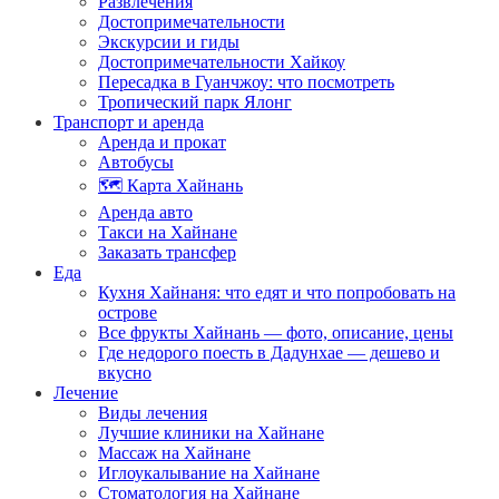
Развлечения
Достопримечательности
Экскурсии и гиды
Достопримечательности Хайкоу
Пересадка в Гуанчжоу: что посмотреть
Тропический парк Ялонг
Транспорт и аренда
Аренда и прокат
Автобусы
🗺️ Карта Хайнань
Аренда авто
Такси на Хайнане
Заказать трансфер
Еда
Кухня Хайнаня: что едят и что попробовать на
острове
Все фрукты Хайнань — фото, описание, цены
Где недорого поесть в Дадунхае — дешево и
вкусно
Лечение
Виды лечения
Лучшие клиники на Хайнане
Массаж на Хайнане
Иглоукалывание на Хайнане
Стоматология на Хайнане