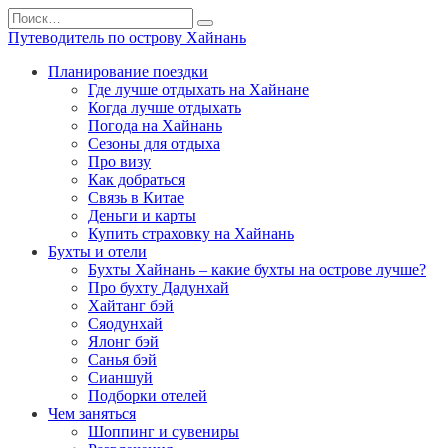
Перейти
Search
к
for:
Путеводитель по острову Хайнань
содержанию
Планирование поездки
Где лучше отдыхать на Хайнане
Когда лучше отдыхать
Погода на Хайнань
Сезоны для отдыха
Про визу
Как добраться
Связь в Китае
Деньги и карты
Купить страховку на Хайнань
Бухты и отели
Бухты Хайнань – какие бухты на острове лучше?
Про бухту Дадунхай
Хайтанг бэй
Сяодунхай
Ялонг бэй
Санья бэй
Сианшуй
Подборки отелей
Чем заняться
Шоппинг и сувениры