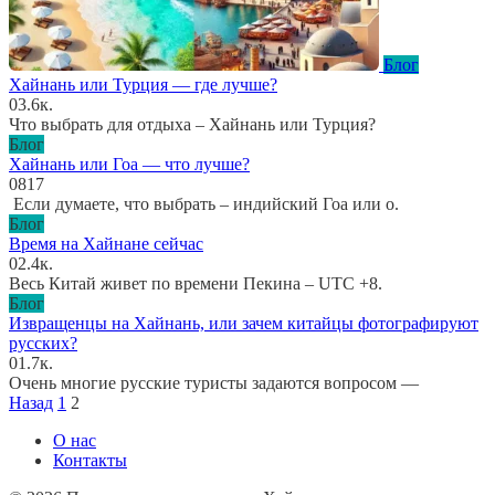
Блог
Хайнань или Турция — где лучше?
0
3.6к.
Что выбрать для отдыха – Хайнань или Турция?
Блог
Хайнань или Гоа — что лучше?
0
817
Если думаете, что выбрать – индийский Гоа или о.
Блог
Время на Хайнане сейчас
0
2.4к.
Весь Китай живет по времени Пекина – UTC +8.
Блог
Извращенцы на Хайнань, или зачем китайцы фотографируют
русских?
0
1.7к.
Очень многие русские туристы задаются вопросом —
Пагинация
Назад
1
2
записей
О нас
Контакты