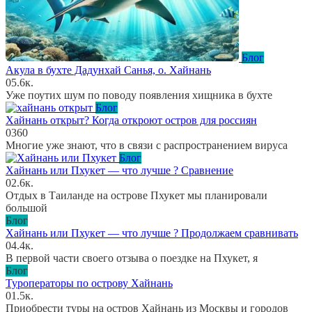
Блог
Акула в бухте Дадунхай Санья, о. Хайнань
0
5.6к.
Уже поутих шум по поводу появления хищника в бухте
Блог
Хайнань открыт? Когда откроют остров для россиян
0
360
Многие уже знают, что в связи с распространением вируса
Блог
Хайнань или Пхукет — что лучше ? Сравнение
0
2.6к.
Отдых в Таиланде на острове Пхукет мы планировали
большой
Блог
Хайнань или Пхукет — что лучше ? Продолжаем сравнивать
0
4.4к.
В первой части своего отзыва о поездке на Пхукет, я
Блог
Туроператоры по острову Хайнань
0
1.5к.
Приобрести туры на остров Хайнань из Москвы и городов