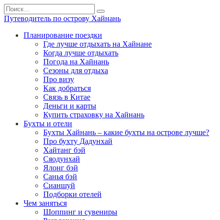
Перейти
Search
к
for:
Путеводитель по острову Хайнань
содержанию
Планирование поездки
Где лучше отдыхать на Хайнане
Когда лучше отдыхать
Погода на Хайнань
Сезоны для отдыха
Про визу
Как добраться
Связь в Китае
Деньги и карты
Купить страховку на Хайнань
Бухты и отели
Бухты Хайнань – какие бухты на острове лучше?
Про бухту Дадунхай
Хайтанг бэй
Сяодунхай
Ялонг бэй
Санья бэй
Сианшуй
Подборки отелей
Чем заняться
Шоппинг и сувениры