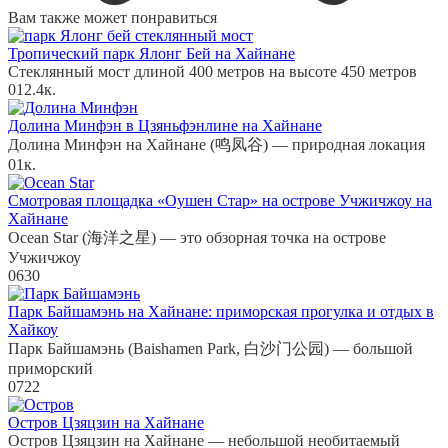
Вам также может понравиться
Тропический парк Ялонг Бей на Хайнане
Стеклянный мост длиной 400 метров на высоте 450 метров
0
12.4к.
Долина Минфэн в Цзяньфэнлине на Хайнане
Долина Минфэн на Хайнане (鸣凤谷) — природная локация
0
1к.
Смотровая площадка «Оушен Стар» на острове Учжичжоу на
Хайнане
Ocean Star (海洋之星) — это обзорная точка на острове
Учжичжоу
0
630
Парк Байшамэнь на Хайнане: приморская прогулка и отдых в
Хайкоу
Парк Байшамэнь (Baishamen Park, 白沙门公园) — большой
приморский
0
722
Остров Цзяцзин на Хайнане
Остров Цзяцзин на Хайнане — небольшой необитаемый