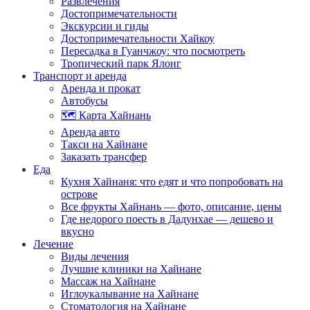
Развлечения
Достопримечательности
Экскурсии и гиды
Достопримечательности Хайкоу
Пересадка в Гуанчжоу: что посмотреть
Тропический парк Ялонг
Транспорт и аренда
Аренда и прокат
Автобусы
🗺️ Карта Хайнань
Аренда авто
Такси на Хайнане
Заказать трансфер
Еда
Кухня Хайнаня: что едят и что попробовать на
острове
Все фрукты Хайнань — фото, описание, цены
Где недорого поесть в Дадунхае — дешево и
вкусно
Лечение
Виды лечения
Лучшие клиники на Хайнане
Массаж на Хайнане
Иглоукалывание на Хайнане
Стоматология на Хайнане