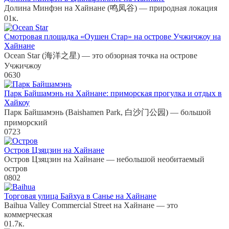
Долина Минфэн на Хайнане (鸣凤谷) — природная локация
0
1к.
Смотровая площадка «Оушен Стар» на острове Учжичжоу на
Хайнане
Ocean Star (海洋之星) — это обзорная точка на острове
Учжичжоу
0
630
Парк Байшамэнь на Хайнане: приморская прогулка и отдых в
Хайкоу
Парк Байшамэнь (Baishamen Park, 白沙门公园) — большой
приморский
0
723
Остров Цзяцзин на Хайнане
Остров Цзяцзин на Хайнане — небольшой необитаемый
остров
0
802
Торговая улица Байхуа в Санье на Хайнане
Baihua Valley Commercial Street на Хайнане — это
коммерческая
0
1.7к.