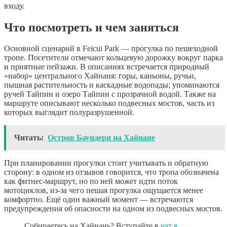
входу.
Что посмотреть и чем заняться
Основной сценарий в Feicui Park — прогулка по пешеходной
тропе. Посетители отмечают кольцевую дорожку вокруг парка
и приятные пейзажи. В описаниях встречается природный
«набор» центрального Хайнаня: горы, каньоны, ручьи,
пышная растительность и каскадные водопады; упоминаются
ручей Тайпин и озеро Тайпин с прозрачной водой. Также на
маршруте описывают несколько подвесных мостов, часть из
которых выглядит полуразрушенной.
Читать:
Остров Баундери на Хайнане
При планировании прогулки стоит учитывать и обратную
сторону: в одном из отзывов говорится, что тропа обозначена
как фитнес-маршрут, но по ней может идти поток
мотоциклов, из-за чего пешая прогулка ощущается менее
комфортно. Ещё один важный момент — встречаются
предупреждения об опасности на одном из подвесных мостов.
Собираетесь на Хайнань? Вступайте в
чат в