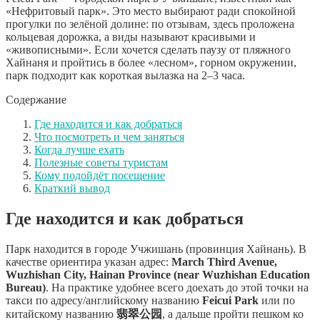
«Нефритовый парк». Это место выбирают ради спокойной
прогулки по зелёной долине: по отзывам, здесь проложена
кольцевая дорожка, а виды называют красивыми и
«живописными». Если хочется сделать паузу от пляжного
Хайнаня и пройтись в более «лесном», горном окружении,
парк подходит как короткая вылазка на 2–3 часа.
Содержание
Где находится и как добраться
Что посмотреть и чем заняться
Когда лучше ехать
Полезные советы туристам
Кому подойдёт посещение
Краткий вывод
Где находится и как добраться
Парк находится в городе Учжишань (провинция Хайнань). В
качестве ориентира указан адрес:
March Third Avenue,
Wuzhishan City, Hainan Province (near Wuzhishan Education
Bureau)
. На практике удобнее всего доехать до этой точки на
такси по адресу/английскому названию
Feicui Park
или по
китайскому названию
翡翠公园
, а дальше пройти пешком ко