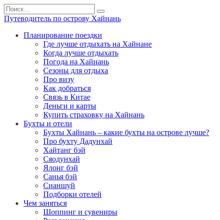
Перейти
Search
к
for:
Путеводитель по острову Хайнань
содержанию
Планирование поездки
Где лучше отдыхать на Хайнане
Когда лучше отдыхать
Погода на Хайнань
Сезоны для отдыха
Про визу
Как добраться
Связь в Китае
Деньги и карты
Купить страховку на Хайнань
Бухты и отели
Бухты Хайнань – какие бухты на острове лучше?
Про бухту Дадунхай
Хайтанг бэй
Сяодунхай
Ялонг бэй
Санья бэй
Сианшуй
Подборки отелей
Чем заняться
Шоппинг и сувениры