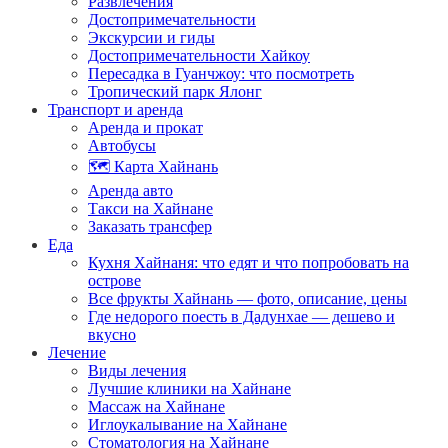
Развлечения
Достопримечательности
Экскурсии и гиды
Достопримечательности Хайкоу
Пересадка в Гуанчжоу: что посмотреть
Тропический парк Ялонг
Транспорт и аренда
Аренда и прокат
Автобусы
🗺️ Карта Хайнань
Аренда авто
Такси на Хайнане
Заказать трансфер
Еда
Кухня Хайнаня: что едят и что попробовать на
острове
Все фрукты Хайнань — фото, описание, цены
Где недорого поесть в Дадунхае — дешево и
вкусно
Лечение
Виды лечения
Лучшие клиники на Хайнане
Массаж на Хайнане
Иглоукалывание на Хайнане
Стоматология на Хайнане