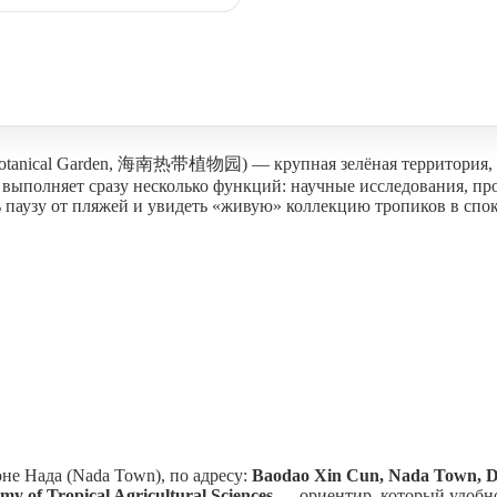
 Botanical Garden, 海南热带植物园) — крупная зелёная территория, г
 выполняет сразу несколько функций: научные исследования, пр
ать паузу от пляжей и увидеть «живую» коллекцию тропиков в сп
не Нада (Nada Town), по адресу:
Baodao Xin Cun, Nada Town, Da
 of Tropical Agricultural Sciences
— ориентир, который удобно