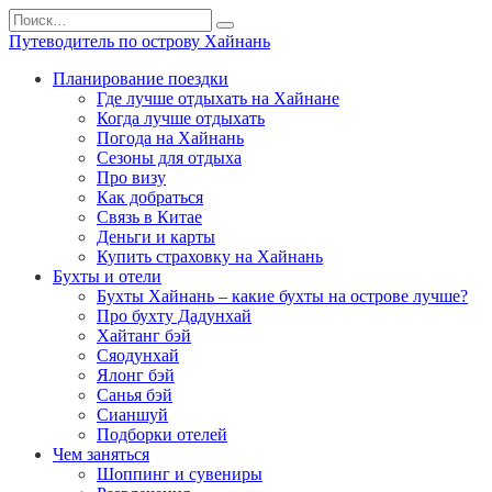
Перейти
Search
к
for:
Путеводитель по острову Хайнань
содержанию
Планирование поездки
Где лучше отдыхать на Хайнане
Когда лучше отдыхать
Погода на Хайнань
Сезоны для отдыха
Про визу
Как добраться
Связь в Китае
Деньги и карты
Купить страховку на Хайнань
Бухты и отели
Бухты Хайнань – какие бухты на острове лучше?
Про бухту Дадунхай
Хайтанг бэй
Сяодунхай
Ялонг бэй
Санья бэй
Сианшуй
Подборки отелей
Чем заняться
Шоппинг и сувениры