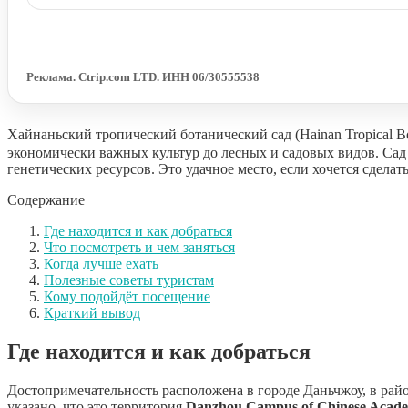
Реклама. Ctrip.com LTD. ИНН 06/30555538
Хайнаньский тропический ботанический сад (Hainan Tropical
экономически важных культур до лесных и садовых видов. Сад
генетических ресурсов. Это удачное место, если хочется сдел
Содержание
Где находится и как добраться
Что посмотреть и чем заняться
Когда лучше ехать
Полезные советы туристам
Кому подойдёт посещение
Краткий вывод
Где находится и как добраться
Достопримечательность расположена в городе Даньчжоу, в райо
указано, что это территория
Danzhou Campus of Chinese Academy