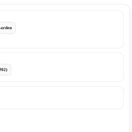
Garden
J02)