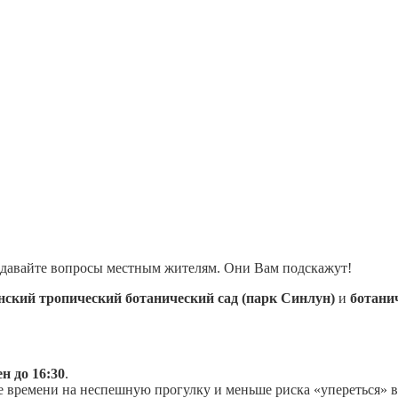
адавайте вопросы местным жителям. Они Вам подскажут!
ский тропический ботанический сад (парк Синлун)
и
ботани
н до 16:30
.
 времени на неспешную прогулку и меньше риска «упереться» во