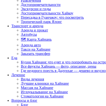
Развлечения
Достопримечательности
Экскурсии и гиды
Достопримечательности Хайкоу
Пересадка в Гуанчжоу: что посмотреть
Тропический парк Ялонг
Транспорт и аренда
Аренда и прокат
Автобусы
🗺️ Карта Хайнань
Аренда авто
Такси на Хайнане
Заказать трансфер
Еда
Кухня Хайнаня: что едят и что попробовать на остр
Все фрукты Хайнань — фото, описание, цены
Где недорого поесть в Дадунхае — дешево и вкусно
Лечение
Виды лечения
Лучшие клиники на Хайнане
Массаж на Хайнане
Иглоукалывание на Хайнане
Стоматология на Хайнане
Вопросы и блог
Блог