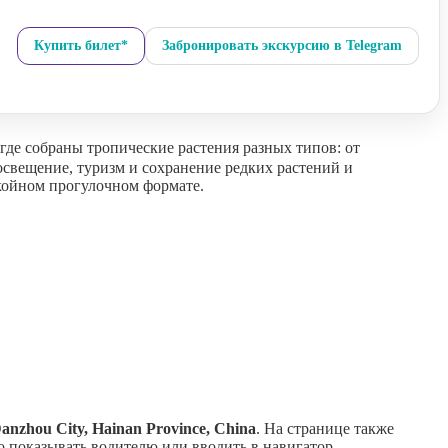
Купить билет*
Забронировать экскурсию в Telegram
де собраны тропические растения разных типов: от
освещение, туризм и сохранение редких растений и
окойном прогулочном формате.
nzhou City, Hainan Province, China
. На странице также
 показывать водителю или вводить в навигатор.