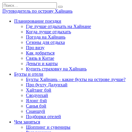
Перейти
Search
к
for:
Путеводитель по острову Хайнань
содержанию
Планирование поездки
Где лучше отдыхать на Хайнане
Когда лучше отдыхать
Погода на Хайнань
Сезоны для отдыха
Про визу
Как добраться
Связь в Китае
Деньги и карты
Купить страховку на Хайнань
Бухты и отели
Бухты Хайнань – какие бухты на острове лучше?
Про бухту Дадунхай
Хайтанг бэй
Сяодунхай
Ялонг бэй
Санья бэй
Сианшуй
Подборки отелей
Чем заняться
Шоппинг и сувениры