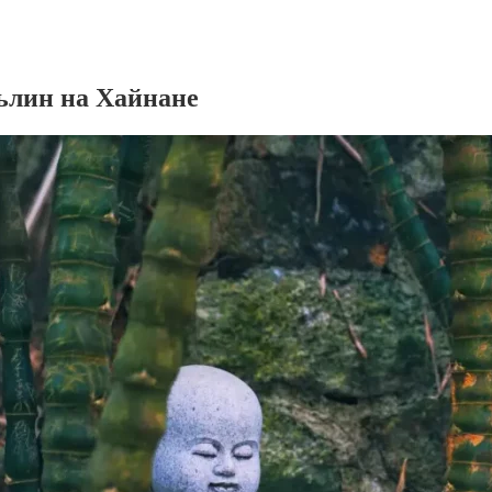
ьлин на Хайнане