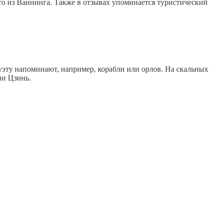
авто из Ваннинга. Также в отзывах упоминается туристический
уэту напоминают, например, корабли или орлов. На скальных
ии Цзинь.