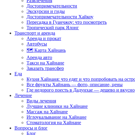
Развлечения
Достопримечательности
Экскурсии и гиды
Достопримечательности Хайкоу
Пересадка в Гуанчжоу: что посмотреть
Тропический парк Ялонг
Транспорт и аренда
Аренда и прокат
Автобусы
🗺️ Карта Хайнань
Аренда авто
Такси на Хайнане
Заказать трансфер
Еда
Кухня Хайнаня: что едят и что попробовать на остр
Все фрукты Хайнань — фото, описание, цены
Где недорого поесть в Дадунхае — дешево и вкусно
Лечение
Виды лечения
Лучшие клиники на Хайнане
Массаж на Хайнане
Иглоукалывание на Хайнане
Стоматология на Хайнане
Вопросы и блог
Блог