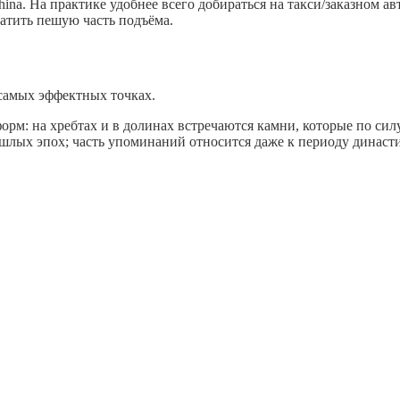
hina. На практике удобнее всего добираться на такси/заказном 
атить пешую часть подъёма.
 самых эффектных точках.
рм: на хребтах и в долинах встречаются камни, которые по сил
шлых эпох; часть упоминаний относится даже к периоду династ