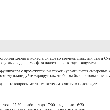
 строили храмы и монастыри ещё во времена династий Тан и Су
круглый год, и атмосфера паломничества здесь ощутима.
фуникулёра с промежуточной точкой (упоминаются смотровые м
 поэтому планируйте маршрут так, чтобы вы были готовы к пешем
адавайте вопросы местным жителям. Они Вам подскажут!
ся в 07:30 и работает до 17:00, вход — до 16:30.
ся, практичнее приезжать утром ближе к открытию.