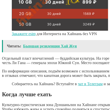
Закажите esim
для Интернета на Хайнань без VPN
Читать:
Бывшая резиденция Хай Жуя
Отдельный пласт впечатлений — буддийская культура. На горе
честь Ли Гана — генерала эпохи Южной Сун. Место посещают 
По информации описания, подъём возможен с использованием 
в отзывах отмечают, что канатная дорога может быть закрыта,
Собираетесь на Хайнань? Вступайте в
чат в Телеграм
и з
Когда лучше ехать
Культурно-туристическая зона Дуншаньлин на Хайнане открывает
Чтобы избежать жары и успеть спокойно подняться и спустить