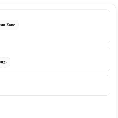
ism Zone
J02)