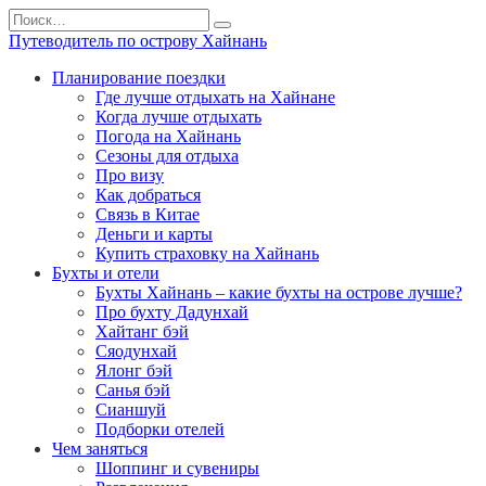
Перейти
Search
к
for:
Путеводитель по острову Хайнань
содержанию
Планирование поездки
Где лучше отдыхать на Хайнане
Когда лучше отдыхать
Погода на Хайнань
Сезоны для отдыха
Про визу
Как добраться
Связь в Китае
Деньги и карты
Купить страховку на Хайнань
Бухты и отели
Бухты Хайнань – какие бухты на острове лучше?
Про бухту Дадунхай
Хайтанг бэй
Сяодунхай
Ялонг бэй
Санья бэй
Сианшуй
Подборки отелей
Чем заняться
Шоппинг и сувениры