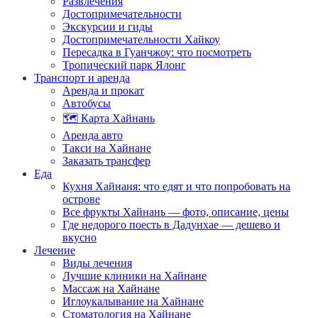
Развлечения
Достопримечательности
Экскурсии и гиды
Достопримечательности Хайкоу
Пересадка в Гуанчжоу: что посмотреть
Тропический парк Ялонг
Транспорт и аренда
Аренда и прокат
Автобусы
🗺️ Карта Хайнань
Аренда авто
Такси на Хайнане
Заказать трансфер
Еда
Кухня Хайнаня: что едят и что попробовать на
острове
Все фрукты Хайнань — фото, описание, цены
Где недорого поесть в Дадунхае — дешево и
вкусно
Лечение
Виды лечения
Лучшие клиники на Хайнане
Массаж на Хайнане
Иглоукалывание на Хайнане
Стоматология на Хайнане