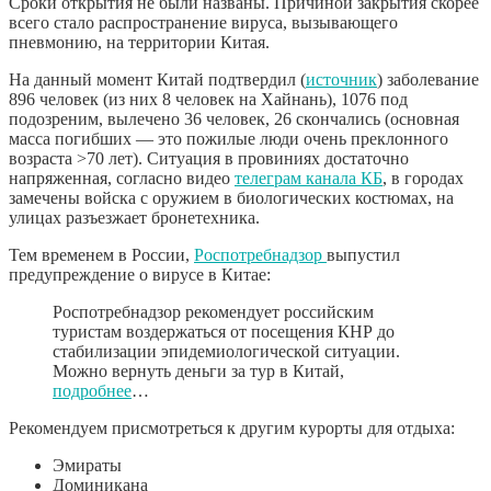
Сроки открытия не были названы. Причиной закрытия скорее
всего стало распространение вируса, вызывающего
пневмонию, на территории Китая.
На данный момент Китай подтвердил (
источник
) заболевание
896 человек (из них 8 человек на Хайнань), 1076 под
подозреним, вылечено 36 человек, 26 скончались (основная
масса погибших — это пожилые люди очень преклонного
возраста >70 лет). Ситуация в провиниях достаточно
напряженная, согласно видео
телеграм канала КБ
, в городах
замечены войска с оружием в биологических костюмах, на
улицах разъезжает бронетехника.
Тем временем в России,
Роспотребнадзор
выпустил
предупреждение о вирусе в Китае:
Роспотребнадзор рекомендует российским
туристам воздержаться от посещения КНР до
стабилизации эпидемиологической ситуации.
Можно вернуть деньги за тур в Китай,
подробнее
…
Рекомендуем присмотреться к другим курорты для отдыха:
Эмираты
Доминикана