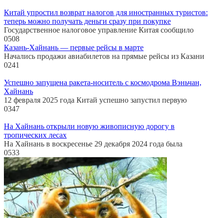
Китай упростил возврат налогов для иностранных туристов:
теперь можно получать деньги сразу при покупке
Государственное налоговое управление Китая сообщило
0
508
Казань-Хайнань — первые рейсы в марте
Начались продажи авиабилетов на прямые рейсы из Казани
0
241
Успешно запущена ракета-носитель с космодрома Вэньчан,
Хайнань
12 февраля 2025 года Китай успешно запустил первую
0
347
На Хайнань открыли новую живописную дорогу в
тропических лесах
На Хайнань в воскресенье 29 декабря 2024 года была
0
533