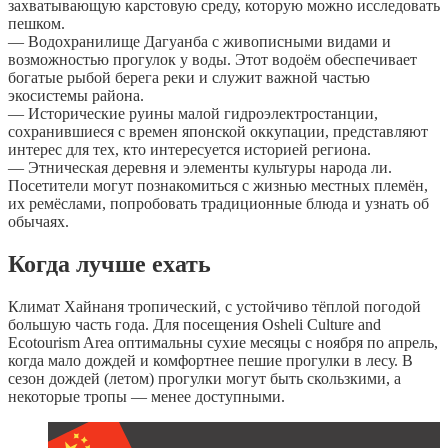
захватывающую карстовую среду, которую можно исследовать
пешком.
— Водохранилище Дагуанба с живописными видами и
возможностью прогулок у воды. Этот водоём обеспечивает
богатые рыбой берега реки и служит важной частью
экосистемы района.
— Исторические руины малой гидроэлектростанции,
сохранившиеся с времен японской оккупации, представляют
интерес для тех, кто интересуется историей региона.
— Этническая деревня и элементы культуры народа ли.
Посетители могут познакомиться с жизнью местных племён,
их ремёслами, попробовать традиционные блюда и узнать об
обычаях.
Когда лучше ехать
Климат Хайнаня тропический, с устойчиво тёплой погодой
большую часть года. Для посещения Osheli Culture and
Ecotourism Area оптимальны сухие месяцы с ноября по апрель,
когда мало дождей и комфортнее пешие прогулки в лесу. В
сезон дождей (летом) прогулки могут быть скользкими, а
некоторые тропы — менее доступными.