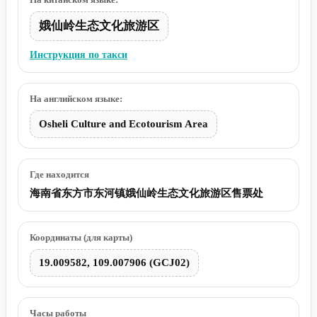
娥仙岭生态文化旅游区
Инструкция по такси
На английском языке:
Osheli Culture and Ecotourism Area
Где находится
海南省东方市东河镇娥仙岭生态文化旅游区售票处
Координаты (для карты)
19.009582, 109.007906 (GCJ02)
Часы работы