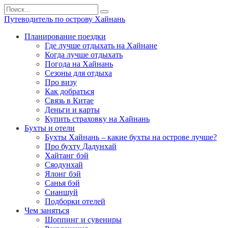
Перейти
Search
к
for:
Путеводитель по острову Хайнань
содержанию
Планирование поездки
Где лучше отдыхать на Хайнане
Когда лучше отдыхать
Погода на Хайнань
Сезоны для отдыха
Про визу
Как добраться
Связь в Китае
Деньги и карты
Купить страховку на Хайнань
Бухты и отели
Бухты Хайнань – какие бухты на острове лучше?
Про бухту Дадунхай
Хайтанг бэй
Сяодунхай
Ялонг бэй
Санья бэй
Сианшуй
Подборки отелей
Чем заняться
Шоппинг и сувениры