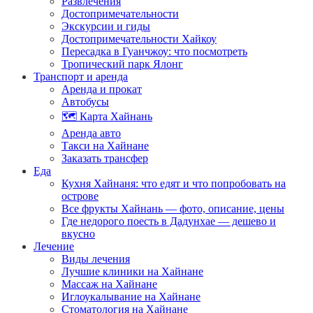
Развлечения
Достопримечательности
Экскурсии и гиды
Достопримечательности Хайкоу
Пересадка в Гуанчжоу: что посмотреть
Тропический парк Ялонг
Транспорт и аренда
Аренда и прокат
Автобусы
🗺️ Карта Хайнань
Аренда авто
Такси на Хайнане
Заказать трансфер
Еда
Кухня Хайнаня: что едят и что попробовать на
острове
Все фрукты Хайнань — фото, описание, цены
Где недорого поесть в Дадунхае — дешево и
вкусно
Лечение
Виды лечения
Лучшие клиники на Хайнане
Массаж на Хайнане
Иглоукалывание на Хайнане
Стоматология на Хайнане