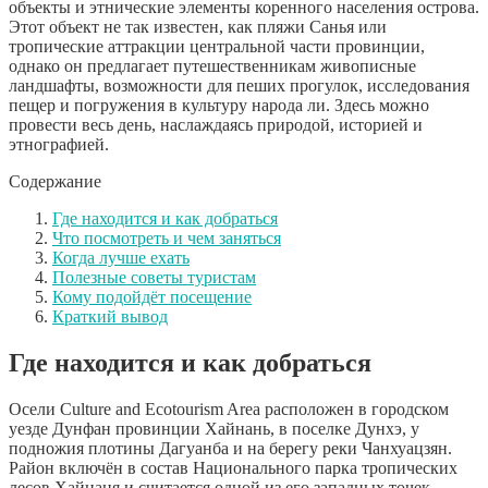
объекты и этнические элементы коренного населения острова.
Этот объект не так известен, как пляжи Санья или
тропические аттракции центральной части провинции,
однако он предлагает путешественникам живописные
ландшафты, возможности для пеших прогулок, исследования
пещер и погружения в культуру народа ли. Здесь можно
провести весь день, наслаждаясь природой, историей и
этнографией.
Содержание
Где находится и как добраться
Что посмотреть и чем заняться
Когда лучше ехать
Полезные советы туристам
Кому подойдёт посещение
Краткий вывод
Где находится и как добраться
Осели⁠ Culture and Ecotourism Area расположен в городском
уезде Дунфан провинции Хайнань, в поселке Дунхэ, у
подножия плотины Дагуанба и на берегу реки Чанхуацзян.
Район включён в состав Национального парка тропических
лесов Хайнаня и считается одной из его западных точек.