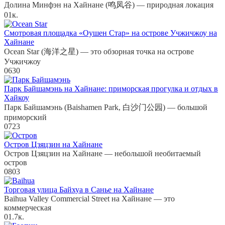
Долина Минфэн на Хайнане (鸣凤谷) — природная локация
0
1к.
Смотровая площадка «Оушен Стар» на острове Учжичжоу на
Хайнане
Ocean Star (海洋之星) — это обзорная точка на острове
Учжичжоу
0
630
Парк Байшамэнь на Хайнане: приморская прогулка и отдых в
Хайкоу
Парк Байшамэнь (Baishamen Park, 白沙门公园) — большой
приморский
0
723
Остров Цзяцзин на Хайнане
Остров Цзяцзин на Хайнане — небольшой необитаемый
остров
0
803
Торговая улица Байхуа в Санье на Хайнане
Baihua Valley Commercial Street на Хайнане — это
коммерческая
0
1.7к.