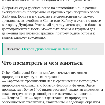
Добраться сюда удобнее всего на автомобиле или в рамках
экскурсионной программы из крупных транспортных узлов
Хайнаня. Если вы путешествуете самостоятельно, можно
арендовать автомобиль в Саньи или Хайкоу и ехать по шоссе
в сторону Дунфана. Учитывайте, что участок дороги ближе к
достопримечательности может быть узким и трудным для
движения при плотном трафике, поэтому будьте готовы к
внимательному вождению.
Читать:
Остров Дунмаочжоу на Хайнане
Что посмотреть и чем заняться
Osheli Culture and Ecotourism Area сочетает несколько
природных и культурных аттракций:
— Карстовый тропический лес и сравнительно нетронутые
природные ландшафты с богатой флорой и фауной. Здесь
произрастает более 1400 видов растений, включая эндемики, а
также встречаются разнообразные наземные моллюски.
— Пещера Энян — одна из центральных природных
особенностей: сталактиты, сталагмиты и водопады образуют