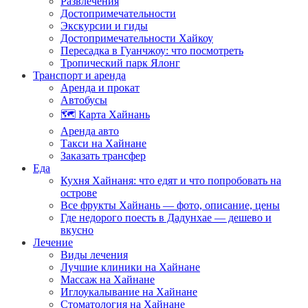
Развлечения
Достопримечательности
Экскурсии и гиды
Достопримечательности Хайкоу
Пересадка в Гуанчжоу: что посмотреть
Тропический парк Ялонг
Транспорт и аренда
Аренда и прокат
Автобусы
🗺️ Карта Хайнань
Аренда авто
Такси на Хайнане
Заказать трансфер
Еда
Кухня Хайнаня: что едят и что попробовать на
острове
Все фрукты Хайнань — фото, описание, цены
Где недорого поесть в Дадунхае — дешево и
вкусно
Лечение
Виды лечения
Лучшие клиники на Хайнане
Массаж на Хайнане
Иглоукалывание на Хайнане
Стоматология на Хайнане