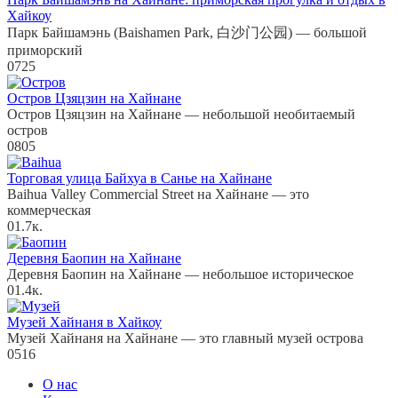
Хайкоу
Парк Байшамэнь (Baishamen Park, 白沙门公园) — большой
приморский
0
725
Остров Цзяцзин на Хайнане
Остров Цзяцзин на Хайнане — небольшой необитаемый
остров
0
805
Торговая улица Байхуа в Санье на Хайнане
Baihua Valley Commercial Street на Хайнане — это
коммерческая
0
1.7к.
Деревня Баопин на Хайнане
Деревня Баопин на Хайнане — небольшое историческое
0
1.4к.
Музей Хайнаня в Хайкоу
Музей Хайнаня на Хайнане — это главный музей острова
0
516
О нас