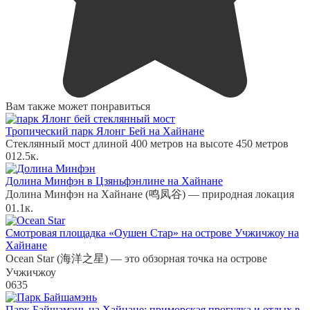
Вам также может понравиться
Тропический парк Ялонг Бей на Хайнане
Стеклянный мост длиной 400 метров на высоте 450 метров
0
12.5к.
Долина Минфэн в Цзяньфэнлине на Хайнане
Долина Минфэн на Хайнане (鸣凤谷) — природная локация
0
1.1к.
Смотровая площадка «Оушен Стар» на острове Учжичжоу на
Хайнане
Ocean Star (海洋之星) — это обзорная точка на острове
Учжичжоу
0
635
Парк Байшамэнь на Хайнане: приморская прогулка и отдых в