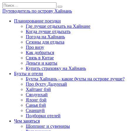
Перейти
Search
к
for:
Путеводитель по острову Хайнань
содержанию
Планирование поездки
Где лучше отдыхать на Хайнане
Когда лучше отдыхать
Погода на Хайнань
Сезоны для отдыха
Про визу
Как добраться
Связь в Китае
Деньги и карты
Купить страховку на Хайнань
Бухты и отели
Бухты Хайнань – какие бухты на острове лучше?
Про бухту Дадунхай
Хайтанг бэй
Сяодунхай
Ялонг бэй
Санья бэй
Сианшуй
Подборки отелей
Чем заняться
Шоппинг и сувениры