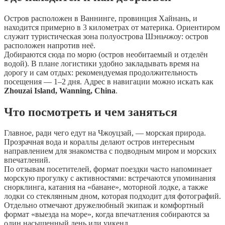
Остров расположен в Ваннинге, провинция Хайнань, и
находится примерно в 3 километрах от материка. Ориентиром
служит туристическая зона полуострова Шэньчжоу: остров
расположен напротив неё.
Добираются сюда по морю (остров необитаемый и отделён
водой). В плане логистики удобно закладывать время на
дорогу и сам отдых: рекомендуемая продолжительность
посещения — 1–2 дня. Адрес в навигации можно искать как
Zhouzai Island, Wanning, China
.
Что посмотреть и чем заняться
Главное, ради чего едут на Чжоуцзай, — морская природа.
Прозрачная вода и кораллы делают остров интересным
направлением для знакомства с подводным миром и морских
впечатлений.
По отзывам посетителей, формат поездки часто напоминает
морскую прогулку с активностями: встречаются упоминания
снорклинга, катания на «банане», моторной лодке, а также
лодки со стеклянным дном, которая подходит для фотографий.
Отдельно отмечают дружелюбный экипаж и комфортный
формат «выезда на море», когда впечатления собираются за
один насыщенный день или уикенд.