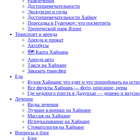
Развлечения
Достопримечательности
Экскурсии и гиды
Достопримечательности Хайкоу
Пересадка в Гуанчжоу: что посмотреть
Тропический парк Ялонг
Транспорт и аренда
Аренда и прокат
Автобусы
🗺️ Карта Хайнань
Аренда авто
Такси на Хайнане
Заказать трансфер
Еда
Кухня Хайнаня: что едят и что попробовать на остр
Все фрукты Хайнань — фото, описание, цены
Где недорого поесть в Дадунхае — дешево и вкусно
Лечение
Виды лечения
Лучшие клиники на Хайнане
Массаж на Хайнане
Иглоукалывание на Хайнане
Стоматология на Хайнане
Вопросы и блог
Блог