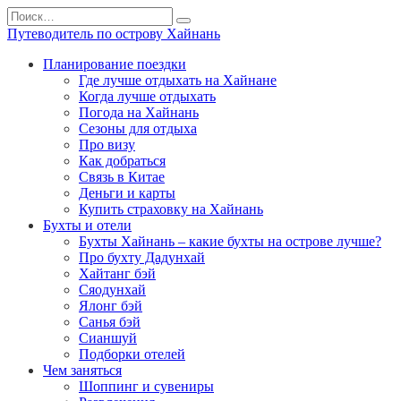
Перейти
Search
к
for:
Путеводитель по острову Хайнань
содержанию
Планирование поездки
Где лучше отдыхать на Хайнане
Когда лучше отдыхать
Погода на Хайнань
Сезоны для отдыха
Про визу
Как добраться
Связь в Китае
Деньги и карты
Купить страховку на Хайнань
Бухты и отели
Бухты Хайнань – какие бухты на острове лучше?
Про бухту Дадунхай
Хайтанг бэй
Сяодунхай
Ялонг бэй
Санья бэй
Сианшуй
Подборки отелей
Чем заняться
Шоппинг и сувениры