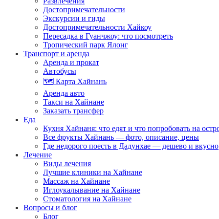
Развлечения
Достопримечательности
Экскурсии и гиды
Достопримечательности Хайкоу
Пересадка в Гуанчжоу: что посмотреть
Тропический парк Ялонг
Транспорт и аренда
Аренда и прокат
Автобусы
🗺️ Карта Хайнань
Аренда авто
Такси на Хайнане
Заказать трансфер
Еда
Кухня Хайнаня: что едят и что попробовать на остр
Все фрукты Хайнань — фото, описание, цены
Где недорого поесть в Дадунхае — дешево и вкусно
Лечение
Виды лечения
Лучшие клиники на Хайнане
Массаж на Хайнане
Иглоукалывание на Хайнане
Стоматология на Хайнане
Вопросы и блог
Блог