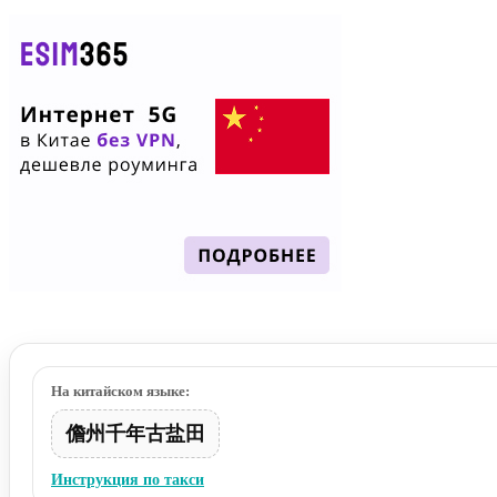
На китайском языке:
儋州千年古盐田
Инструкция по такси