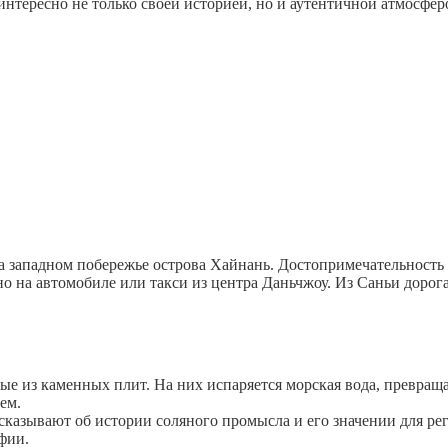
интересно не только своей историей, но и аутентичной атмосферо
а западном побережье острова Хайнань. Достопримечательность 
 на автомобиле или такси из центра Даньчжоу. Из Саньи дорога
е из каменных плит. На них испаряется морская вода, превращ
ем.
сказывают об истории соляного промысла и его значении для ре
фии.