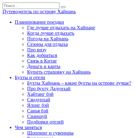
Перейти
Search
к
for:
Путеводитель по острову Хайнань
содержанию
Планирование поездки
Где лучше отдыхать на Хайнане
Когда лучше отдыхать
Погода на Хайнань
Сезоны для отдыха
Про визу
Как добраться
Связь в Китае
Деньги и карты
Купить страховку на Хайнань
Бухты и отели
Бухты Хайнань – какие бухты на острове лучше?
Про бухту Дадунхай
Хайтанг бэй
Сяодунхай
Ялонг бэй
Санья бэй
Сианшуй
Подборки отелей
Чем заняться
Шоппинг и сувениры