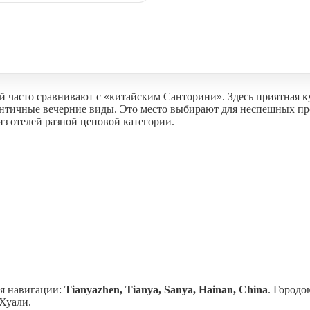
 часто сравнивают с «китайским Санторини». Здесь приятная к
античные вечерние виды. Это место выбирают для неспешных про
из отелей разной ценовой категории.
ля навигации:
Tianyazhen, Tianya, Sanya, Hainan, China
. Городо
 Хуали.