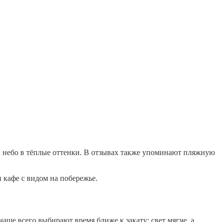
 и небо в тёплые оттенки. В отзывах также упоминают пляжную
и кафе с видом на побережье.
аще всего выбирают время ближе к закату: свет мягче, а