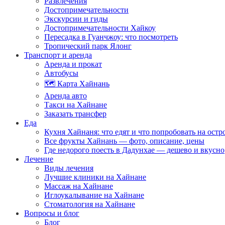
Развлечения
Достопримечательности
Экскурсии и гиды
Достопримечательности Хайкоу
Пересадка в Гуанчжоу: что посмотреть
Тропический парк Ялонг
Транспорт и аренда
Аренда и прокат
Автобусы
🗺️ Карта Хайнань
Аренда авто
Такси на Хайнане
Заказать трансфер
Еда
Кухня Хайнаня: что едят и что попробовать на остр
Все фрукты Хайнань — фото, описание, цены
Где недорого поесть в Дадунхае — дешево и вкусно
Лечение
Виды лечения
Лучшие клиники на Хайнане
Массаж на Хайнане
Иглоукалывание на Хайнане
Стоматология на Хайнане
Вопросы и блог
Блог