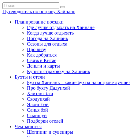
Перейти
Search
к
for:
Путеводитель по острову Хайнань
содержанию
Планирование поездки
Где лучше отдыхать на Хайнане
Когда лучше отдыхать
Погода на Хайнань
Сезоны для отдыха
Про визу
Как добраться
Связь в Китае
Деньги и карты
Купить страховку на Хайнань
Бухты и отели
Бухты Хайнань – какие бухты на острове лучше?
Про бухту Дадунхай
Хайтанг бэй
Сяодунхай
Ялонг бэй
Санья бэй
Сианшуй
Подборки отелей
Чем заняться
Шоппинг и сувениры