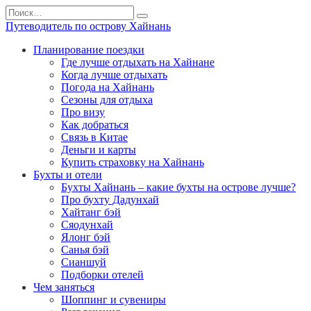
Перейти
Search
к
for:
Путеводитель по острову Хайнань
содержанию
Планирование поездки
Где лучше отдыхать на Хайнане
Когда лучше отдыхать
Погода на Хайнань
Сезоны для отдыха
Про визу
Как добраться
Связь в Китае
Деньги и карты
Купить страховку на Хайнань
Бухты и отели
Бухты Хайнань – какие бухты на острове лучше?
Про бухту Дадунхай
Хайтанг бэй
Сяодунхай
Ялонг бэй
Санья бэй
Сианшуй
Подборки отелей
Чем заняться
Шоппинг и сувениры