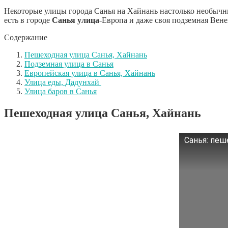
Некоторые улицы города Санья на Хайнань настолько необычны
есть в городе
Санья улица
-Европа и даже своя подземная Вене
Содержание
Пешеходная улица Санья, Хайнань
Подземная улица в Санья
Европейская улица в Санья, Хайнань
Улица еды, Дадунхай
Улица баров в Санья
Пешеходная улица Санья, Хайнань
Санья: пеше