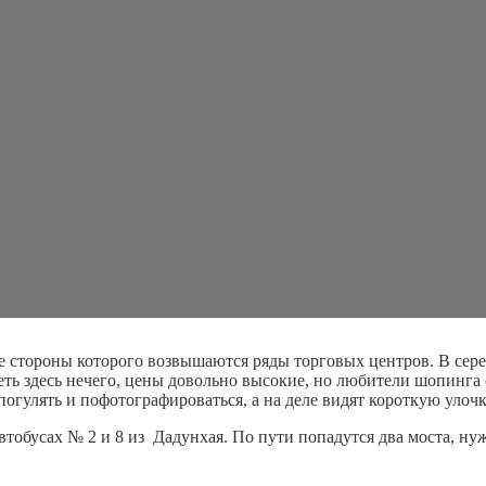
е стороны которого возвышаются ряды торговых центров. В сере
реть здесь нечего, цены довольно высокие, но любители шопинг
огулять и пофотографироваться, а на деле видят короткую улочк
автобусах № 2 и 8 из Дадунхая. По пути попадутся два моста, н