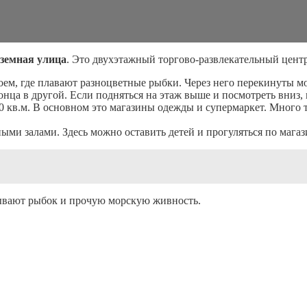
дземная улица
. Это двухэтажный торгово-развлекательный центр 
одоем, где плавают разноцветные рыбки. Через него перекинуты
конца в другой. Если подняться на этаж выше и посмотреть вни
0 кв.м. В основном это магазины одежды и супермаркет. Много т
ыми залами. Здесь можно оставить детей и прогуляться по магаз
ывают рыбок и прочую морскую живность.