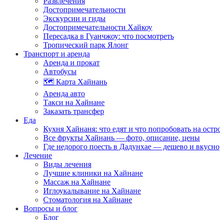
Развлечения
Достопримечательности
Экскурсии и гиды
Достопримечательности Хайкоу
Пересадка в Гуанчжоу: что посмотреть
Тропический парк Ялонг
Транспорт и аренда
Аренда и прокат
Автобусы
🗺️ Карта Хайнань
Аренда авто
Такси на Хайнане
Заказать трансфер
Еда
Кухня Хайнаня: что едят и что попробовать на остр
Все фрукты Хайнань — фото, описание, цены
Где недорого поесть в Дадунхае — дешево и вкусно
Лечение
Виды лечения
Лучшие клиники на Хайнане
Массаж на Хайнане
Иглоукалывание на Хайнане
Стоматология на Хайнане
Вопросы и блог
Блог