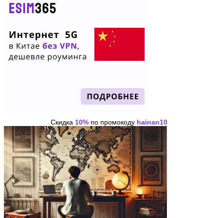
Скидка
10%
по промокоду
hainan10