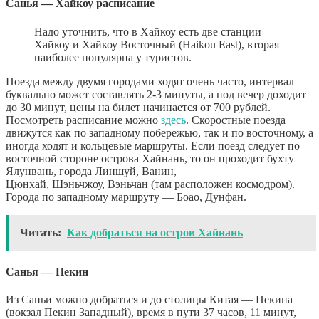
Санья — Хайкоу расписание
Надо уточнить, что в Хайкоу есть две станции —
Хайкоу и Хайкоу Восточный (Haikou East), вторая
наиболее популярна у туристов.
Поезда между двумя городами ходят очень часто, интервал
буквально может составлять 2-3 минуты, а под вечер доходит
до 30 минут, цены на билет начинается от 700 рублей.
Посмотреть расписание можно
здесь
. Скоростные поезда
движутся как по западному побережью, так и по восточному, а
иногда ходят и кольцевые маршруты. Если поезд следует по
восточной стороне острова Хайнань, то он проходит бухту
Ялунвань, города Линшуй, Ванин,
Цюнхай, Шэньчжоу, Вэньчан (там расположен космодром).
Города по западному маршруту — Боао, Дунфан.
Читать:
Как добраться на остров Хайнань
Санья — Пекин
Из Саньи можно добраться и до столицы Китая — Пекина
(вокзал Пекин Западный), время в пути 37 часов, 11 минут,