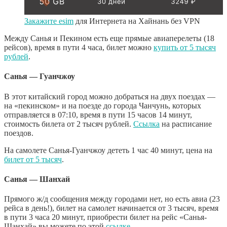
Закажите esim
для Интернета на Хайнань без VPN
Между Санья и Пекином есть еще прямые авиаперелеты (18
рейсов), время в пути 4 часа, билет можно
купить от 5 тысяч
рублей
.
Санья — Гуанчжоу
В этот китайский город можно добраться на двух поездах —
на «пекинском» и на поезде до города Чанчунь, которых
отправляется в 07:10, время в пути 15 часов 14 минут,
стоимость билета от 2 тысяч рублей.
Ссылка
на расписание
поездов.
На самолете Санья-Гуанчжоу дететь 1 час 40 минут, цена на
билет от 5 тысяч
.
Санья — Шанхай
Прямого ж/д сообщения между городами нет, но есть авиа (23
рейса в день!), билет на самолет начинается от 3 тысяч, время
в пути 3 часа 20 минут, приобрести билет на рейс «Санья-
Шанхай» вы можете по этой
ссылке
.