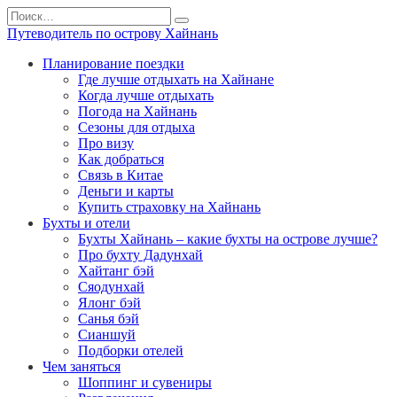
Перейти
Search
к
for:
Путеводитель по острову Хайнань
содержанию
Планирование поездки
Где лучше отдыхать на Хайнане
Когда лучше отдыхать
Погода на Хайнань
Сезоны для отдыха
Про визу
Как добраться
Связь в Китае
Деньги и карты
Купить страховку на Хайнань
Бухты и отели
Бухты Хайнань – какие бухты на острове лучше?
Про бухту Дадунхай
Хайтанг бэй
Сяодунхай
Ялонг бэй
Санья бэй
Сианшуй
Подборки отелей
Чем заняться
Шоппинг и сувениры