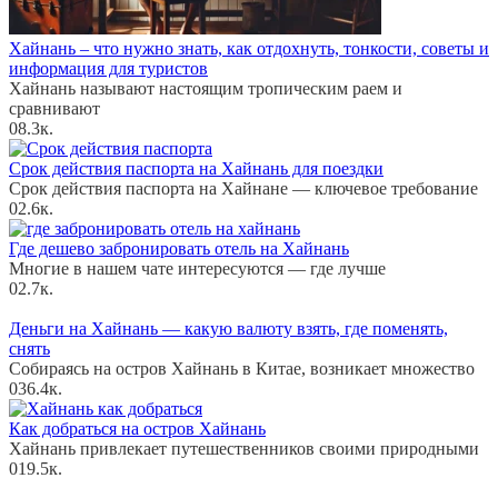
Хайнань – что нужно знать, как отдохнуть, тонкости, советы и
информация для туристов
Хайнань называют настоящим тропическим раем и
сравнивают
0
8.3к.
Срок действия паспорта на Хайнань для поездки
Срок действия паспорта на Хайнане — ключевое требование
0
2.6к.
Где дешево забронировать отель на Хайнань
Многие в нашем чате интересуются — где лучше
0
2.7к.
Деньги на Хайнань — какую валюту взять, где поменять,
снять
Собираясь на остров Хайнань в Китае, возникает множество
0
36.4к.
Как добраться на остров Хайнань
Хайнань привлекает путешественников своими природными
0
19.5к.