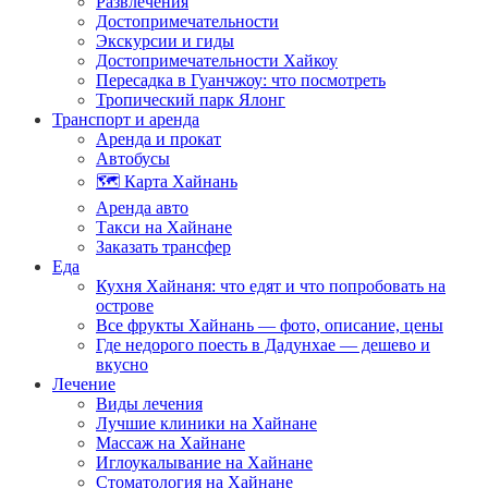
Развлечения
Достопримечательности
Экскурсии и гиды
Достопримечательности Хайкоу
Пересадка в Гуанчжоу: что посмотреть
Тропический парк Ялонг
Транспорт и аренда
Аренда и прокат
Автобусы
🗺️ Карта Хайнань
Аренда авто
Такси на Хайнане
Заказать трансфер
Еда
Кухня Хайнаня: что едят и что попробовать на
острове
Все фрукты Хайнань — фото, описание, цены
Где недорого поесть в Дадунхае — дешево и
вкусно
Лечение
Виды лечения
Лучшие клиники на Хайнане
Массаж на Хайнане
Иглоукалывание на Хайнане
Стоматология на Хайнане