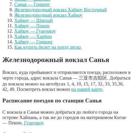
Санья — Гонконг
Железнодородный вокзал Хайкоу Восточный
Железнодородный вокзал Хайкоу
Хайкоу — Шанхай
Хайкоу — Пекин
Хайкоу — Гуанчжоу
Хайкоу — Харбин
Хайкоу — Гонконг
Как купить билет на поезд легко
Железнодорожный вокзал Санья
Вокзал, куда прибывают и отправляются поезда, расположен в
черте города, адрес вокзала Санья — 三亚市吉阳区. Добраться
до вокзала можно на автобусах 1, 4, 10, 15, 17, 32, 33, 35,36,
42, 49. Посмотреть вокзал можно
на нашей карте
.
Расписание поездов по станции Санья
С вокзала в Санья можно добраться до любого города на
острове Хайнань, а так же до городов на материковом Китае
— Пекин,
Гуанчжоу
.