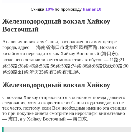
Скидка
10%
по промокоду
hainan10
Железнодородный вокзал Хайкоу
Восточный
Аналогично вокзалу Саньи, расположен в самом центре
города, адрес — 海南省海口市龙华区凤翔西路. Вокзал с
китайского переводится как Хайкоу Восточный (海口东),
возле него останавливается множество автобусов — 11路;21
路;35路;38路;49路;53路;56路;59路;74路;86路;86路快线;89路;90
路;98路;k1路;澄迈35路;夜3路;夜班1路.
Железнодородный вокзал Хайкоу
С вокзала Хайкоу отправляются в основном поезда дальнего
следования, хотя и скоростные из Саньи сюда заходят, но не
так часто, поэтому, если Вам необходима именно эта станция,
то при покупке билета смотрите на иероглифы внимательно
—
海口
, а у Хайкоу Восточный — 海口东.