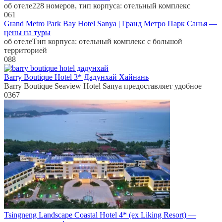
об отеле228 номеров, тип корпуса: отельный комплекс
0
61
Grand Metro Park Bay Hotel Sanya | Гранд Метро Парк Санья —
цены на туры
об отелеТип корпуса: отельный комплекс с большой
территорией
0
88
Barry Boutique Hotel 3* Дадунхай Хайнань
Barry Boutique Seaview Hotel Sanya предоставляет удобное
0
367
Tsingneng Landscape Coastal Hotel 4* (ex Liking Resort) —