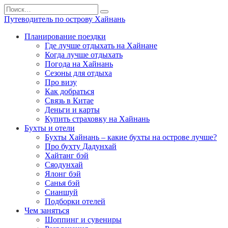
Перейти
Search
к
for:
Путеводитель по острову Хайнань
содержанию
Планирование поездки
Где лучше отдыхать на Хайнане
Когда лучше отдыхать
Погода на Хайнань
Сезоны для отдыха
Про визу
Как добраться
Связь в Китае
Деньги и карты
Купить страховку на Хайнань
Бухты и отели
Бухты Хайнань – какие бухты на острове лучше?
Про бухту Дадунхай
Хайтанг бэй
Сяодунхай
Ялонг бэй
Санья бэй
Сианшуй
Подборки отелей
Чем заняться
Шоппинг и сувениры