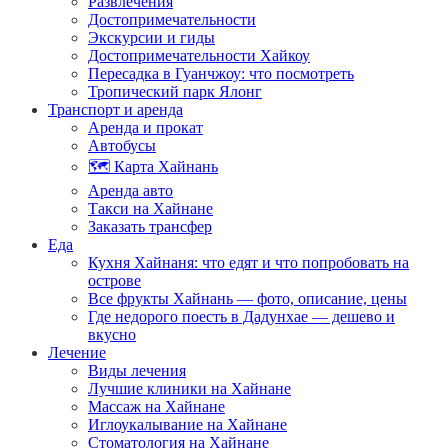
Развлечения
Достопримечательности
Экскурсии и гиды
Достопримечательности Хайкоу
Пересадка в Гуанчжоу: что посмотреть
Тропический парк Ялонг
Транспорт и аренда
Аренда и прокат
Автобусы
🗺️ Карта Хайнань
Аренда авто
Такси на Хайнане
Заказать трансфер
Еда
Кухня Хайнаня: что едят и что попробовать на
острове
Все фрукты Хайнань — фото, описание, цены
Где недорого поесть в Дадунхае — дешево и
вкусно
Лечение
Виды лечения
Лучшие клиники на Хайнане
Массаж на Хайнане
Иглоукалывание на Хайнане
Стоматология на Хайнане