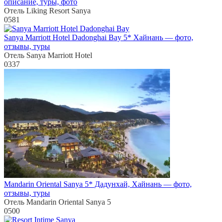
описание, туры, фото
Отель Liking Resort Sanya
0
581
Sanya Marriott Hotel Dadonghai Bay 5* Хайнань — фото,
отзывы, туры
Отель Sanya Marriott Hotel
0
337
Mandarin Oriental Sanya 5* Дадунхай, Хайнань — фото,
отзывы, туры
Отель Mandarin Oriental Sanya 5
0
500