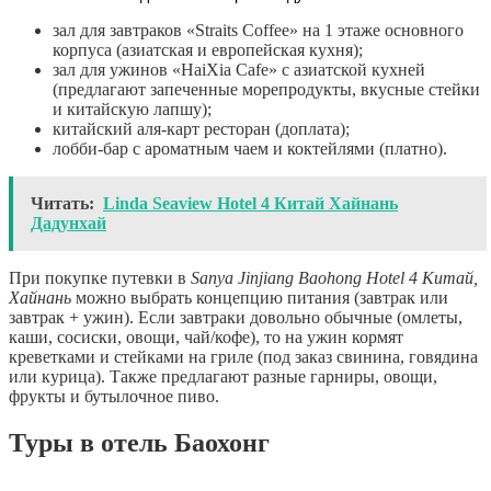
зал для завтраков «Straits Coffee» на 1 этаже основного
корпуса (азиатская и европейская кухня);
зал для ужинов «HaiXia Cafe» с азиатской кухней
(предлагают запеченные морепродукты, вкусные стейки
и китайскую лапшу);
китайский аля-карт ресторан (доплата);
лобби-бар с ароматным чаем и коктейлями (платно).
Читать:
Linda Seaview Hotel 4 Китай Хайнань
Дадунхай
При покупке путевки в
Sanya
Jinjiang
Baohong
Hotel 4 Китай,
Хайнань
можно выбрать концепцию питания (завтрак или
завтрак + ужин). Если завтраки довольно обычные (омлеты,
каши, сосиски, овощи, чай/кофе), то на ужин кормят
креветками и стейками на гриле (под заказ свинина, говядина
или курица). Также предлагают разные гарниры, овощи,
фрукты и бутылочное пиво.
Туры в отель Баохонг