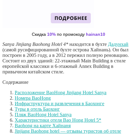
Скидка
10%
по промокоду
hainan10
Sanya Jinjiang Baohong Hotel 4*
находится в бухте
Дадунхай
(самой русифицированной бухте острова Хайнань). Он был
построен в 2005 году, а в 2012 пережил полную реновацию.
Состоит из двух зданий: 22-этажный Main Building в стиле
европейской классики и 6-этажный Annex Building в
привычном китайском стиле.
Содержание
Расположение BaoHong Jinjiang Hotel Sanya
Номера BaoHong
Инфраструктура и развлечения в Баохонге
Туры в отель Баохонг
Пляж BaoHong Hotel Sanya
Характеристики отеля Bao Hong Hotel 5*
Baohong на карте Хайнаня
Jinjiang Baohong hotel — отзывы туристов об отеле