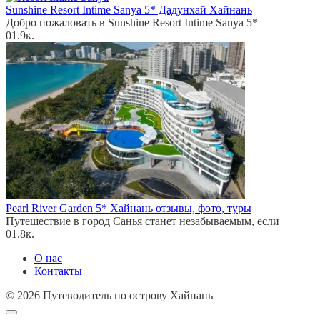
Sunshine Resort Intime Sanya 5* Дадунхай Хайнань
Добро пожаловать в Sunshine Resort Intime Sanya 5*
0
1.9к.
Pearl River Garden 5* Хайнань отзывы, фото, туры
Путешествие в город Санья станет незабываемым, если
0
1.8к.
О нас
Контакты
© 2026 Путеводитель по острову Хайнань