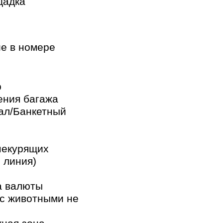
щадка
е в номере
р
ения багажа
ал/Банкетный
некурящих
 линия)
а валюты
с животными не