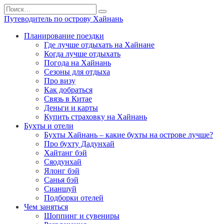
Перейти
Search
к
for:
Путеводитель по острову Хайнань
содержанию
Планирование поездки
Где лучше отдыхать на Хайнане
Когда лучше отдыхать
Погода на Хайнань
Сезоны для отдыха
Про визу
Как добраться
Связь в Китае
Деньги и карты
Купить страховку на Хайнань
Бухты и отели
Бухты Хайнань – какие бухты на острове лучше?
Про бухту Дадунхай
Хайтанг бэй
Сяодунхай
Ялонг бэй
Санья бэй
Сианшуй
Подборки отелей
Чем заняться
Шоппинг и сувениры