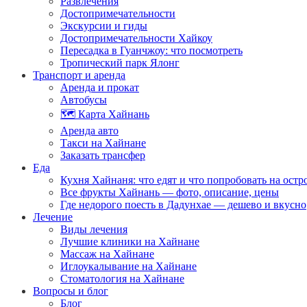
Развлечения
Достопримечательности
Экскурсии и гиды
Достопримечательности Хайкоу
Пересадка в Гуанчжоу: что посмотреть
Тропический парк Ялонг
Транспорт и аренда
Аренда и прокат
Автобусы
🗺️ Карта Хайнань
Аренда авто
Такси на Хайнане
Заказать трансфер
Еда
Кухня Хайнаня: что едят и что попробовать на остр
Все фрукты Хайнань — фото, описание, цены
Где недорого поесть в Дадунхае — дешево и вкусно
Лечение
Виды лечения
Лучшие клиники на Хайнане
Массаж на Хайнане
Иглоукалывание на Хайнане
Стоматология на Хайнане
Вопросы и блог
Блог