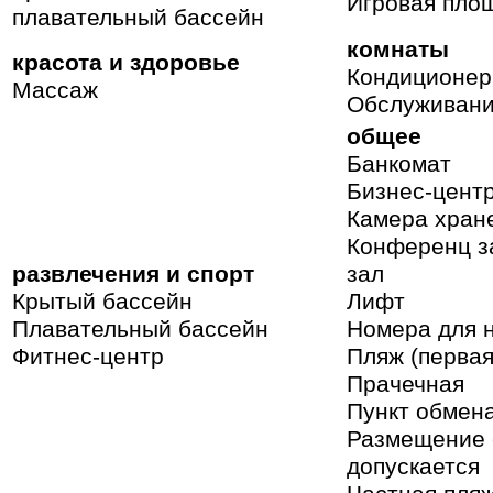
Игровая пло
плавательный бассейн
комнаты
красота и здоровье
Кондиционер
Массаж
Обслуживани
общее
Банкомат
Бизнес-цент
Камера хран
Конференц з
развлечения и спорт
зал
Крытый бассейн
Лифт
Плавательный бассейн
Номера для 
Фитнес-центр
Пляж (первая
Прачечная
Пункт обмен
Размещение 
допускается