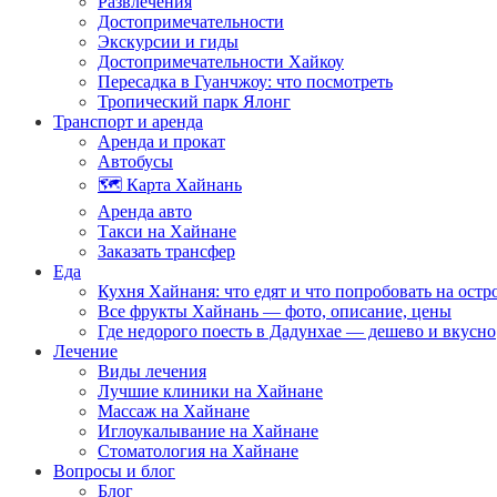
Развлечения
Достопримечательности
Экскурсии и гиды
Достопримечательности Хайкоу
Пересадка в Гуанчжоу: что посмотреть
Тропический парк Ялонг
Транспорт и аренда
Аренда и прокат
Автобусы
🗺️ Карта Хайнань
Аренда авто
Такси на Хайнане
Заказать трансфер
Еда
Кухня Хайнаня: что едят и что попробовать на остр
Все фрукты Хайнань — фото, описание, цены
Где недорого поесть в Дадунхае — дешево и вкусно
Лечение
Виды лечения
Лучшие клиники на Хайнане
Массаж на Хайнане
Иглоукалывание на Хайнане
Стоматология на Хайнане
Вопросы и блог
Блог