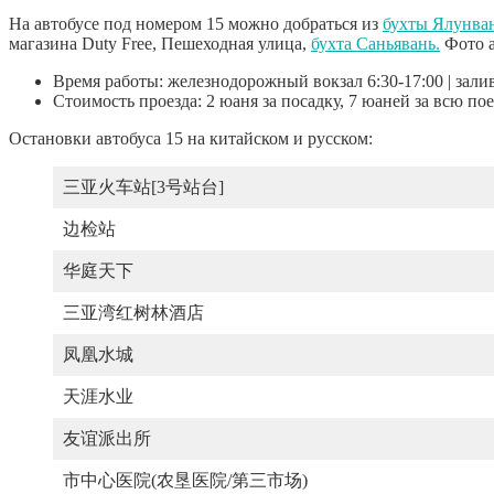
На автобусе под номером 15 можно добраться из
бухты Ялунва
магазина Duty Free, Пешеходная улица,
бухта Саньявань.
Фото а
Время работы: железнодорожный вокзал 6:30-17:00 | залив
Стоимость проезда: 2 юаня за посадку, 7 юаней за всю пое
Остановки автобуса 15 на китайском и русском:
三亚火车站[3号站台]
边检站
华庭天下
三亚湾红树林酒店
凤凰水城
天涯水业
友谊派出所
市中心医院(农垦医院/第三市场)