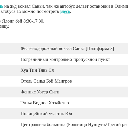
нь
на ж/д вокзал Саньи, так же автобус делает остановки в Олим
втобуса 15 можно посмотреть
здесь
.
 Ялонг бэй 8:30-17:30.
здку.
Железнодорожный вокзал Санья [Платформа 3]
Пограничный контрольно-пропускной пункт
Хуа Тин Тянь Ся
Отель Санья Бэй Мангров
Феникс Уотер Сити
Тянья Водное Хозяйство
Полицейский участок Юи
Центральная больница (Больница Нунцунь/Третий ры