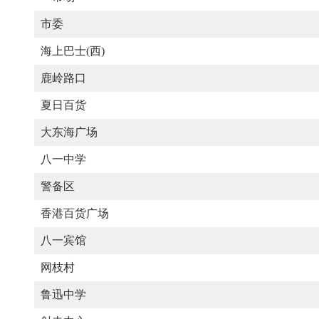
市委
海上巴士(西)
鹿岭路口
夏日百货
大东海广场
八一中学
警备区
香港百货广场
八一宾馆
网枝村
鲁迅中学