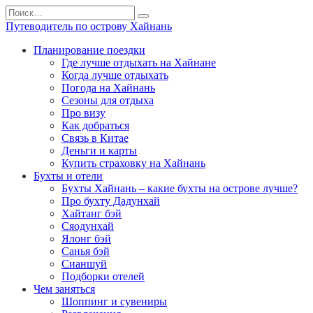
Перейти
Search
к
for:
Путеводитель по острову Хайнань
содержанию
Планирование поездки
Где лучше отдыхать на Хайнане
Когда лучше отдыхать
Погода на Хайнань
Сезоны для отдыха
Про визу
Как добраться
Связь в Китае
Деньги и карты
Купить страховку на Хайнань
Бухты и отели
Бухты Хайнань – какие бухты на острове лучше?
Про бухту Дадунхай
Хайтанг бэй
Сяодунхай
Ялонг бэй
Санья бэй
Сианшуй
Подборки отелей
Чем заняться
Шоппинг и сувениры