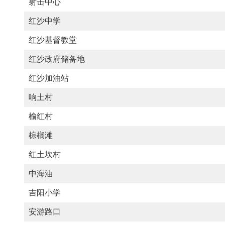
射击中心
红沙中学
红沙基督教堂
红沙政府储备地
红沙加油站
响土村
榆红村
棕榈滩
红土坎村
中海油
吉阳小学
安游路口