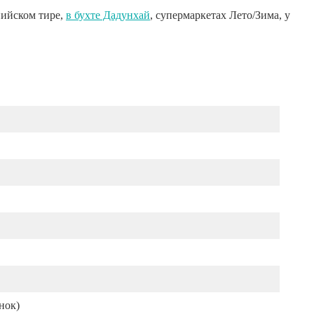
пийском тире,
в бухте Дадунхай
, супермаркетах Лето/Зима, у
нок)