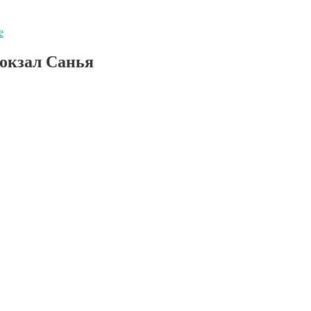
е
окзал Санья