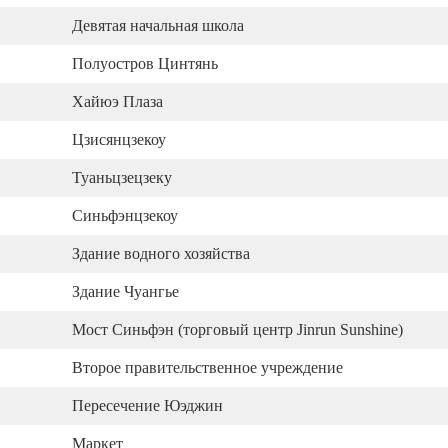
Девятая начальная школа
Полуостров Цинтянь
Хайюэ Плаза
Цзисянцзекоу
Туаньцзецзеку
Синьфэнцзекоу
Здание водного хозяйства
Здание Чуангье
Мост Синьфэн (торговый центр Jinrun Sunshine)
Второе правительственное учреждение
Пересечение Юэджин
Маркет