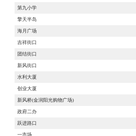
第九小学
擎天半岛
海月广场
吉祥街口
团结街口
新风街口
水利大厦
创业大厦
新风桥(金润阳光购物广场)
政府二办
跃进路口
一市场