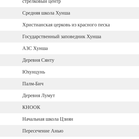
стрелковый центр
Средняя школа Хунша
Христианская церковь из красного песка
Государственный заповедник Хунша
АЗС Хунша
Деревня Сянту
Юхунцунь
Палм-Бич
Деревня Лумут
КНООК
Начальная школа Цзиян
Пересечение Анью