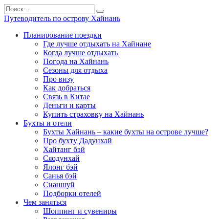
Перейти
Search
к
for:
Путеводитель по острову Хайнань
содержанию
Планирование поездки
Где лучше отдыхать на Хайнане
Когда лучше отдыхать
Погода на Хайнань
Сезоны для отдыха
Про визу
Как добраться
Связь в Китае
Деньги и карты
Купить страховку на Хайнань
Бухты и отели
Бухты Хайнань – какие бухты на острове лучше?
Про бухту Дадунхай
Хайтанг бэй
Сяодунхай
Ялонг бэй
Санья бэй
Сианшуй
Подборки отелей
Чем заняться
Шоппинг и сувениры