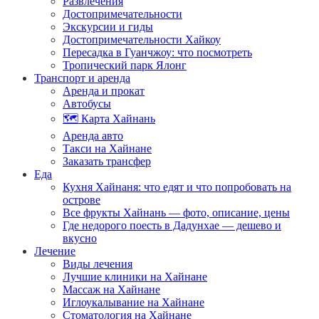
Развлечения
Достопримечательности
Экскурсии и гиды
Достопримечательности Хайкоу
Пересадка в Гуанчжоу: что посмотреть
Тропический парк Ялонг
Транспорт и аренда
Аренда и прокат
Автобусы
🗺️ Карта Хайнань
Аренда авто
Такси на Хайнане
Заказать трансфер
Еда
Кухня Хайнаня: что едят и что попробовать на
острове
Все фрукты Хайнань — фото, описание, цены
Где недорого поесть в Дадунхае — дешево и
вкусно
Лечение
Виды лечения
Лучшие клиники на Хайнане
Массаж на Хайнане
Иглоукалывание на Хайнане
Стоматология на Хайнане