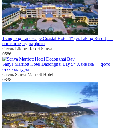
Tsingneng Landscape Coastal Hotel 4* (ex Liking Resort) —
описание, туры, фото
Отель Liking Resort Sanya
0
586
Sanya Marriott Hotel Dadonghai Bay 5* Хайнань — фото,
отзывы, туры
Отель Sanya Marriott Hotel
0
338