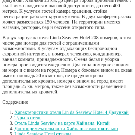
Дадунхай, Хайнань 25 км, до центра города приблизительно 7
км. Пляж находится в шаговой доступности, до него 400
метров. К услугам гостей камера хранения, стойка
регистрации работает круглосуточно. В двух конференц-залах
может разместиться 150 человек. На территории имеется
магазин, ресторан, бар и бассейн открытого типа.
В двух корпусах отеля Linda Seaview Hotel 208 номеров, в том
числе два номера для гостей с ограниченными
возможностями. К услугам отдыхающих беспроводной
скоростной интернет, в номерах телевизор, кондиционер,
ванная комната, принадлежности. Смена белья и уборка
номера производится ежедневно. Два типа номеров: с видом
на море и с видом на город. Номера с боковым видом на океан
имеют площадь 20 кв метров, не предусмотрены
дополнительные кровати, номера с видом на город имеют
площадь 25 кв. метров, также без возможности размещения
дополнительных кроватей.
Содержание
Характеристики отеля Lin da Seaview Hotel 4 Дадунхай
Туры в отель
Отель Linda Seaview на карте Хайнаня, Китай
Достопримечательности Хайнань самостоятельно
Linda Seaview Hotel отзывы