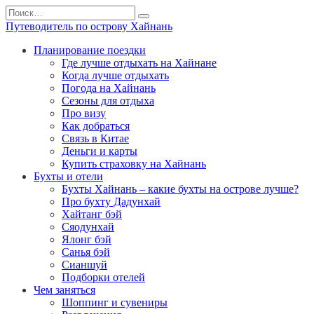
Перейти
Search
к
for:
Путеводитель по острову Хайнань
содержанию
Планирование поездки
Где лучше отдыхать на Хайнане
Когда лучше отдыхать
Погода на Хайнань
Сезоны для отдыха
Про визу
Как добраться
Связь в Китае
Деньги и карты
Купить страховку на Хайнань
Бухты и отели
Бухты Хайнань – какие бухты на острове лучше?
Про бухту Дадунхай
Хайтанг бэй
Сяодунхай
Ялонг бэй
Санья бэй
Сианшуй
Подборки отелей
Чем заняться
Шоппинг и сувениры