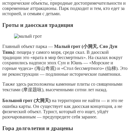
исторические объекты, природные достопримечательности и
современные аттракционы. Парк подходит и тем, кто едет за
историей, и семьям с детьми.
Гроты и даосская традиция
Главный объект парка —
Малый грот (小洞天, Сяо Дун
Тянь)
: пещера у самого моря, среди скал. В даосской
традиции это «врата в мир бессмертных». На скалах вокруг
сохранились надписи эпох Сун и Юань — «Морские и
горные чудеса» (海山奇观) и «Стол бессмертного» (仙梯). Это
не реконструкции — подлинные исторические памятники.
Также здесь расположены каменные плиты со священными
текстами (摩崖题咏), высеченными сотни лет назад.
Большой грот (大洞天)
на территории не найти — и это не
ошибка карты. Он существует как даосская концепция, а не
физический объект. Турист, который его ищет, уйдёт
разочарованным — предупредите себя заранее.
Гора долголетия и драцены