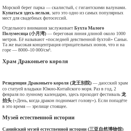
Морской берег парка — скалистый, с гигантскими валунами.
Купаться здесь нельзя
, зато это одно из самых популярных
мест для свадебных фотосессий.
Отдельного внимания заслуживает
Бухта Малого
Полумесяца (小月湾)
— береговая линия длиной около 1000
метров. Её называют «последней девственной бухтой» Саньи.
Та же высокая концентрация отрицательных ионов, что и на
горе — 8000–10 000/см³.
Храм Драконьего короля
Резиденция Драконьего короля (龙王别院)
— даосский храм
со статуей владыки Южно-Китайского моря. Раз в год, 2
февраля по лунному календарю, здесь проходит фестиваль
龙
抬头
(«День, когда дракон поднимает голову»). Если попадёте
в это время — зрелище стоящее.
Музей естественной истории
Санийский музей естественной истории (三亚自然博物馆)