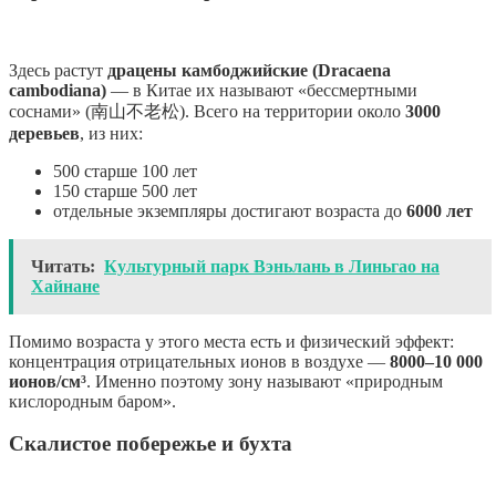
Здесь растут
драцены камбоджийские (Dracaena
cambodiana)
— в Китае их называют «бессмертными
соснами» (南山不老松). Всего на территории около
3000
деревьев
, из них:
500 старше 100 лет
150 старше 500 лет
отдельные экземпляры достигают возраста до
6000 лет
Читать:
Культурный парк Вэньлань в Линьгао на
Хайнане
Помимо возраста у этого места есть и физический эффект:
концентрация отрицательных ионов в воздухе —
8000–10 000
ионов/см³
. Именно поэтому зону называют «природным
кислородным баром».
Скалистое побережье и бухта