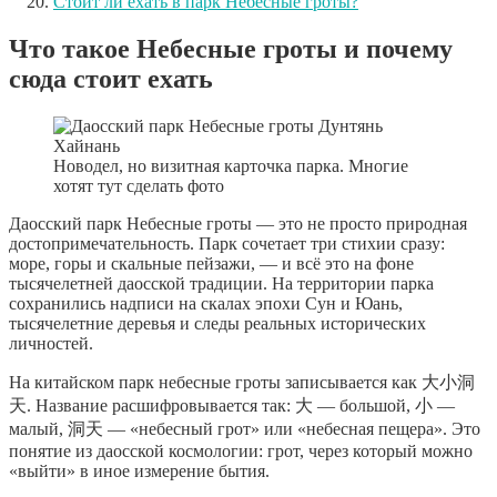
Стоит ли ехать в парк Небесные гроты?
Что такое Небесные гроты и почему
сюда стоит ехать
Новодел, но визитная карточка парка. Многие
хотят тут сделать фото
Даосский парк Небесные гроты — это не просто природная
достопримечательность. Парк сочетает три стихии сразу:
море, горы и скальные пейзажи, — и всё это на фоне
тысячелетней даосской традиции. На территории парка
сохранились надписи на скалах эпохи Сун и Юань,
тысячелетние деревья и следы реальных исторических
личностей.
На китайском парк небесные гроты записывается как 大小洞
天. Название расшифровывается так: 大 — большой, 小 —
малый, 洞天 — «небесный грот» или «небесная пещера». Это
понятие из даосской космологии: грот, через который можно
«выйти» в иное измерение бытия.