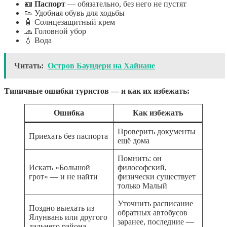
🪪
Паспорт
— обязательно, без него не пустят
👟 Удобная обувь для ходьбы
🧴 Солнцезащитный крем
🧢 Головной убор
💧 Вода
Читать:
Остров Баундери на Хайнане
Типичные ошибки туристов — и как их избежать:
Ошибка
Как избежать
Проверить документы
Приехать без паспорта
ещё дома
Помнить: он
Искать «Большой
философский,
грот» — и не найти
физически существует
только Малый
Уточнить расписание
Поздно выехать из
обратных автобусов
Ялунвань или другого
заранее, последние —
дальнего района