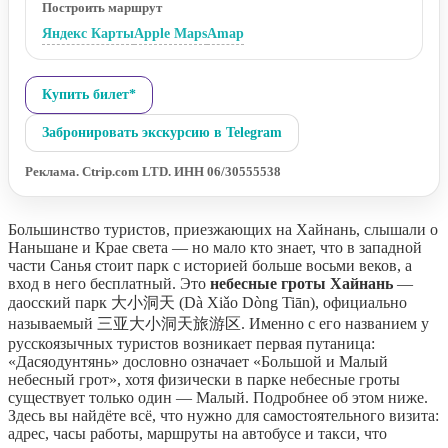
Построить маршрут
Яндекс Карты
Apple Maps
Amap
Купить билет*
Забронировать экскурсию в Telegram
Реклама. Ctrip.com LTD. ИНН 06/30555538
Большинство туристов, приезжающих на Хайнань, слышали о
Наньшане и Крае света — но мало кто знает, что в западной
части Санья стоит парк с историей больше восьми веков, а
вход в него бесплатный. Это
небесные гроты Хайнань
—
даосский парк 大小洞天 (Dà Xiǎo Dòng Tiān), официально
называемый 三亚大小洞天旅游区. Именно с его названием у
русскоязычных туристов возникает первая путаница:
«Дасяодунтянь» дословно означает «Большой и Малый
небесный грот», хотя физически в парке небесные гроты
существует только один — Малый. Подробнее об этом ниже.
Здесь вы найдёте всё, что нужно для самостоятельного визита:
адрес, часы работы, маршруты на автобусе и такси, что