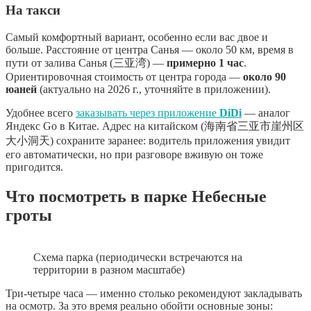
На такси
Самый комфортный вариант, особенно если вас двое и
больше. Расстояние от центра Санья — около 50 км, время в
пути от залива Санья (三亚湾) —
примерно 1 час
.
Ориентировочная стоимость от центра города —
около 90
юаней
(актуально на 2026 г., уточняйте в приложении).
Удобнее всего
заказывать через приложение
DiDi
— аналог
Яндекс Go в Китае. Адрес на китайском (海南省三亚市崖州区
大小洞天) сохраните заранее: водитель приложения увидит
его автоматически, но при разговоре вживую он тоже
пригодится.
Что посмотреть в парке Небесные
гроты
Схема парка (периодически встречаются на
территории в разном масштабе)
Три-четыре часа — именно столько рекомендуют закладывать
на осмотр. За это время реально обойти основные зоны: