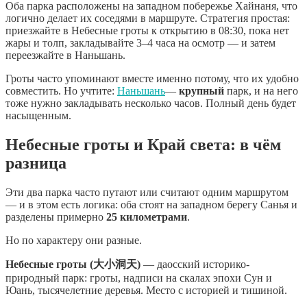
Оба парка расположены на западном побережье Хайнаня, что
логично делает их соседями в маршруте. Стратегия простая:
приезжайте в Небесные гроты к открытию в 08:30, пока нет
жары и толп, закладывайте 3–4 часа на осмотр — и затем
переезжайте в Наньшань.
Гроты часто упоминают вместе именно потому, что их удобно
совместить. Но учтите:
Наньшань
—
крупный
парк, и на него
тоже нужно закладывать несколько часов. Полный день будет
насыщенным.
Небесные гроты и Край света: в чём
разница
Эти два парка часто путают или считают одним маршрутом
— и в этом есть логика: оба стоят на западном берегу Санья и
разделены примерно
25 километрами
.
Но по характеру они разные.
Небесные гроты (大小洞天)
— даосский историко-
природный парк: гроты, надписи на скалах эпохи Сун и
Юань, тысячелетние деревья. Место с историей и тишиной.