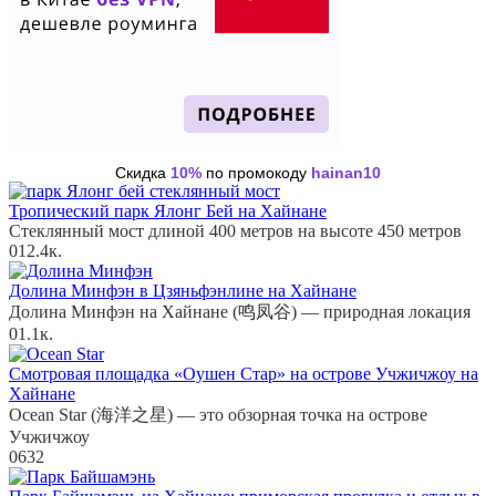
Скидка
10%
по промокоду
hainan10
Тропический парк Ялонг Бей на Хайнане
Стеклянный мост длиной 400 метров на высоте 450 метров
0
12.4к.
Долина Минфэн в Цзяньфэнлине на Хайнане
Долина Минфэн на Хайнане (鸣凤谷) — природная локация
0
1.1к.
Смотровая площадка «Оушен Стар» на острове Учжичжоу на
Хайнане
Ocean Star (海洋之星) — это обзорная точка на острове
Учжичжоу
0
632