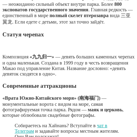
— неожиданно сильный объект внутри парка. Более
800
экспонатов государственного значения
. Главная редкость —
единственный в мире
полный скелет птерозавра
вида 三亚
翼龙. Если едете с детьми, этот зал точно зайдёт.
Статуя черепах
Композиция
«九九归一»
— девять больших каменных черепах
и одна маленькая. Создана в 1999 году в честь возвращения
Макао под управление Китая. Название дословно: «девять
девяток сходятся в одно».
Современные аттракционы
«Врата Южно-Китайского моря» (南海福门)
—
монументальные ворота с видом на море, самая
фотографируемая точка парка. Рядом —
маяк и церковь
,
которые облюбовали свадебные фотографы.
Собираетесь на Хайнань? Вступайте в
чат в
Телеграм
и задавайте вопросы местным жителям.
Они Вам подскажут!