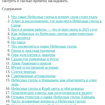
смотреть и сколько времени закладывать.
Содержание
Что такое Небесные гроты и почему сюда стоит ехать
Адрес и расположение: где находятся Небесные гроты в
Санье
Вход и режим работы — что нужно знать в 2025 году
Как добраться до Небесных гротов самостоятельно
На автобусе
На такси
Что посмотреть в парке Небесные гроты
Гроты и даосская традиция
Гора долголетия и драцены
Скалистое побережье и бухта
Храм Драконьего короля
Музей естественной истории
Статуя черепах
Современные аттракционы
Небесные гроты и Наньшань: как объединить в один
день
Небесные гроты и Край света: в чём разница
Практические советы: как подготовиться к визиту
Отзывы туристов о парке Небесные гроты Хайнань
Часто задаваемые вопросы о Небесных гротах