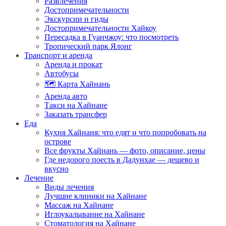
Развлечения
Достопримечательности
Экскурсии и гиды
Достопримечательности Хайкоу
Пересадка в Гуанчжоу: что посмотреть
Тропический парк Ялонг
Транспорт и аренда
Аренда и прокат
Автобусы
🗺️ Карта Хайнань
Аренда авто
Такси на Хайнане
Заказать трансфер
Еда
Кухня Хайнаня: что едят и что попробовать на
острове
Все фрукты Хайнань — фото, описание, цены
Где недорого поесть в Дадунхае — дешево и
вкусно
Лечение
Виды лечения
Лучшие клиники на Хайнане
Массаж на Хайнане
Иглоукалывание на Хайнане
Стоматология на Хайнане