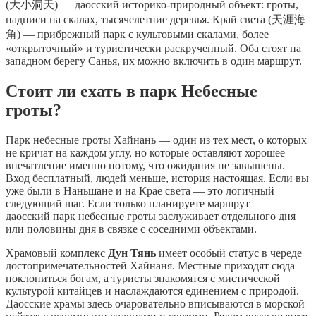
(大小洞天) — даосский историко-природный объект: гроты,
надписи на скалах, тысячелетние деревья. Край света (天涯海
角) — прибрежный парк с культовыми скалами, более
«открыточный» и туристически раскрученный. Оба стоят на
западном берегу Санья, их можно включить в один маршрут.
Стоит ли ехать в парк Небесные
гроты?
Парк небесные гроты Хайнань — один из тех мест, о которых
не кричат на каждом углу, но которые оставляют хорошее
впечатление именно потому, что ожидания не завышены.
Вход бесплатный, людей меньше, история настоящая. Если вы
уже были в Наньшане и на Крае света — это логичный
следующий шаг. Если только планируете маршрут —
даосский парк небесные гроты заслуживает отдельного дня
или половины дня в связке с соседними объектами.
Храмовый комплекс
Дун Тянь
имеет особый статус в череде
достопримечательностей Хайнаня. Местные приходят сюда
поклониться богам, а туристы знакомятся с мистической
культурой китайцев и наслаждаются единением с природой.
Даосские храмы здесь очаровательно вписываются в морской