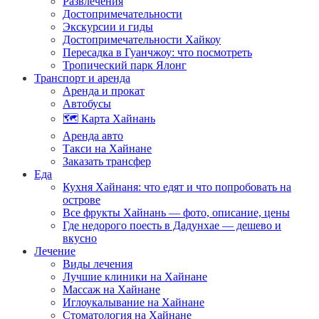
Развлечения
Достопримечательности
Экскурсии и гиды
Достопримечательности Хайкоу
Пересадка в Гуанчжоу: что посмотреть
Тропический парк Ялонг
Транспорт и аренда
Аренда и прокат
Автобусы
🗺️ Карта Хайнань
Аренда авто
Такси на Хайнане
Заказать трансфер
Еда
Кухня Хайнаня: что едят и что попробовать на
острове
Все фрукты Хайнань — фото, описание, цены
Где недорого поесть в Дадунхае — дешево и
вкусно
Лечение
Виды лечения
Лучшие клиники на Хайнане
Массаж на Хайнане
Иглоукалывание на Хайнане
Стоматология на Хайнане