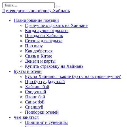
Перейти
Search
к
for:
Путеводитель по острову Хайнань
содержанию
Планирование поездки
Где лучше отдыхать на Хайнане
Когда лучше отдыхать
Погода на Хайнань
Сезоны для отдыха
Про визу
Как добраться
Связь в Китае
Деньги и карты
Купить страховку на Хайнань
Бухты и отели
Бухты Хайнань – какие бухты на острове лучше?
Про бухту Дадунхай
Хайтанг бэй
Сяодунхай
Ялонг бэй
Санья бэй
Сианшуй
Подборки отелей
Чем заняться
Шоппинг и сувениры