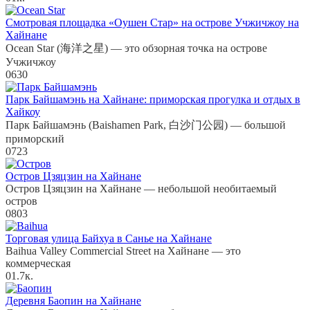
Смотровая площадка «Оушен Стар» на острове Учжичжоу на
Хайнане
Ocean Star (海洋之星) — это обзорная точка на острове
Учжичжоу
0
630
Парк Байшамэнь на Хайнане: приморская прогулка и отдых в
Хайкоу
Парк Байшамэнь (Baishamen Park, 白沙门公园) — большой
приморский
0
723
Остров Цзяцзин на Хайнане
Остров Цзяцзин на Хайнане — небольшой необитаемый
остров
0
803
Торговая улица Байхуа в Санье на Хайнане
Baihua Valley Commercial Street на Хайнане — это
коммерческая
0
1.7к.
Деревня Баопин на Хайнане