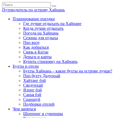
Перейти
Search
к
for:
Путеводитель по острову Хайнань
содержанию
Планирование поездки
Где лучше отдыхать на Хайнане
Когда лучше отдыхать
Погода на Хайнань
Сезоны для отдыха
Про визу
Как добраться
Связь в Китае
Деньги и карты
Купить страховку на Хайнань
Бухты и отели
Бухты Хайнань – какие бухты на острове лучше?
Про бухту Дадунхай
Хайтанг бэй
Сяодунхай
Ялонг бэй
Санья бэй
Сианшуй
Подборки отелей
Чем заняться
Шоппинг и сувениры