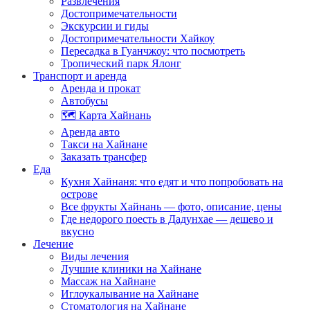
Развлечения
Достопримечательности
Экскурсии и гиды
Достопримечательности Хайкоу
Пересадка в Гуанчжоу: что посмотреть
Тропический парк Ялонг
Транспорт и аренда
Аренда и прокат
Автобусы
🗺️ Карта Хайнань
Аренда авто
Такси на Хайнане
Заказать трансфер
Еда
Кухня Хайнаня: что едят и что попробовать на
острове
Все фрукты Хайнань — фото, описание, цены
Где недорого поесть в Дадунхае — дешево и
вкусно
Лечение
Виды лечения
Лучшие клиники на Хайнане
Массаж на Хайнане
Иглоукалывание на Хайнане
Стоматология на Хайнане