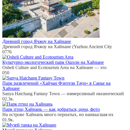
Древний город Ячжоу на Хайнане
Древний город Ячжоу на Хайнане (Yazhou Ancient City
0
776
Культурно-экологический парк Ошэли на Хайнане
Osheli Culture and Ecotourism Area на Хайнане — это
0
50
Парк развлечений «Хайчан Фэнтези Таун» в Санье на
Хайнане
Sanya Haichang Fantasy Town — иммерсивный океанический
0
2.3к.
Парк птиц Хайнань — как добраться, цена, фото
На острове Хайнань много пернатых, но наивысшая их
0
1.9к.