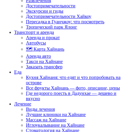
Развлечения
Достопримечательности
Экскурсии и гиды
Достопримечательности Хайкоу
Пересадка в Гуанчжоу: что посмотреть
Тропический парк Ялонг
Транспорт и аренда
Аренда и прокат
Автобусы
🗺️ Карта Хайнань
Аренда авто
Такси на Хайнане
Заказать трансфер
Еда
Кухня Хайнаня: что едят и что попробовать на
острове
Все фрукты Хайнань — фото, описание, цены
Где недорого поесть в Дадунхае — дешево и
вкусно
Лечение
Виды лечения
Лучшие клиники на Хайнане
Массаж на Хайнане
Иглоукалывание на Хайнане
Стоматология на Хайнане