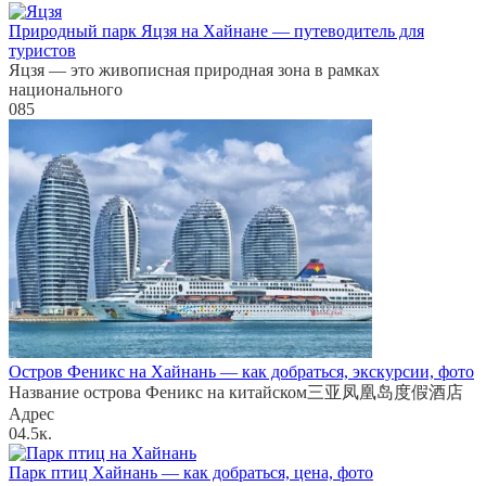
Природный парк Яцзя на Хайнане — путеводитель для
туристов
Яцзя — это живописная природная зона в рамках
национального
0
85
Остров Феникс на Хайнань — как добраться, экскурсии, фото
Название острова Феникс на китайском三亚凤凰岛度假酒店
Адрес
0
4.5к.
Парк птиц Хайнань — как добраться, цена, фото