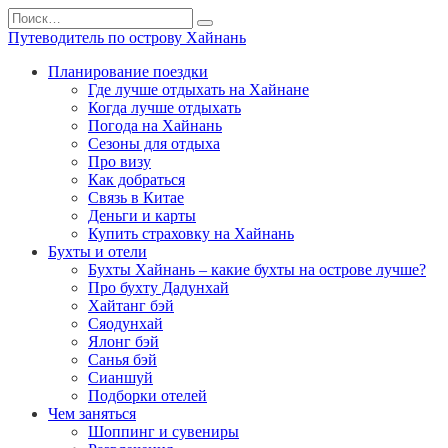
Перейти
Search
к
for:
Путеводитель по острову Хайнань
содержанию
Планирование поездки
Где лучше отдыхать на Хайнане
Когда лучше отдыхать
Погода на Хайнань
Сезоны для отдыха
Про визу
Как добраться
Связь в Китае
Деньги и карты
Купить страховку на Хайнань
Бухты и отели
Бухты Хайнань – какие бухты на острове лучше?
Про бухту Дадунхай
Хайтанг бэй
Сяодунхай
Ялонг бэй
Санья бэй
Сианшуй
Подборки отелей
Чем заняться
Шоппинг и сувениры