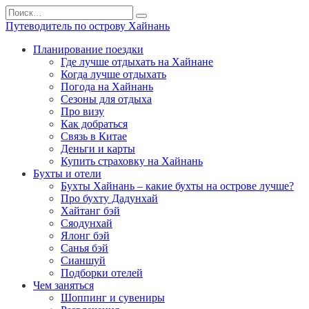
Перейти
Search
к
for:
Путеводитель по острову Хайнань
содержанию
Планирование поездки
Где лучше отдыхать на Хайнане
Когда лучше отдыхать
Погода на Хайнань
Сезоны для отдыха
Про визу
Как добраться
Связь в Китае
Деньги и карты
Купить страховку на Хайнань
Бухты и отели
Бухты Хайнань – какие бухты на острове лучше?
Про бухту Дадунхай
Хайтанг бэй
Сяодунхай
Ялонг бэй
Санья бэй
Сианшуй
Подборки отелей
Чем заняться
Шоппинг и сувениры