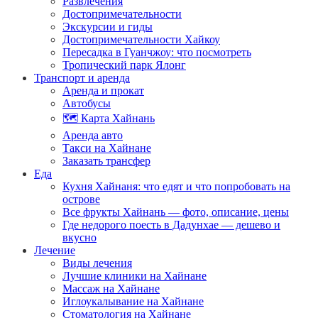
Развлечения
Достопримечательности
Экскурсии и гиды
Достопримечательности Хайкоу
Пересадка в Гуанчжоу: что посмотреть
Тропический парк Ялонг
Транспорт и аренда
Аренда и прокат
Автобусы
🗺️ Карта Хайнань
Аренда авто
Такси на Хайнане
Заказать трансфер
Еда
Кухня Хайнаня: что едят и что попробовать на
острове
Все фрукты Хайнань — фото, описание, цены
Где недорого поесть в Дадунхае — дешево и
вкусно
Лечение
Виды лечения
Лучшие клиники на Хайнане
Массаж на Хайнане
Иглоукалывание на Хайнане
Стоматология на Хайнане