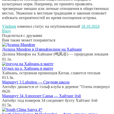
культурных норм. Например, не принято проявлять
чрезмерные эмоции или личные отношения в общественных
местах. Уважение к местным традициям и законам поможет
избежать неприятностей во время посещения острова.
Vladimir
изменил статус на опубликованный
18.10.2024
Вход
Поделиться с друзьями
Вам также может понравиться
Долина Минфэн в Цзяньфэнлине на Хайнане
Долина Минфэн на Хайнане (鸣凤谷) — природная локация
0
1.1к.
Отдых на о. Хайнань в марте
Хайнань, островная провинция Китая, славится теплым
0
13.3к.
Маршрут 3 Luhuitou — Средняя школа
Автобус движется от гольф клуба в деревне "Олень повернул
0
626
Маршрут 34 Аэропорт Санья — Хайтанг бэй
Автобус под номером 34 соединяет бухту Хайтанг бэй
0
1.5к.