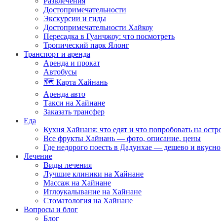
Развлечения
Достопримечательности
Экскурсии и гиды
Достопримечательности Хайкоу
Пересадка в Гуанчжоу: что посмотреть
Тропический парк Ялонг
Транспорт и аренда
Аренда и прокат
Автобусы
🗺️ Карта Хайнань
Аренда авто
Такси на Хайнане
Заказать трансфер
Еда
Кухня Хайнаня: что едят и что попробовать на остр
Все фрукты Хайнань — фото, описание, цены
Где недорого поесть в Дадунхае — дешево и вкусно
Лечение
Виды лечения
Лучшие клиники на Хайнане
Массаж на Хайнане
Иглоукалывание на Хайнане
Стоматология на Хайнане
Вопросы и блог
Блог