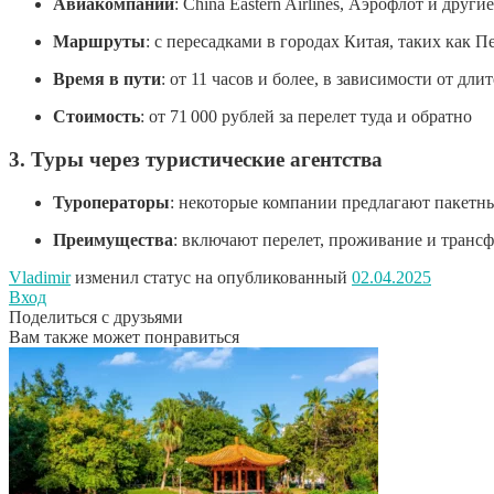
Авиакомпании
:
China Eastern Airlines, Аэрофлот и другие
Маршруты
:
с пересадками в городах Китая, таких как 
Время в пути
:
от 11 часов и более, в зависимости от дли
Стоимость
:
от 71 000 рублей за перелет туда и обратно
3.
Туры через туристические агентства
Туроператоры
:
некоторые компании предлагают пакетны
Преимущества
:
включают перелет, проживание и трансфе
Vladimir
изменил статус на опубликованный
02.04.2025
Вход
Поделиться с друзьями
Вам также может понравиться