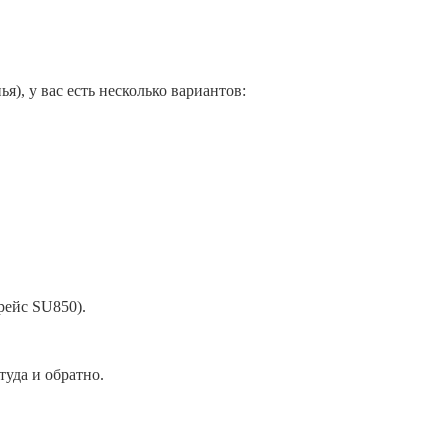
я), у вас есть несколько вариантов:
рейс SU850).
туда и обратно.
​