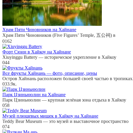
Храм Пяти Чиновников на Хайнане
Храм Пяти Чиновников (Five Figures’ Temple, 五公祠) в
0
162
Форт Сюин в Хайкоу на Хайнане
Xiuyinggu Battery — историческое укрепление в Хайкоу
0
44
Все фрукты Хайнань — фото, описание, цены
Остров Хайнань расположен большей своей частью в тропиках
0
33.9к.
Парк Цзиньнюлин на Хайнане
Парк Цзиньнюлин — крупная зелёная зона отдыха в Хайкоу
0
58
Музей плюшевых мишек в Хайкоу на Хайнане
Teddy Bear Museum — это музей и выставочное пространство
0
74