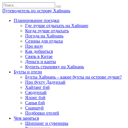
Перейти
Search
к
for:
Путеводитель по острову Хайнань
содержанию
Планирование поездки
Где лучше отдыхать на Хайнане
Когда лучше отдыхать
Погода на Хайнань
Сезоны для отдыха
Про визу
Как добраться
Связь в Китае
Деньги и карты
Купить страховку на Хайнань
Бухты и отели
Бухты Хайнань – какие бухты на острове лучше?
Про бухту Дадунхай
Хайтанг бэй
Сяодунхай
Ялонг бэй
Санья бэй
Сианшуй
Подборки отелей
Чем заняться
Шоппинг и сувениры