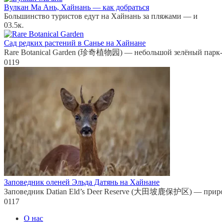
Вулкан Ма Ань, Хайнань — как добраться
Большинство туристов едут на Хайнань за пляжами — и
0
3.5к.
Сад редких растений в Санье на Хайнане
Rare Botanical Garden (珍奇植物园) — небольшой зелёный парк
0
119
Заповедник оленей Эльда Датянь на Хайнане
Заповедник Datian Eld’s Deer Reserve (大田坡鹿保护区) — прир
0
117
О нас