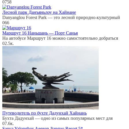
0
758
Лесной парк Данъяньлоу на Хайнане
Danyanglou Forest Park — это лесной природно-культурный
0
66
Маршрут 16 Наньшань — Порт Санья
На автобусе Маршрут 16 можно самостоятельно добраться
0
2.5к.
Путеводитель по бухте Дадунхай Хайнань
Бухта Дадунхай — одно из самых популярных мест для
0
7.6к.
Sanya Yalongbay Aegean Jianguo Resort 5*