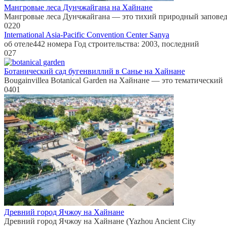
Мангровые леса Дунчжайгана на Хайнане
Мангровые леса Дунчжайгана — это тихий природный запове
0
220
International Asia-Pacific Convention Center Sanya
об отеле442 номера Год строительства: 2003, последний
0
27
Ботанический сад бугенвиллий в Санье на Хайнане
Bougainvillea Botanical Garden на Хайнане — это тематический
0
401
Древний город Ячжоу на Хайнане
Древний город Ячжоу на Хайнане (Yazhou Ancient City