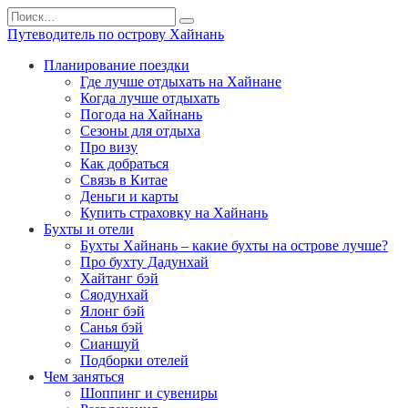
Перейти
Search
к
for:
Путеводитель по острову Хайнань
содержанию
Планирование поездки
Где лучше отдыхать на Хайнане
Когда лучше отдыхать
Погода на Хайнань
Сезоны для отдыха
Про визу
Как добраться
Связь в Китае
Деньги и карты
Купить страховку на Хайнань
Бухты и отели
Бухты Хайнань – какие бухты на острове лучше?
Про бухту Дадунхай
Хайтанг бэй
Сяодунхай
Ялонг бэй
Санья бэй
Сианшуй
Подборки отелей
Чем заняться
Шоппинг и сувениры