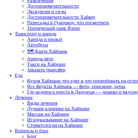
Развлечения
Достопримечательности
Экскурсии и гиды
Достопримечательности Хайкоу
Пересадка в Гуанчжоу: что посмотреть
Тропический парк Ялонг
Транспорт и аренда
Аренда и прокат
Автобусы
🗺️ Карта Хайнань
Аренда авто
Такси на Хайнане
Заказать трансфер
Еда
Кухня Хайнаня: что едят и что попробовать на остр
Все фрукты Хайнань — фото, описание, цены
Где недорого поесть в Дадунхае — дешево и вкусно
Лечение
Виды лечения
Лучшие клиники на Хайнане
Массаж на Хайнане
Иглоукалывание на Хайнане
Стоматология на Хайнане
Вопросы и блог
Блог