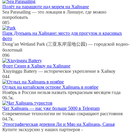
Полёт на парашюте над морем на Хайнане
Sea Parasailing — это локация в Линшуе, где можно
попробовать
0
85
Парк Дунъань на Хайнане: место для прогулок и красивых
фото
Dong’an Wetland Park (三亚东岸湿地公园) — городской водно-
болотный
0
96
Форт Сюин в Хайкоу на Хайнане
Xiuyinggu Battery — историческое укрепление в Хайкоу
0
44
Отдых на китайском острове Хайнань в ноябре
Ноябрь в России нельзя назвать прекрасным месяцем года
0
6.5к.
Чат Хайнань — нас уже больше 5000 в Telegram
Современные технологии не только сокращают расстояния
0
4.7к.
Этнографическая деревня Ли и Мяо на Хайнань, Санья
Купите экскурсию у наших партнеров -