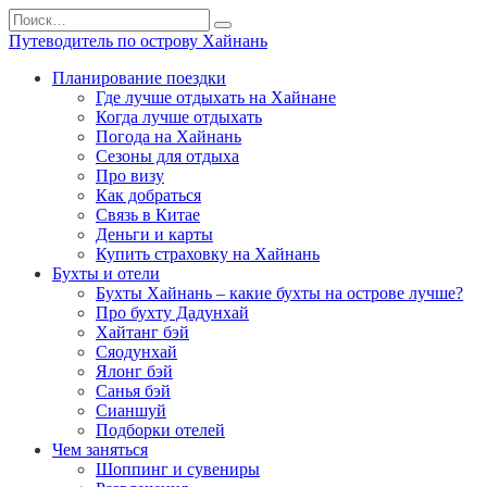
Перейти
Search
к
for:
Путеводитель по острову Хайнань
содержанию
Планирование поездки
Где лучше отдыхать на Хайнане
Когда лучше отдыхать
Погода на Хайнань
Сезоны для отдыха
Про визу
Как добраться
Связь в Китае
Деньги и карты
Купить страховку на Хайнань
Бухты и отели
Бухты Хайнань – какие бухты на острове лучше?
Про бухту Дадунхай
Хайтанг бэй
Сяодунхай
Ялонг бэй
Санья бэй
Сианшуй
Подборки отелей
Чем заняться
Шоппинг и сувениры