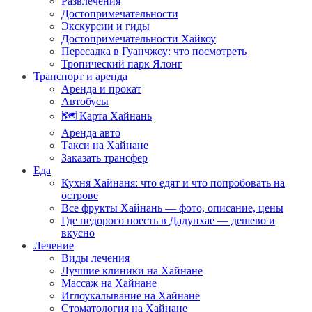
Развлечения
Достопримечательности
Экскурсии и гиды
Достопримечательности Хайкоу
Пересадка в Гуанчжоу: что посмотреть
Тропический парк Ялонг
Транспорт и аренда
Аренда и прокат
Автобусы
🗺️ Карта Хайнань
Аренда авто
Такси на Хайнане
Заказать трансфер
Еда
Кухня Хайнаня: что едят и что попробовать на
острове
Все фрукты Хайнань — фото, описание, цены
Где недорого поесть в Дадунхае — дешево и
вкусно
Лечение
Виды лечения
Лучшие клиники на Хайнане
Массаж на Хайнане
Иглоукалывание на Хайнане
Стоматология на Хайнане