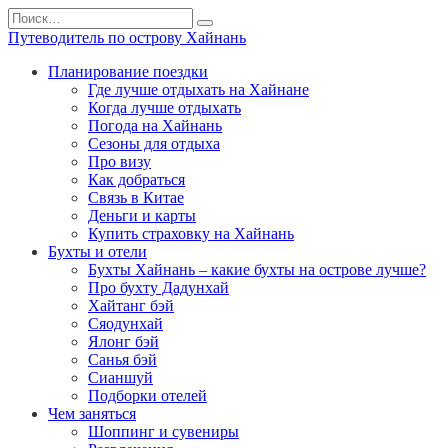
Перейти
Search
к
for:
Путеводитель по острову Хайнань
содержанию
Планирование поездки
Где лучше отдыхать на Хайнане
Когда лучше отдыхать
Погода на Хайнань
Сезоны для отдыха
Про визу
Как добраться
Связь в Китае
Деньги и карты
Купить страховку на Хайнань
Бухты и отели
Бухты Хайнань – какие бухты на острове лучше?
Про бухту Дадунхай
Хайтанг бэй
Сяодунхай
Ялонг бэй
Санья бэй
Сианшуй
Подборки отелей
Чем заняться
Шоппинг и сувениры