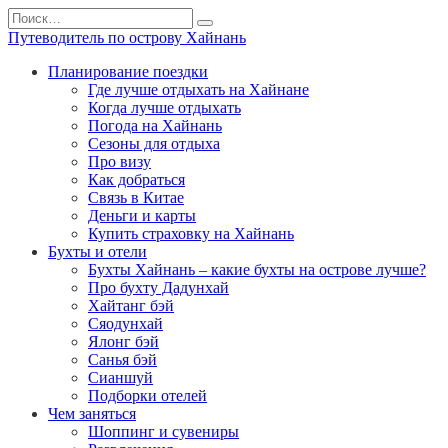
Перейти
Search
к
for:
Путеводитель по острову Хайнань
содержанию
Планирование поездки
Где лучше отдыхать на Хайнане
Когда лучше отдыхать
Погода на Хайнань
Сезоны для отдыха
Про визу
Как добраться
Связь в Китае
Деньги и карты
Купить страховку на Хайнань
Бухты и отели
Бухты Хайнань – какие бухты на острове лучше?
Про бухту Дадунхай
Хайтанг бэй
Сяодунхай
Ялонг бэй
Санья бэй
Сианшуй
Подборки отелей
Чем заняться
Шоппинг и сувениры