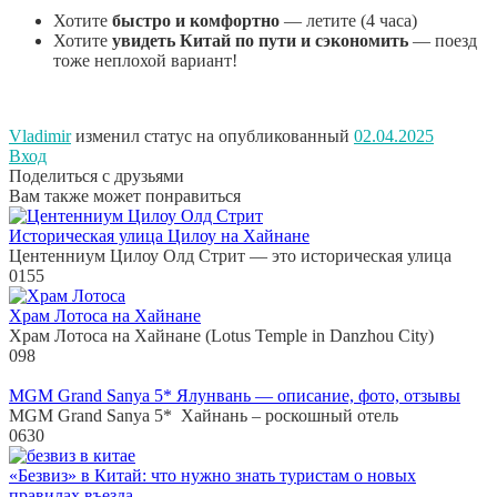
Хотите
быстро и комфортно
— летите (4 часа)
Хотите
увидеть Китай по пути и сэкономить
— поезд
тоже неплохой вариант!
Vladimir
изменил статус на опубликованный
02.04.2025
Вход
Поделиться с друзьями
Вам также может понравиться
Историческая улица Цилоу на Хайнане
Центенниум Цилоу Олд Стрит — это историческая улица
0
155
Храм Лотоса на Хайнане
Храм Лотоса на Хайнане (Lotus Temple in Danzhou City)
0
98
MGM Grand Sanya 5* Ялунвань — описание, фото, отзывы
MGM Grand Sanya 5* Хайнань – роскошный отель
0
630
«Безвиз» в Китай: что нужно знать туристам о новых
правилах въезда