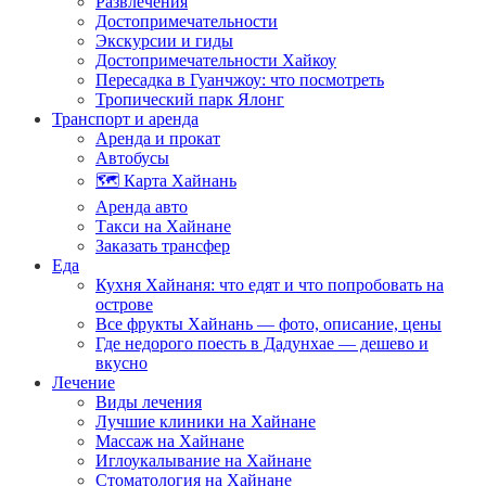
Развлечения
Достопримечательности
Экскурсии и гиды
Достопримечательности Хайкоу
Пересадка в Гуанчжоу: что посмотреть
Тропический парк Ялонг
Транспорт и аренда
Аренда и прокат
Автобусы
🗺️ Карта Хайнань
Аренда авто
Такси на Хайнане
Заказать трансфер
Еда
Кухня Хайнаня: что едят и что попробовать на
острове
Все фрукты Хайнань — фото, описание, цены
Где недорого поесть в Дадунхае — дешево и
вкусно
Лечение
Виды лечения
Лучшие клиники на Хайнане
Массаж на Хайнане
Иглоукалывание на Хайнане
Стоматология на Хайнане