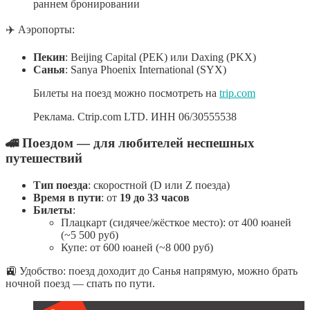
раннем бронировании
✈️ Аэропорты:
Пекин
: Beijing Capital (PEK) или Daxing (PKX)
Санья
: Sanya Phoenix International (SYX)
Билеты на поезд можно посмотреть на
trip.com
Реклама. Ctrip.com LTD. ИНН 06/30555538
🚄
Поездом — для любителей неспешных
путешествий
Тип поезда
: скоростной (D или Z поезда)
Время в пути
: от
19 до 33 часов
Билеты
:
Плацкарт (сидячее/жёсткое место): от 400 юаней
(~5 500 руб)
Купе: от 600 юаней (~8 000 руб)
🚉 Удобство: поезд доходит до Санья напрямую, можно брать
ночной поезд — спать по пути.