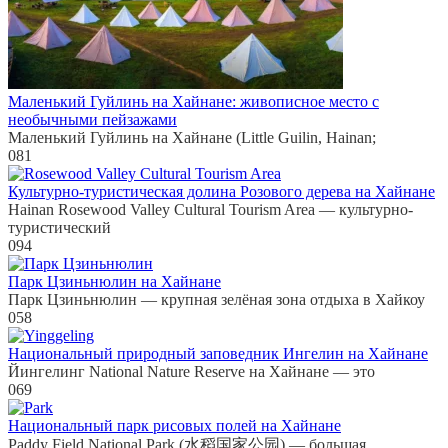
Маленький Гуйлинь на Хайнане: живописное место с
необычными пейзажами
Маленький Гуйлинь на Хайнане (Little Guilin, Hainan;
0
81
Культурно-туристическая долина Розового дерева на Хайнане
Hainan Rosewood Valley Cultural Tourism Area — культурно-
туристический
0
94
Парк Цзиньнюлин на Хайнане
Парк Цзиньнюлин — крупная зелёная зона отдыха в Хайкоу
0
58
Национальный природный заповедник Ингелин на Хайнане
Йингелинг National Nature Reserve на Хайнане — это
0
69
Национальный парк рисовых полей на Хайнане
Paddy Field National Park (水稻国家公园) — большая