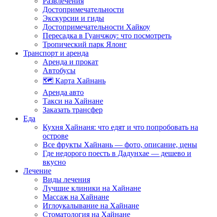
Развлечения
Достопримечательности
Экскурсии и гиды
Достопримечательности Хайкоу
Пересадка в Гуанчжоу: что посмотреть
Тропический парк Ялонг
Транспорт и аренда
Аренда и прокат
Автобусы
🗺️ Карта Хайнань
Аренда авто
Такси на Хайнане
Заказать трансфер
Еда
Кухня Хайнаня: что едят и что попробовать на
острове
Все фрукты Хайнань — фото, описание, цены
Где недорого поесть в Дадунхае — дешево и
вкусно
Лечение
Виды лечения
Лучшие клиники на Хайнане
Массаж на Хайнане
Иглоукалывание на Хайнане
Стоматология на Хайнане