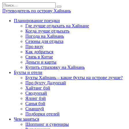
Перейти
Search
к
for:
Путеводитель по острову Хайнань
содержанию
Планирование поездки
Где лучше отдыхать на Хайнане
Когда лучше отдыхать
Погода на Хайнань
Сезоны для отдыха
Про визу
Как добраться
Связь в Китае
Деньги и карты
Купить страховку на Хайнань
Бухты и отели
Бухты Хайнань – какие бухты на острове лучше?
Про бухту Дадунхай
Хайтанг бэй
Сяодунхай
Ялонг бэй
Санья бэй
Сианшуй
Подборки отелей
Чем заняться
Шоппинг и сувениры