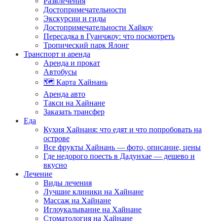
Развлечения
Достопримечательности
Экскурсии и гиды
Достопримечательности Хайкоу
Пересадка в Гуанчжоу: что посмотреть
Тропический парк Ялонг
Транспорт и аренда
Аренда и прокат
Автобусы
🗺️ Карта Хайнань
Аренда авто
Такси на Хайнане
Заказать трансфер
Еда
Кухня Хайнаня: что едят и что попробовать на
острове
Все фрукты Хайнань — фото, описание, цены
Где недорого поесть в Дадунхае — дешево и
вкусно
Лечение
Виды лечения
Лучшие клиники на Хайнане
Массаж на Хайнане
Иглоукалывание на Хайнане
Стоматология на Хайнане