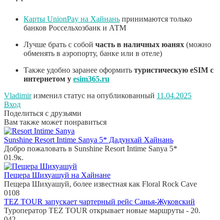
Карты UnionPay на Хайнань
принимаются только
банков Россельхозбанк и АТМ
Лучше брать с собой
часть в наличных юанях
(можно
обменять в аэропорту, банке или в отеле)
Также удобно заранее оформить
туристическую eSIM с
интернетом у
esim365.ru
Vladimir
изменил статус на опубликованный
11.04.2025
Вход
Поделиться с друзьями
Вам также может понравиться
Sunshine Resort Intime Sanya 5* Дадунхай Хайнань
Добро пожаловать в Sunshine Resort Intime Sanya 5*
0
1.9к.
Пещера Шихуашуй на Хайнане
Пещера Шихуашуй, более известная как Floral Rock Cave
0
108
TEZ TOUR запускает чартерный рейс Санья-Жуковский
Туроператор TEZ TOUR открывает новые маршруты - 20.
0
42