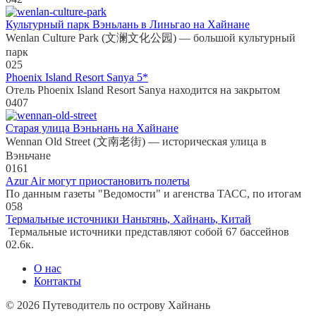
Культурный парк Вэньлань в Линьгао на Хайнане
Wenlan Culture Park (文澜文化公园) — большой культурный
парк
0
25
Phoenix Island Resort Sanya 5*
Отель Phoenix Island Resort Sanya находится на закрытом
0
407
Старая улица Вэньнань на Хайнане
Wennan Old Street (文南老街) — историческая улица в
Вэньчане
0
161
Azur Air могут приостановить полеты
По данным газеты "Ведомости" и агенства ТАСС, по итогам
0
58
Термальные источники Наньтянь, Хайнань, Китай
Термальные источники представляют собой 67 бассейнов
0
2.6к.
О нас
Контакты
© 2026 Путеводитель по острову Хайнань