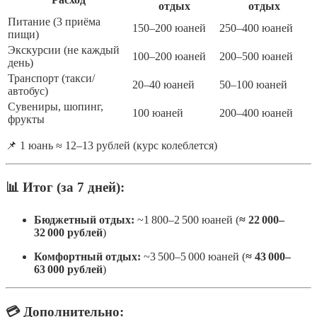
отдых
отдых
Питание (3 приёма
150–200 юаней
250–400 юаней
пищи)
Экскурсии (не каждый
100–200 юаней
200–500 юаней
день)
Транспорт (такси/
20–40 юаней
50–100 юаней
автобус)
Сувениры, шопинг,
100 юаней
200–400 юаней
фрукты
📌 1 юань ≈ 12–13 рублей (курс колеблется)
📊
Итог (за 7 дней):
Бюджетный отдых:
~1 800–2 500 юаней (
≈ 22 000–
32 000 рублей
)
Комфортный отдых:
~3 500–5 000 юаней (
≈ 43 000–
63 000 рублей
)
💳 Дополнительно: