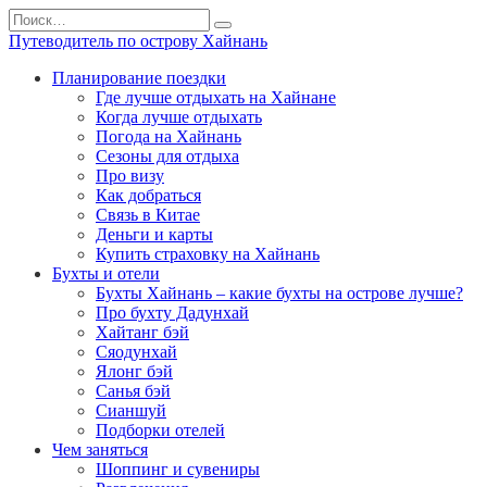
Перейти
Search
к
for:
Путеводитель по острову Хайнань
содержанию
Планирование поездки
Где лучше отдыхать на Хайнане
Когда лучше отдыхать
Погода на Хайнань
Сезоны для отдыха
Про визу
Как добраться
Связь в Китае
Деньги и карты
Купить страховку на Хайнань
Бухты и отели
Бухты Хайнань – какие бухты на острове лучше?
Про бухту Дадунхай
Хайтанг бэй
Сяодунхай
Ялонг бэй
Санья бэй
Сианшуй
Подборки отелей
Чем заняться
Шоппинг и сувениры