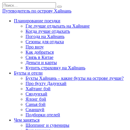
Перейти
Search
к
for:
Путеводитель по острову Хайнань
содержанию
Планирование поездки
Где лучше отдыхать на Хайнане
Когда лучше отдыхать
Погода на Хайнань
Сезоны для отдыха
Про визу
Как добраться
Связь в Китае
Деньги и карты
Купить страховку на Хайнань
Бухты и отели
Бухты Хайнань – какие бухты на острове лучше?
Про бухту Дадунхай
Хайтанг бэй
Сяодунхай
Ялонг бэй
Санья бэй
Сианшуй
Подборки отелей
Чем заняться
Шоппинг и сувениры