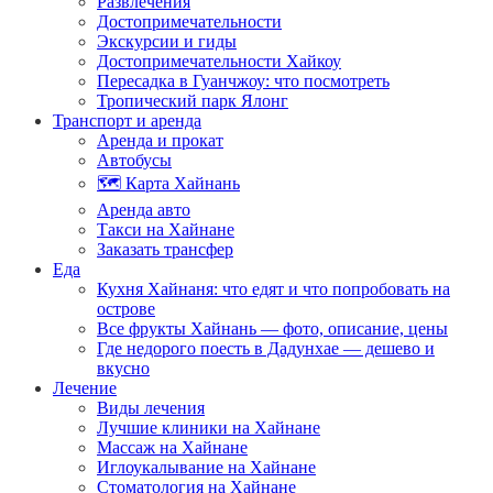
Развлечения
Достопримечательности
Экскурсии и гиды
Достопримечательности Хайкоу
Пересадка в Гуанчжоу: что посмотреть
Тропический парк Ялонг
Транспорт и аренда
Аренда и прокат
Автобусы
🗺️ Карта Хайнань
Аренда авто
Такси на Хайнане
Заказать трансфер
Еда
Кухня Хайнаня: что едят и что попробовать на
острове
Все фрукты Хайнань — фото, описание, цены
Где недорого поесть в Дадунхае — дешево и
вкусно
Лечение
Виды лечения
Лучшие клиники на Хайнане
Массаж на Хайнане
Иглоукалывание на Хайнане
Стоматология на Хайнане