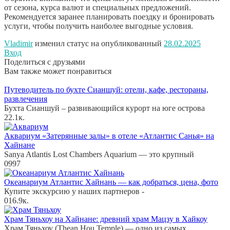
от сезона, курса валют и специальных предложений.
Рекомендуется заранее планировать поездку и бронировать
услуги, чтобы получить наиболее выгодные условия.
Vladimir
изменил статус на опубликованный
28.02.2025
Вход
Поделиться с друзьями
Вам также может понравиться
Путеводитель по бухте Сианшуй: отели, кафе, рестораны,
развлечения
Бухта Сианшуй – развивающийся курорт на юге острова
2
2.1к.
Аквариум «Затерянные залы» в отеле «Атлантис Санья» на
Хайнане
Sanya Atlantis Lost Chambers Aquarium — это крупный
0
997
Океанариум Атлантис Хайнань — как добраться, цена, фото
Купите экскурсию у наших партнеров -
0
16.9к.
Храм Тяньхоу на Хайнане: древний храм Мацзу в Хайкоу
Храм Тяньхоу (Thean Hou Temple) — одно из самых