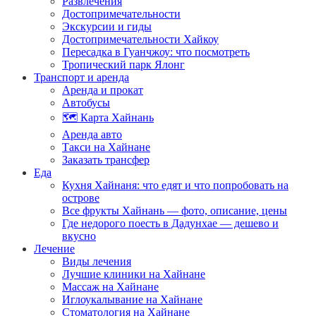
Развлечения
Достопримечательности
Экскурсии и гиды
Достопримечательности Хайкоу
Пересадка в Гуанчжоу: что посмотреть
Тропический парк Ялонг
Транспорт и аренда
Аренда и прокат
Автобусы
🗺️ Карта Хайнань
Аренда авто
Такси на Хайнане
Заказать трансфер
Еда
Кухня Хайнаня: что едят и что попробовать на
острове
Все фрукты Хайнань — фото, описание, цены
Где недорого поесть в Дадунхае — дешево и
вкусно
Лечение
Виды лечения
Лучшие клиники на Хайнане
Массаж на Хайнане
Иглоукалывание на Хайнане
Стоматология на Хайнане