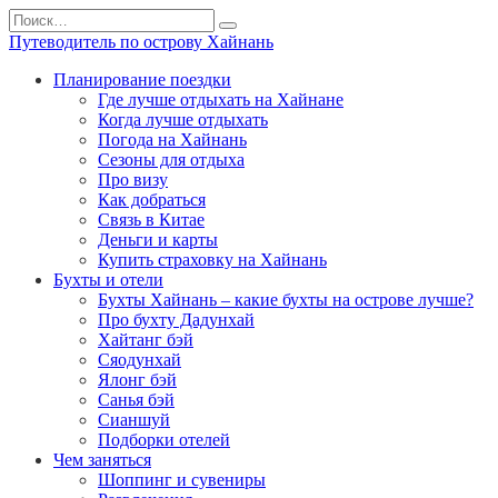
Перейти
Search
к
for:
Путеводитель по острову Хайнань
содержанию
Планирование поездки
Где лучше отдыхать на Хайнане
Когда лучше отдыхать
Погода на Хайнань
Сезоны для отдыха
Про визу
Как добраться
Связь в Китае
Деньги и карты
Купить страховку на Хайнань
Бухты и отели
Бухты Хайнань – какие бухты на острове лучше?
Про бухту Дадунхай
Хайтанг бэй
Сяодунхай
Ялонг бэй
Санья бэй
Сианшуй
Подборки отелей
Чем заняться
Шоппинг и сувениры