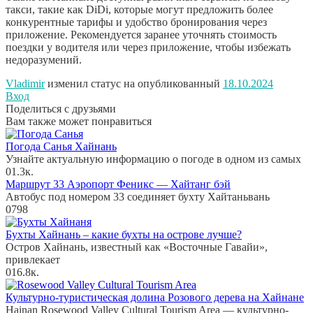
такси, такие как DiDi, которые могут предложить более
конкурентные тарифы и удобство бронирования через
приложение. Рекомендуется заранее уточнять стоимость
поездки у водителя или через приложение, чтобы избежать
недоразумений.
Vladimir
изменил статус на опубликованный
18.10.2024
Вход
Поделиться с друзьями
Вам также может понравиться
Погода Санья Хайнань
Узнайте актуальную информацию о погоде в одном из самых
0
1.3к.
Маршрут 33 Аэропорт Феникс — Хайтанг бэй
Автобус под номером 33 соединяет бухту Хайтаньвань
0
798
Бухты Хайнань – какие бухты на острове лучше?
Остров Хайнань, известный как «Восточные Гавайи»,
привлекает
0
16.8к.
Культурно-туристическая долина Розового дерева на Хайнане
Hainan Rosewood Valley Cultural Tourism Area — культурно-