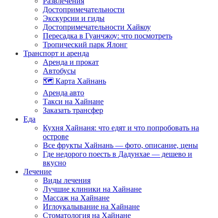
Развлечения
Достопримечательности
Экскурсии и гиды
Достопримечательности Хайкоу
Пересадка в Гуанчжоу: что посмотреть
Тропический парк Ялонг
Транспорт и аренда
Аренда и прокат
Автобусы
🗺️ Карта Хайнань
Аренда авто
Такси на Хайнане
Заказать трансфер
Еда
Кухня Хайнаня: что едят и что попробовать на
острове
Все фрукты Хайнань — фото, описание, цены
Где недорого поесть в Дадунхае — дешево и
вкусно
Лечение
Виды лечения
Лучшие клиники на Хайнане
Массаж на Хайнане
Иглоукалывание на Хайнане
Стоматология на Хайнане