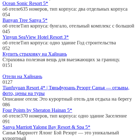
Ocean Sonic Resort 5*
об отеле635 номеров, тип корпуса: два отдельных корпуса
0
54
Banyan Tree Sanya 5*
об отелеТип корпуса: бунгало, отельный комплекс с большой
0
45
Yinyun SeaView Hotel Resort 3*
об отелеТип корпуса: одно здание Год строительства
0
52
Купить страховку на Хайнань
Страховка полезная вещь для выезжающих за границу.
0
151
Отели на Хайнань
0
127
Tianfuyuan Resort 4* | Тяньфуюань Резорт Санья — отзывы,
фото, цены на туры
Описание отеля: Это курортный отель для отдыха на берегу
0
86
Four Points by Sheraton Hainan 5*
об отеле370 номеров, тип корпуса: одно здание Заселение
0
91
Sanya Marriott Yalong Bay Resort & Spa 5*
Санья Марриотт Ялонг Бэй Резорт — это уникальный
курортный