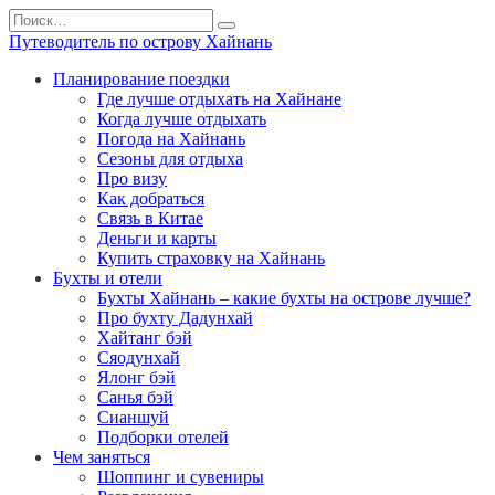
Перейти
Search
к
for:
Путеводитель по острову Хайнань
содержанию
Планирование поездки
Где лучше отдыхать на Хайнане
Когда лучше отдыхать
Погода на Хайнань
Сезоны для отдыха
Про визу
Как добраться
Связь в Китае
Деньги и карты
Купить страховку на Хайнань
Бухты и отели
Бухты Хайнань – какие бухты на острове лучше?
Про бухту Дадунхай
Хайтанг бэй
Сяодунхай
Ялонг бэй
Санья бэй
Сианшуй
Подборки отелей
Чем заняться
Шоппинг и сувениры