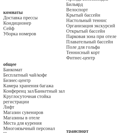
Бильярд
Велоспорт
комнаты
Крытый бассейн
Доставка прессы
Настольный теннис
Кондиционер
Организация экскурсий
Сейф
Открытый бассейн
Уборка номеров
Парковая зона при отеле
Плавательный бассейн
Поле для гольфа
Теннисный корт
Фитнес-центр
общее
Банкомат
Бесплатный чай/кофе
Бизнес-центр
Камера хранения багажа
Конференц зал/Банкетный зал
Круглосуточная стойка
регистрации
Лифт
Магазин сувениров
Магазины в отеле
Места для курения
Многоязычный персонал
транспорт