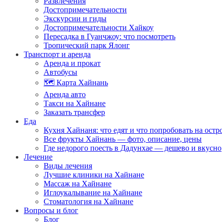
Развлечения
Достопримечательности
Экскурсии и гиды
Достопримечательности Хайкоу
Пересадка в Гуанчжоу: что посмотреть
Тропический парк Ялонг
Транспорт и аренда
Аренда и прокат
Автобусы
🗺️ Карта Хайнань
Аренда авто
Такси на Хайнане
Заказать трансфер
Еда
Кухня Хайнаня: что едят и что попробовать на остр
Все фрукты Хайнань — фото, описание, цены
Где недорого поесть в Дадунхае — дешево и вкусно
Лечение
Виды лечения
Лучшие клиники на Хайнане
Массаж на Хайнане
Иглоукалывание на Хайнане
Стоматология на Хайнане
Вопросы и блог
Блог