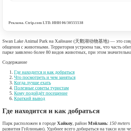
Реклама. Ctrip.com LTD. ИНН 06/30555538
Swan Lake Animal Park на Хайнане (天鹅湖动物基地) — это совреме
общения с животными. Территория устроена так, что часть об
парке заявлено более 80 видов животных, при этом значительная
Содержание
Где находится и как добраться
Что посмотреть и чем заняться
Когда лучше ехать
Полезные советы туристам
Кому подойдёт посещение
Краткий вывод
Где находится и как добраться
Парк расположен в городе
Хайкоу
, район
Мэйлань
:
150 meters 
развития Гуйлиньян). Удобнее всего добираться на такси или ч