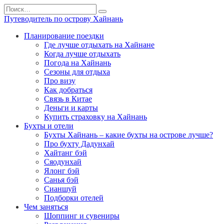
Перейти
Search
к
for:
Путеводитель по острову Хайнань
содержанию
Планирование поездки
Где лучше отдыхать на Хайнане
Когда лучше отдыхать
Погода на Хайнань
Сезоны для отдыха
Про визу
Как добраться
Связь в Китае
Деньги и карты
Купить страховку на Хайнань
Бухты и отели
Бухты Хайнань – какие бухты на острове лучше?
Про бухту Дадунхай
Хайтанг бэй
Сяодунхай
Ялонг бэй
Санья бэй
Сианшуй
Подборки отелей
Чем заняться
Шоппинг и сувениры