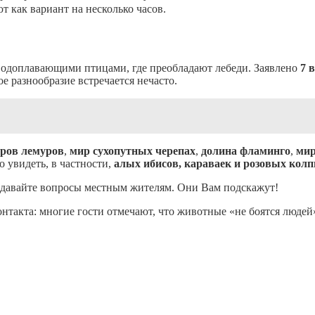
т как вариант на несколько часов.
одоплавающими птицами, где преобладают лебеди. Заявлено
7 
е разнообразие встречается нечасто.
тров лемуров
,
мир сухопутных черепах
,
долина фламинго
,
мир
о увидеть, в частности,
алых ибисов, караваек и розовых кол
адавайте вопросы местным жителям. Они Вам подскажут!
нтакта: многие гости отмечают, что животные «не боятся людей»