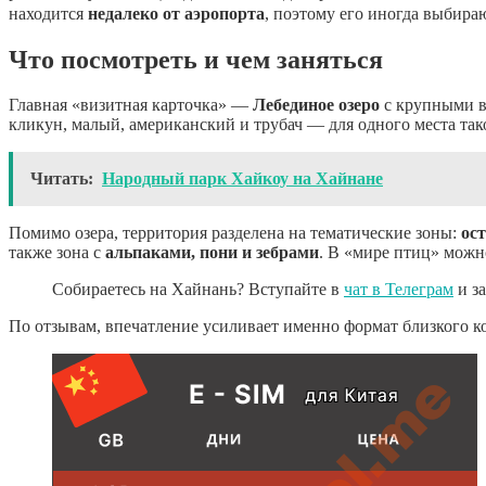
находится
недалеко от аэропорта
, поэтому его иногда выбираю
Что посмотреть и чем заняться
Главная «визитная карточка» —
Лебединое озеро
с крупными в
кликун, малый, американский и трубач — для одного места тако
Читать:
Народный парк Хайкоу на Хайнане
Помимо озера, территория разделена на тематические зоны:
ос
также зона с
альпаками, пони и зебрами
. В «мире птиц» можн
Собираетесь на Хайнань? Вступайте в
чат в Телеграм
и з
По отзывам, впечатление усиливает именно формат близкого ко