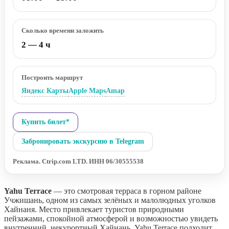
Сколько времени заложить
2 — 4 ч
Построить маршрут
Яндекс Карты
Apple Maps
Amap
Купить билет*
Забронировать экскурсию в Telegram
Реклама. Ctrip.com LTD. ИНН 06/30555538
Yahu Terrace
— это смотровая терраса в горном районе
Учжишань, одном из самых зелёных и малолюдных уголков
Хайнаня. Место привлекает туристов природными
пейзажами, спокойной атмосферой и возможностью увидеть
внутренний, некурортный Хайнань. Yahu Terrace подходит