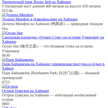
Тропический парк Ялонг Бей на Хайнане
Стеклянный мост длиной 400 метров на высоте 450 метров
0
12.4к.
Долина Минфэн в Цзяньфэнлине на Хайнане
Долина Минфэн на Хайнане (鸣凤谷) — природная локация
0
1к.
Смотровая площадка «Оушен Стар» на острове Учжичжоу на
Хайнане
Ocean Star (海洋之星) — это обзорная точка на острове
Учжичжоу
0
630
Парк Байшамэнь на Хайнане: приморская прогулка и отдых в
Хайкоу
Парк Байшамэнь (Baishamen Park, 白沙门公园) — большой
приморский
0
723
Остров Цзяцзин на Хайнане
Остров Цзяцзин на Хайнане — небольшой необитаемый
остров
0
803