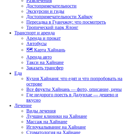
Развлечения
Достопримечательности
Экскурсии и гиды
Достопримечательности Хайкоу
Пересадка в Гуанчжоу: что посмотреть
Тропический парк Ялонг
Транспорт и аренда
Аренда и прокат
Автобусы
🗺️ Карта Хайнань
Аренда авто
Такси на Хайнане
Заказать трансфер
Еда
Кухня Хайнаня: что едят и что попробовать на
острове
Все фрукты Хайнань — фото, описание, цены
Где недорого поесть в Дадунхае — дешево и
вкусно
Лечение
Виды лечения
Лучшие клиники на Хайнане
Массаж на Хайнане
Иглоукалывание на Хайнане
Стоматология на Хайнане