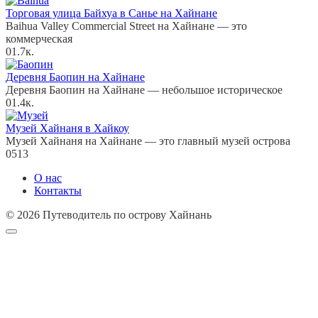
Торговая улица Байхуа в Санье на Хайнане
Baihua Valley Commercial Street на Хайнане — это
коммерческая
0
1.7к.
Деревня Баопин на Хайнане
Деревня Баопин на Хайнане — небольшое историческое
0
1.4к.
Музей Хайнаня в Хайкоу
Музей Хайнаня на Хайнане — это главный музей острова
0
513
О нас
Контакты
© 2026 Путеводитель по острову Хайнань