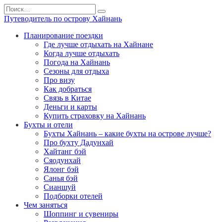
Перейти
Search
к
for:
Путеводитель по острову Хайнань
содержанию
Планирование поездки
Где лучше отдыхать на Хайнане
Когда лучше отдыхать
Погода на Хайнань
Сезоны для отдыха
Про визу
Как добраться
Связь в Китае
Деньги и карты
Купить страховку на Хайнань
Бухты и отели
Бухты Хайнань – какие бухты на острове лучше?
Про бухту Дадунхай
Хайтанг бэй
Сяодунхай
Ялонг бэй
Санья бэй
Сианшуй
Подборки отелей
Чем заняться
Шоппинг и сувениры