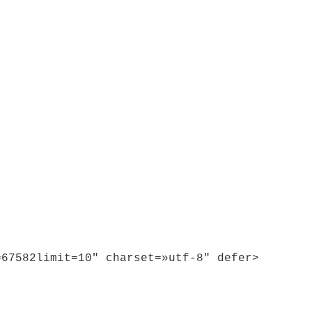
=67582limit=10″ charset=»utf-8″ defer>