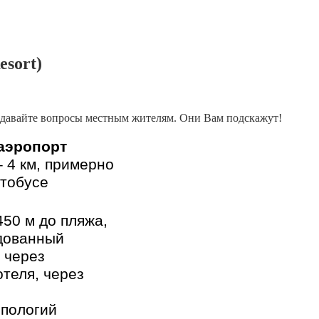
esort)
адавайте вопросы местным жителям. Они Вам подскажут!
аэропорт
 – 4 км, примерно
втобусе
450 м до пляжа,
удованный
: через
теля, через
 пологий