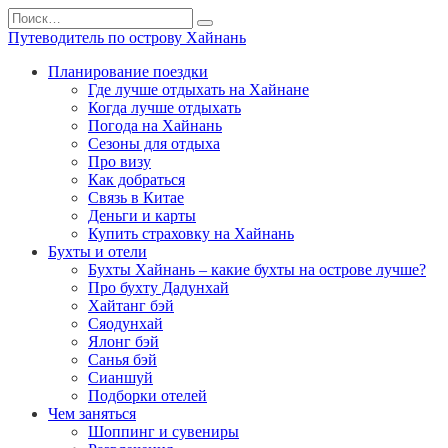
Перейти
Search
к
for:
Путеводитель по острову Хайнань
содержанию
Планирование поездки
Где лучше отдыхать на Хайнане
Когда лучше отдыхать
Погода на Хайнань
Сезоны для отдыха
Про визу
Как добраться
Связь в Китае
Деньги и карты
Купить страховку на Хайнань
Бухты и отели
Бухты Хайнань – какие бухты на острове лучше?
Про бухту Дадунхай
Хайтанг бэй
Сяодунхай
Ялонг бэй
Санья бэй
Сианшуй
Подборки отелей
Чем заняться
Шоппинг и сувениры