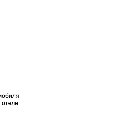
мобиля
 отеле