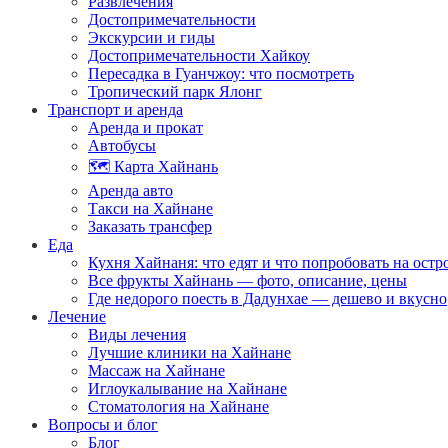
Развлечения
Достопримечательности
Экскурсии и гиды
Достопримечательности Хайкоу
Пересадка в Гуанчжоу: что посмотреть
Тропический парк Ялонг
Транспорт и аренда
Аренда и прокат
Автобусы
🗺️ Карта Хайнань
Аренда авто
Такси на Хайнане
Заказать трансфер
Еда
Кухня Хайнаня: что едят и что попробовать на остр
Все фрукты Хайнань — фото, описание, цены
Где недорого поесть в Дадунхае — дешево и вкусно
Лечение
Виды лечения
Лучшие клиники на Хайнане
Массаж на Хайнане
Иглоукалывание на Хайнане
Стоматология на Хайнане
Вопросы и блог
Блог