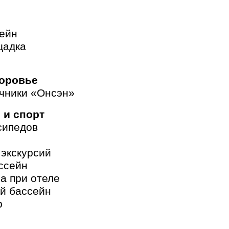
сейн
щадка
доровье
очники «Онсэн»
 и спорт
сипедов
 экскурсий
ссейн
а при отеле
й бассейн
р