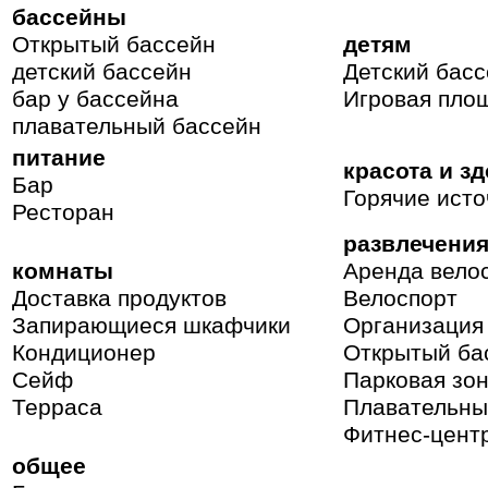
бассейны
Открытый бассейн
детям
детский бассейн
Детский бас
бар у бассейна
Игровая пло
плавательный бассейн
питание
красота и з
Бар
Горячие ист
Ресторан
развлечения
комнаты
Аренда вело
Доставка продуктов
Велоспорт
Запирающиеся шкафчики
Организация
Кондиционер
Открытый ба
Сейф
Парковая зон
Терраса
Плавательны
Фитнес-цент
общее