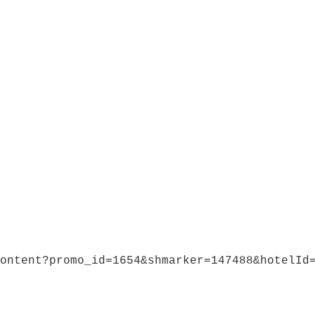
ontent?promo_id=1654&shmarker=147488&hotelId