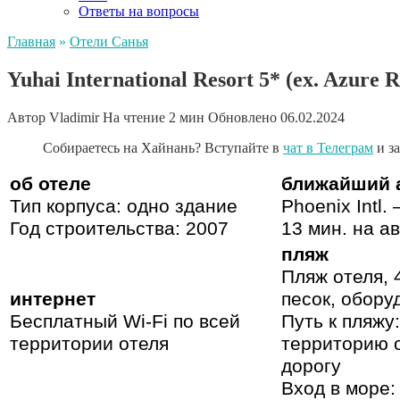
Ответы на вопросы
Главная
»
Отели Санья
Yuhai International Resort 5* (ex. Azure R
Автор
Vladimir
На чтение
2 мин
Обновлено
06.02.2024
Собираетесь на Хайнань? Вступайте в
чат в Телеграм
и з
об отеле
ближайший 
Тип корпуса: одно здание
Phoenix Intl.
Год строительства: 2007
13 мин. на а
пляж
Пляж отеля, 
интернет
песок, обор
Бесплатный Wi-Fi по всей
Путь к пляжу
территории отеля
территорию о
дорогу
Вход в море: