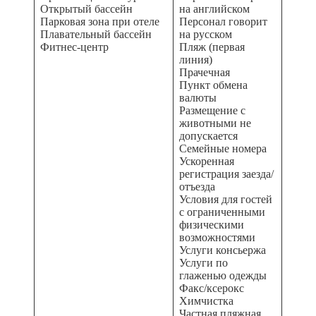
Открытый бассейн
на английском
Парковая зона при отеле
Персонал говорит
Плавательный бассейн
на русском
Фитнес-центр
Пляж (первая
линия)
Прачечная
Пункт обмена
валюты
Размещение с
животными не
допускается
Семейные номера
Ускоренная
регистрация заезда/
отъезда
Условия для гостей
с ограниченными
физическими
возможностями
Услуги консьержа
Услуги по
глаженью одежды
Факс/ксерокс
Химчистка
Частная пляжная