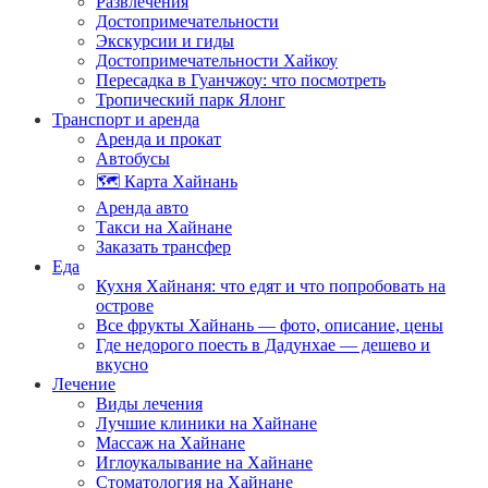
Развлечения
Достопримечательности
Экскурсии и гиды
Достопримечательности Хайкоу
Пересадка в Гуанчжоу: что посмотреть
Тропический парк Ялонг
Транспорт и аренда
Аренда и прокат
Автобусы
🗺️ Карта Хайнань
Аренда авто
Такси на Хайнане
Заказать трансфер
Еда
Кухня Хайнаня: что едят и что попробовать на
острове
Все фрукты Хайнань — фото, описание, цены
Где недорого поесть в Дадунхае — дешево и
вкусно
Лечение
Виды лечения
Лучшие клиники на Хайнане
Массаж на Хайнане
Иглоукалывание на Хайнане
Стоматология на Хайнане