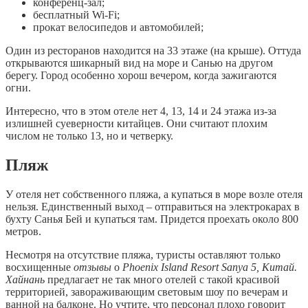
конференц-зал;
бесплатный Wi-Fi;
прокат велосипедов и автомобилей;
Один из ресторанов находится на 33 этаже (на крыше). Оттуда
открываются шикарный вид на море и Санью на другом
берегу. Город особенно хорош вечером, когда зажигаются
огни.
Интересно, что в этом отеле нет 4, 13, 14 и 24 этажа из-за
излишней суеверности китайцев. Они считают плохим
числом не только 13, но и четверку.
Пляж
У отеля нет собственного пляжа, а купаться в море возле отеля
нельзя. Единственный выход – отправиться на электрокарах в
бухту Санья Бей и купаться там. Придется проехать около 800
метров.
Несмотря на отсутствие пляжа, туристы оставляют только
восхищенные
отзывы
о
Phoenix Island Resort Sanya 5, Китай.
Хайнань
предлагает не так много отелей с такой красивой
территорией, завораживающим световым шоу по вечерам и
ванной на балконе. Но учтите, что персонал плохо говорит