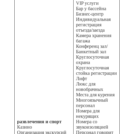
VIP услуги
Бар у бассейна
Бизнес-центр
Индивидуальная
регистрация
отъезда/заезда
Камера хранения
багажа
Конференц зал/
Банкетный зал
Круглосуточная
охрана
Круглосуточная
стойка регистрации
Лифт
Люкс для
новобрачных
Места для курения
Многоязычный
персонал
Номера для
некурящих
развлечения и спорт
Номера со
Казино
звукоизоляцией
Организация экскурсий
Персонал говорит