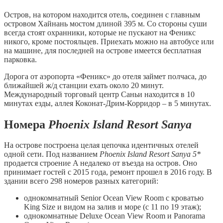
Остров, на котором находится отель, соединен с главным
островом Хайнань мостом длиной 395 м. Со стороны суши
всегда стоят охранники, которые не пускают на Феникс
никого, кроме постояльцев. Приехать можно на автобусе или
на машине, для последней на острове имеется бесплатная
парковка.
Дорога от аэропорта «Феникс» до отеля займет полчаса, до
ближайшей ж/д станции ехать около 20 минут.
Международный торговый центр Саньи находится в 10
минутах езды, аллея Коконат-Дрим-Корридор – в 5 минутах.
Номера
Phoenix
Island
Resort
Sanya
На острове построена целая цепочка идентичных отелей
одной сети. Под названием
Phoenix
Island
Resort
Sanya 5*
продается строение A недалеко от въезда на остров. Оно
принимает гостей с 2015 года, ремонт прошел в 2016 году. В
здании всего 298 номеров разных категорий:
однокомнатный Senior Ocean View Room с кроватью
King Size и видом на залив и море (с 11 по 19 этаж);
однокомнатные Deluxe Ocean View Room и Panorama