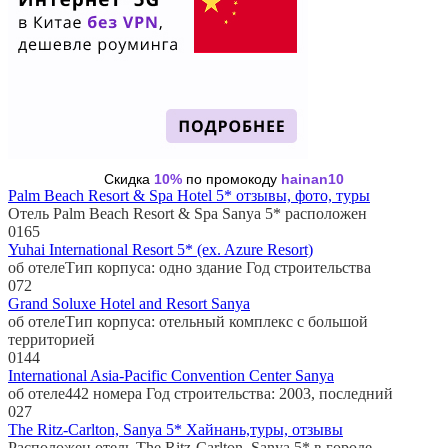
Скидка
10%
по промокоду
hainan10
Palm Beach Resort & Spa Hotel 5* отзывы, фото, туры
Отель Palm Beach Resort & Spa Sanya 5* расположен
0
165
Yuhai International Resort 5* (ex. Azure Resort)
об отелеТип корпуса: одно здание Год строительства
0
72
Grand Soluxe Hotel and Resort Sanya
об отелеТип корпуса: отельный комплекс с большой
территорией
0
144
International Asia-Pacific Convention Center Sanya
об отеле442 номера Год строительства: 2003, последний
0
27
The Ritz-Carlton, Sanya 5* Хайнань,туры, отзывы
Расположен отель The Ritz-Carlton, Sanya 5* в городе