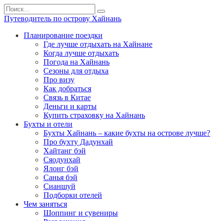
Перейти
Search
к
for:
Путеводитель по острову Хайнань
содержанию
Планирование поездки
Где лучше отдыхать на Хайнане
Когда лучше отдыхать
Погода на Хайнань
Сезоны для отдыха
Про визу
Как добраться
Связь в Китае
Деньги и карты
Купить страховку на Хайнань
Бухты и отели
Бухты Хайнань – какие бухты на острове лучше?
Про бухту Дадунхай
Хайтанг бэй
Сяодунхай
Ялонг бэй
Санья бэй
Сианшуй
Подборки отелей
Чем заняться
Шоппинг и сувениры