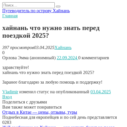
Перейти
Search
к
for:
Путеводитель по острову Хайнань
содержанию
Главная
хайнань что нужно знать перед
поездкой 2025?
397 просмотров
03.04.2025
Хайнань
0
Орлова Эмма (анонимный)
22.09.2024
0
комментариев
здравствуйте!
хайнань что нужно знать перед поездкой 2025?
Заранее благодарю за любую помощь и поддержку!
Vladimir
изменил статус на опубликованный
03.04.2025
Вход
Поделиться с друзьями
Вам также может понравиться
Отдых в Китае — цены, отзывы, туры
Поднебесная для европейцев и по сей день представляется
0
283