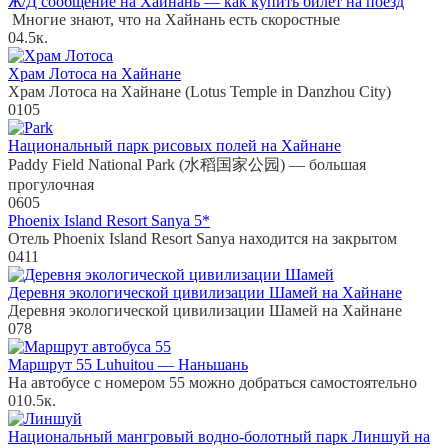
Ж/Д сообщение на Хайнань — как купить билет на поезд
Многие знают, что на Хайнань есть скоростные
0
4.5к.
Храм Лотоса на Хайнане
Храм Лотоса на Хайнане (Lotus Temple in Danzhou City)
0
105
Национальный парк рисовых полей на Хайнане
Paddy Field National Park (水稻国家公园) — большая
прогулочная
0
605
Phoenix Island Resort Sanya 5*
Отель Phoenix Island Resort Sanya находится на закрытом
0
411
Деревня экологической цивилизации Шамей на Хайнане
Деревня экологической цивилизации Шамей на Хайнане
0
78
Маршрут 55 Luhuitou — Наньшань
На автобусе с номером 55 можно добраться самостоятельно
0
10.5к.
Национальный мангровый водно-болотный парк Линшуй на