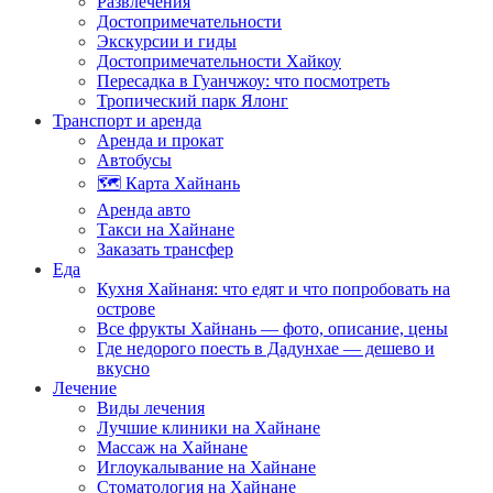
Развлечения
Достопримечательности
Экскурсии и гиды
Достопримечательности Хайкоу
Пересадка в Гуанчжоу: что посмотреть
Тропический парк Ялонг
Транспорт и аренда
Аренда и прокат
Автобусы
🗺️ Карта Хайнань
Аренда авто
Такси на Хайнане
Заказать трансфер
Еда
Кухня Хайнаня: что едят и что попробовать на
острове
Все фрукты Хайнань — фото, описание, цены
Где недорого поесть в Дадунхае — дешево и
вкусно
Лечение
Виды лечения
Лучшие клиники на Хайнане
Массаж на Хайнане
Иглоукалывание на Хайнане
Стоматология на Хайнане