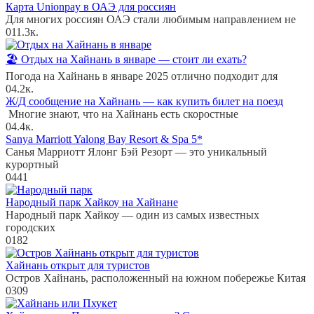
Карта Unionpay в ОАЭ для россиян
Для многих россиян ОАЭ стали любимым направлением не
0
11.3к.
🏖️ Отдых на Хайнань в январе — стоит ли ехать?
Погода на Хайнань в январе 2025 отлично подходит для
0
4.2к.
Ж/Д сообщение на Хайнань — как купить билет на поезд
Многие знают, что на Хайнань есть скоростные
0
4.4к.
Sanya Marriott Yalong Bay Resort & Spa 5*
Санья Марриотт Ялонг Бэй Резорт — это уникальный
курортный
0
441
Народный парк Хайкоу на Хайнане
Народный парк Хайкоу — один из самых известных
городских
0
182
Хайнань открыт для туристов
Остров Хайнань, расположенный на южном побережье Китая
0
309