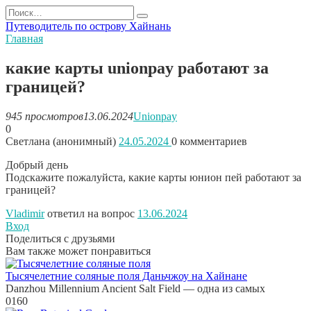
Перейти
Search
к
for:
Путеводитель по острову Хайнань
содержанию
Главная
какие карты unionpay работают за
границей?
945 просмотров
13.06.2024
Unionpay
0
Светлана (анонимный)
24.05.2024
0
комментариев
Добрый день
Подскажите пожалуйста, какие карты юнион пей работают за
границей?
Vladimir
ответил на вопрос
13.06.2024
Вход
Поделиться с друзьями
Вам также может понравиться
Тысячелетние соляные поля Даньчжоу на Хайнане
Danzhou Millennium Ancient Salt Field — одна из самых
0
160