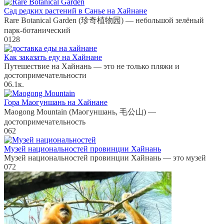
Сад редких растений в Санье на Хайнане
Rare Botanical Garden (珍奇植物园) — небольшой зелёный
парк-ботанический
0
128
Как заказать еду на Хайнане
Путешествие на Хайнань — это не только пляжи и
достопримечательности
0
6.1к.
Гора Маогуншань на Хайнане
Maogong Mountain (Маогуншань, 毛公山) —
достопримечательность
0
62
Музей национальностей провинции Хайнань
Музей национальностей провинции Хайнань — это музей
0
72