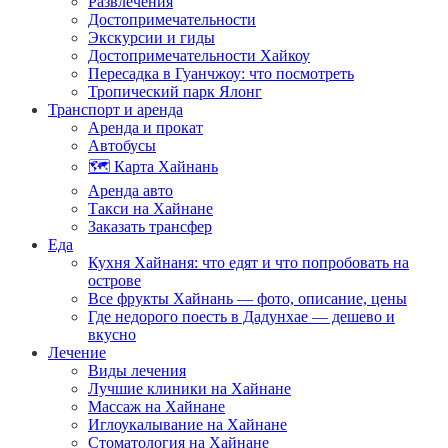
Развлечения
Достопримечательности
Экскурсии и гиды
Достопримечательности Хайкоу
Пересадка в Гуанчжоу: что посмотреть
Тропический парк Ялонг
Транспорт и аренда
Аренда и прокат
Автобусы
🗺️ Карта Хайнань
Аренда авто
Такси на Хайнане
Заказать трансфер
Еда
Кухня Хайнаня: что едят и что попробовать на
острове
Все фрукты Хайнань — фото, описание, цены
Где недорого поесть в Дадунхае — дешево и
вкусно
Лечение
Виды лечения
Лучшие клиники на Хайнане
Массаж на Хайнане
Иглоукалывание на Хайнане
Стоматология на Хайнане