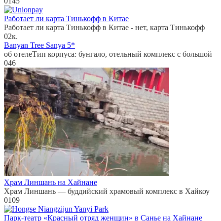
0
145
Работает ли карта Тинькофф в Китае
Работает ли карта Тинькофф в Китае - нет, карта Тинькофф
0
2к.
Banyan Tree Sanya 5*
об отелеТип корпуса: бунгало, отельный комплекс с большой
0
46
Храм Линшань на Хайнане
Храм Линшань — буддийский храмовый комплекс в Хайкоу
0
109
Парк-театр «Красный отряд женщин» в Санье на Хайнане