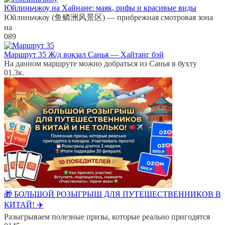
Юйлиньчжоу на Хайнане: маяк, рифы и красивые виды
Юйлиньчжоу (鱼鳞洲风景区) — прибрежная смотровая зона
на
0
89
Маршрут 35 Ж/д вокзал Санья — Хайтанг бэй
На данном маршруте можно добраться из Санья в бухту
0
1.3к.
🎁 БОЛЬШОЙ РОЗЫГРЫШ ДЛЯ ПУТЕШЕСТВЕННИКОВ В
КИТАЙ! ✈️
Разыгрываем полезные призы, которые реально пригодятся