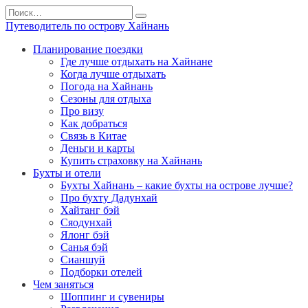
Перейти
Search
к
for:
Путеводитель по острову Хайнань
содержанию
Планирование поездки
Где лучше отдыхать на Хайнане
Когда лучше отдыхать
Погода на Хайнань
Сезоны для отдыха
Про визу
Как добраться
Связь в Китае
Деньги и карты
Купить страховку на Хайнань
Бухты и отели
Бухты Хайнань – какие бухты на острове лучше?
Про бухту Дадунхай
Хайтанг бэй
Сяодунхай
Ялонг бэй
Санья бэй
Сианшуй
Подборки отелей
Чем заняться
Шоппинг и сувениры