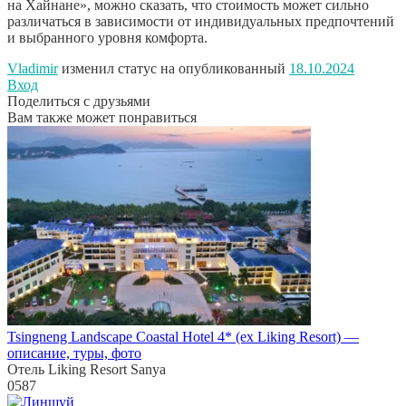
на Хайнане», можно сказать, что стоимость может сильно
различаться в зависимости от индивидуальных предпочтений
и выбранного уровня комфорта.
Vladimir
изменил статус на опубликованный
18.10.2024
Вход
Поделиться с друзьями
Вам также может понравиться
Tsingneng Landscape Coastal Hotel 4* (ex Liking Resort) —
описание, туры, фото
Отель Liking Resort Sanya
0
587