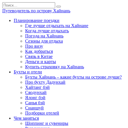
Перейти
Search
к
for:
Путеводитель по острову Хайнань
содержанию
Планирование поездки
Где лучше отдыхать на Хайнане
Когда лучше отдыхать
Погода на Хайнань
Сезоны для отдыха
Про визу
Как добраться
Связь в Китае
Деньги и карты
Купить страховку на Хайнань
Бухты и отели
Бухты Хайнань – какие бухты на острове лучше?
Про бухту Дадунхай
Хайтанг бэй
Сяодунхай
Ялонг бэй
Санья бэй
Сианшуй
Подборки отелей
Чем заняться
Шоппинг и сувениры