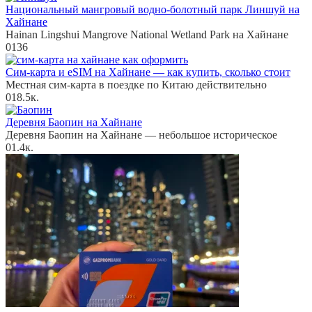
Национальный мангровый водно-болотный парк Линшуй на
Хайнане
Hainan Lingshui Mangrove National Wetland Park на Хайнане
0
136
Сим-карта и eSIM на Хайнане — как купить, сколько стоит
Местная сим-карта в поездке по Китаю действительно
0
18.5к.
Деревня Баопин на Хайнане
Деревня Баопин на Хайнане — небольшое историческое
0
1.4к.