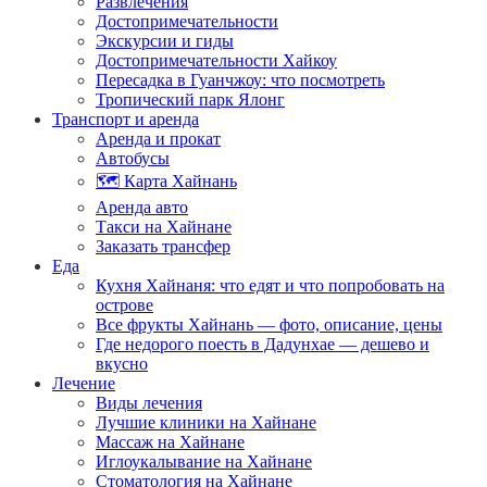
Развлечения
Достопримечательности
Экскурсии и гиды
Достопримечательности Хайкоу
Пересадка в Гуанчжоу: что посмотреть
Тропический парк Ялонг
Транспорт и аренда
Аренда и прокат
Автобусы
🗺️ Карта Хайнань
Аренда авто
Такси на Хайнане
Заказать трансфер
Еда
Кухня Хайнаня: что едят и что попробовать на
острове
Все фрукты Хайнань — фото, описание, цены
Где недорого поесть в Дадунхае — дешево и
вкусно
Лечение
Виды лечения
Лучшие клиники на Хайнане
Массаж на Хайнане
Иглоукалывание на Хайнане
Стоматология на Хайнане