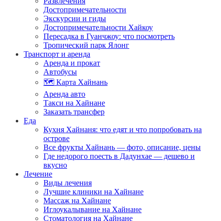
Развлечения
Достопримечательности
Экскурсии и гиды
Достопримечательности Хайкоу
Пересадка в Гуанчжоу: что посмотреть
Тропический парк Ялонг
Транспорт и аренда
Аренда и прокат
Автобусы
🗺️ Карта Хайнань
Аренда авто
Такси на Хайнане
Заказать трансфер
Еда
Кухня Хайнаня: что едят и что попробовать на
острове
Все фрукты Хайнань — фото, описание, цены
Где недорого поесть в Дадунхае — дешево и
вкусно
Лечение
Виды лечения
Лучшие клиники на Хайнане
Массаж на Хайнане
Иглоукалывание на Хайнане
Стоматология на Хайнане