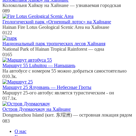
Колокольня Хайкоу на Хайнане — узнаваемая городская
0
89
Геологический парк «Огненный лотос» на Хайнане
Hainan Fire Lotus Geological Scenic Area на Хайнане
0
122
Национальный парк тропических лесов Хайнаня
National Park of Hainan Tropical Rainforest — одна
0
165
Маршрут 55 Luhuitou — Наньшань
На автобусе с номером 55 можно добраться самостоятельно
0
10.3к.
Маршрут 25 Ялунвань — Небесные Гроты
Маршрут 25-ого автобус является туристическим - он
0
17.1к.
Остров Дунмаочжоу на Хайнане
Dongmaozhou Island (кит. 东瑁洲) — островная локация рядом
0
83
О нас