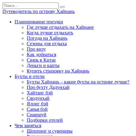
Перейти
Search
к
for:
Путеводитель по острову Хайнань
содержанию
Планирование поездки
Где лучше отдыхать на Хайнане
Когда лучше отдыхать
Погода на Хайнань
Сезоны для отдыха
Про визу
Как добраться
Связь в Китае
Деньги и карты
Купить страховку на Хайнань
Бухты и отели
Бухты Хайнань – какие бухты на острове лучше?
Про бухту Дадунхай
Хайтанг бэй
Сяодунхай
Ялонг бэй
Санья бэй
Сианшуй
Подборки отелей
Чем заняться
Шоппинг и сувениры