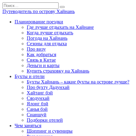
Перейти
Search
к
for:
Путеводитель по острову Хайнань
содержанию
Планирование поездки
Где лучше отдыхать на Хайнане
Когда лучше отдыхать
Погода на Хайнань
Сезоны для отдыха
Про визу
Как добраться
Связь в Китае
Деньги и карты
Купить страховку на Хайнань
Бухты и отели
Бухты Хайнань – какие бухты на острове лучше?
Про бухту Дадунхай
Хайтанг бэй
Сяодунхай
Ялонг бэй
Санья бэй
Сианшуй
Подборки отелей
Чем заняться
Шоппинг и сувениры