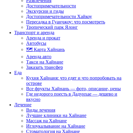
Развлечения
Достопримечательности
Экскурсии и гиды
Достопримечательности Хайкоу
Пересадка в Гуанчжоу: что посмотреть
Тропический парк Ялонг
Транспорт и аренда
Аренда и прокат
Автобусы
🗺️ Карта Хайнань
Аренда авто
Такси на Хайнане
Заказать трансфер
Еда
Кухня Хайнаня: что едят и что попробовать на
острове
Все фрукты Хайнань — фото, описание, цены
Где недорого поесть в Дадунхае — дешево и
вкусно
Лечение
Виды лечения
Лучшие клиники на Хайнане
Массаж на Хайнане
Иглоукалывание на Хайнане
Стоматология на Хайнане