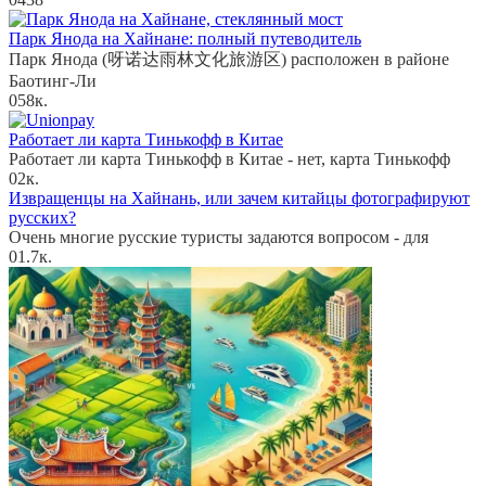
Парк Янода на Хайнане: полный путеводитель
Парк Янода (呀诺达雨林文化旅游区) расположен в районе
Баотинг-Ли
0
58к.
Работает ли карта Тинькофф в Китае
Работает ли карта Тинькофф в Китае - нет, карта Тинькофф
0
2к.
Извращенцы на Хайнань, или зачем китайцы фотографируют
русских?
Очень многие русские туристы задаются вопросом - для
0
1.7к.