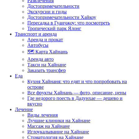
Развлечения
Достопримечательности
Экскурсии и гиды
Достопримечательности Хайкоу
Пересадка в Гуанчжоу: что посмотреть
Тропический парк Ялонг
Транспорт и аренда
Аренда и прокат
Автобусы
🗺️ Карта Хайнань
Аренда авто
Такси на Хайнане
Заказать трансфер
Еда
Кухня Хайнаня: что едят и что попробовать на
острове
Все фрукты Хайнань — фото, описание, цены
Где недорого поесть в Дадунхае — дешево и
вкусно
Лечение
Виды лечения
Лучшие клиники на Хайнане
Массаж на Хайнане
Иглоукалывание на Хайнане
Стоматология на Хайнане