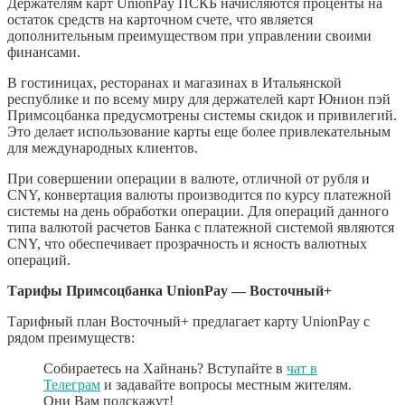
Держателям карт UnionPay ПСКБ начисляются проценты на
остаток средств на карточном счете, что является
дополнительным преимуществом при управлении своими
финансами.
В гостиницах, ресторанах и магазинах в Итальянской
республике и по всему миру для держателей карт Юнион пэй
Примсоцбанка предусмотрены системы скидок и привилегий.
Это делает использование карты еще более привлекательным
для международных клиентов.
При совершении операции в валюте, отличной от рубля и
CNY, конвертация валюты производится по курсу платежной
системы на день обработки операции. Для операций данного
типа валютой расчетов Банка с платежной системой являются
CNY, что обеспечивает прозрачность и ясность валютных
операций.
Тарифы Примсоцбанка UnionPay
— Восточный+
Тарифный план Восточный+ предлагает карту UnionPay с
рядом преимуществ:
Собираетесь на Хайнань? Вступайте в
чат в
Телеграм
и задавайте вопросы местным жителям.
Они Вам подскажут!