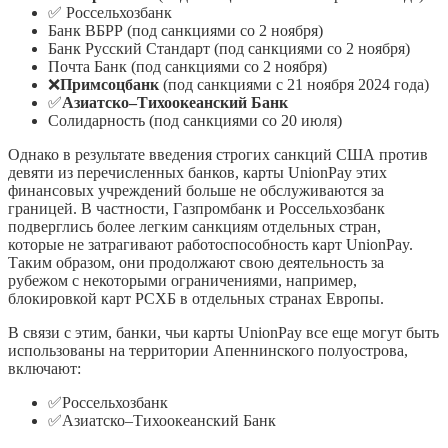
✅ Россельхозбанк
Банк ВБРР (под санкциями со 2 ноября)
Банк Русский Стандарт (под санкциями со 2 ноября)
Почта Банк (под санкциями со 2 ноября)
❌
Примсоцбанк
(под санкциями с 21 ноября 2024 года)
✅
Азиатско–Тихоокеанский Банк
Солидарность (под санкциями со 20 июля)
Однако в результате введения строгих санкций США против
девяти из перечисленных банков, карты UnionPay этих
финансовых учреждений больше не обслуживаются за
границей. В частности, Газпромбанк и Россельхозбанк
подверглись более легким санкциям отдельных стран,
которые не затрагивают работоспособность карт UnionPay.
Таким образом, они продолжают свою деятельность за
рубежом с некоторыми ограничениями, например,
блокировкой карт РСХБ в отдельных странах Европы.
В связи с этим, банки, чьи карты UnionPay все еще могут быть
использованы на территории Апеннинского полуострова,
включают:
✅Россельхозбанк
✅Азиатско–Тихоокеанский Банк