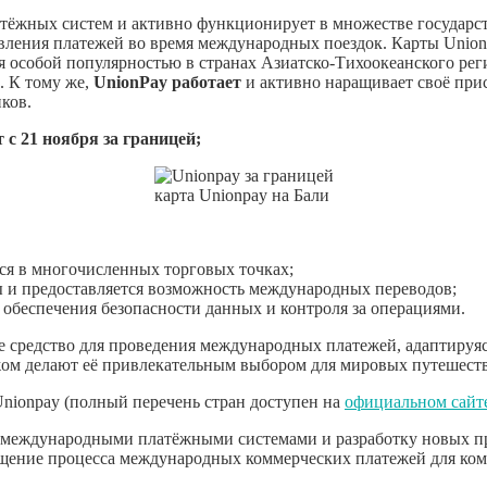
атёжных систем и активно функционирует в множестве государст
твления платежей во время международных поездок. Карты Unio
я особой популярностью в странах Азиатско-Тихоокеанского реги
. К тому же,
UnionPay работает
и активно наращивает своё при
ков.
с 21 ноября за границей;
карта Unionpay на Бали
ся в многочисленных торговых точках;
 и предоставляется возможность международных переводов;
обеспечения безопасности данных и контроля за операциями.
е средство для проведения международных платежей, адаптируяс
жом делают её привлекательным выбором для мировых путешеств
Unionpay (полный перечень стран доступен на
официальном сайт
 международными платёжными системами и разработку новых пр
щение процесса международных коммерческих платежей для ко