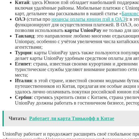
Китай
: здесь Юнион пэй обладает наибольшей поддержко
включая удалённые районы. Мобильные платежи с Unionpa
карт, детальнее мы рассказывали в нашей статье «
Банковс
ОАЭ
(статья про
нюансы оплаты юнион пэй в ОАЭ
): в э
функционируют для осуществления платежей. В ОАЭ, осо
позволяя использовать
карты UnionPay
не только для шо
Таиланд
: это направление любимо многими отдыхающим
Unionpay, особенно с учётом увеличения числа китайских
агентствами;
Турция
: карты UnionPay здесь также пользуются популяр
делает карты UnionPay удобным средством оплаты для а
Египет
: страна, известная своими курортами и древним
туристические службы уделяют внимание развитию сети п
места;
Италия
: в этой стране, известной своими модными бут
путешественников из Китая, предлагая им особые акции и
удалось лично оплачивать покупки российской юнион пэй
Сербия
: стремясь укрепить связи с Китаем, страна увел
UnionPay должны работать в гостиничном бизнесе, ресто
Читать:
Работает ли карта Тинькофф в Китае
UnionPay работает и продолжает расширять своё глобальное пр