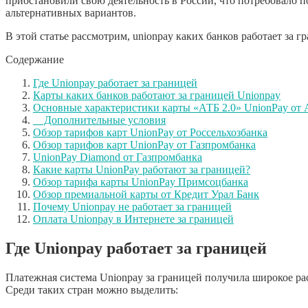
приостановили свою деятельность в России, что потребовало 
альтернативных вариантов.
В этой статье рассмотрим, unionpay каких банков работает за
Содержание
Где Unionpay работает за границей
Карты каких банков работают за границей Unionpay
Основные характеристики карты «АТБ 2.0» UnionPay от 
Дополнительные условия
Обзор тарифов карт UnionPay от Россельхозбанка
Обзор тарифов карт UnionPay от Газпромбанка
UnionPay Diamond от Газпромбанка
Какие карты UnionPay работают за границей?
Обзор тарифа карты UnionPay Примсоцбанка
Обзор премиальной карты от Кредит Урал Банк
Почему Unionpay не работает за границей
Оплата Unionpay в Интернете за границей
Где Unionpay работает за границей
Платежная система Unionpay за границей получила широкое ра
Среди таких стран можно выделить: