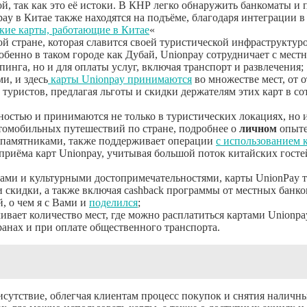
й, так как это её истоки. В КНР легко обнаружить банкоматы 
y в Китае также находятся на подъёме, благодаря интеграции 
кие карты, работающие в Китае
«
той стране, которая славится своей туристической инфраструктур
бенно в таком городе как Дубай, Unionpay сотрудничает с мес
пинга, но и для оплаты услуг, включая транспорт и развлечения;
и, и здесь
карты Unionpay принимаются
во множестве мест, от 
 туристов, предлагая льготы и скидки держателям этих карт в с
ностью и принимаются не только в туристических локациях, но и
втомобильных путешествий по стране, подробнее о
личном
опыте
и памятниками, также поддерживает операции
с использованием 
риёма карт Unionpay, учитывая большой поток китайских госте
иками и культурными достопримечательностями, карты UnionPay
 скидки, а также включая cashback программы от местных банко
, о чем я с Вами и
поделился
;
ичивает количество мест, где можно расплатиться картами Unionp
ранах и при оплате общественного транспорта.
исутствие, облегчая клиентам процесс покупок и снятия наличны