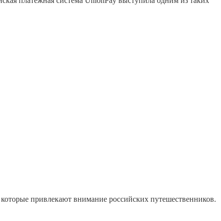
йская платёжная система UnionPay выступила одним из таких
в, которые привлекают внимание российских путешественников.