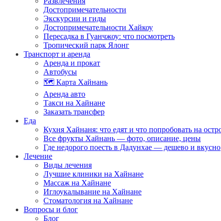
Развлечения
Достопримечательности
Экскурсии и гиды
Достопримечательности Хайкоу
Пересадка в Гуанчжоу: что посмотреть
Тропический парк Ялонг
Транспорт и аренда
Аренда и прокат
Автобусы
🗺️ Карта Хайнань
Аренда авто
Такси на Хайнане
Заказать трансфер
Еда
Кухня Хайнаня: что едят и что попробовать на остр
Все фрукты Хайнань — фото, описание, цены
Где недорого поесть в Дадунхае — дешево и вкусно
Лечение
Виды лечения
Лучшие клиники на Хайнане
Массаж на Хайнане
Иглоукалывание на Хайнане
Стоматология на Хайнане
Вопросы и блог
Блог