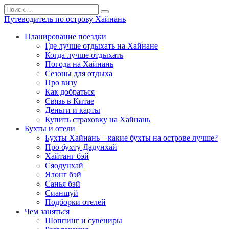
Перейти
Search
к
for:
Путеводитель по острову Хайнань
содержанию
Планирование поездки
Где лучше отдыхать на Хайнане
Когда лучше отдыхать
Погода на Хайнань
Сезоны для отдыха
Про визу
Как добраться
Связь в Китае
Деньги и карты
Купить страховку на Хайнань
Бухты и отели
Бухты Хайнань – какие бухты на острове лучше?
Про бухту Дадунхай
Хайтанг бэй
Сяодунхай
Ялонг бэй
Санья бэй
Сианшуй
Подборки отелей
Чем заняться
Шоппинг и сувениры