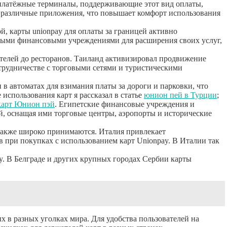
и платёжные терминалы, поддерживающие этот вид оплаты,
в различные приложения, что повышает комфорт использования
ой, карты unionpay для оплаты за границей
активно
тными финансовыми учреждениями для расширения своих услуг,
отелей до ресторанов. Таиланд активизировал продвижение
отрудничестве с торговыми сетями и туристическими
 в автоматах для взимания платы за дороги и парковки, что
 использования карт я рассказал в статье
юнион пей в Турции
;
карт Юнион пэй
. Египетские финансовые учреждения и
й, оснащая ими торговые центры, аэропорты и исторические
 также широко принимаются. Италия привлекает
в при покупках с использованием карт Unionpay. В Италии так
ay. В Белграде и других крупных городах Сербии карты
х в разных уголках мира. Для удобства пользователей на