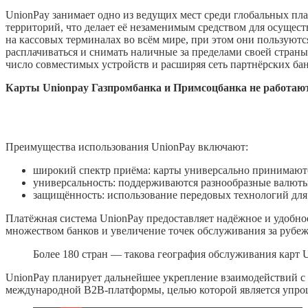
UnionPay занимает одно из ведущих мест среди глобальных пл
территорий, что делает её незаменимым средством для осущес
на кассовых терминалах во всём мире, при этом они пользуютс
расплачиваться и снимать наличные за пределами своей страны
число совместимых устройств и расширяя сеть партнёрских бан
Карты Unionpay Газпромбанка и Примсоцбанка не работают 
Преимущества использования UnionPay включают:
широкий спектр приёма: карты универсально принимают
универсальность: поддерживаются разнообразные валюты
защищённость: использование передовых технологий для 
Платёжная система UnionPay предоставляет надёжное и удобно
множеством банков и увеличение точек обслуживания за рубе
Более 180 стран — такова география обслуживания карт 
UnionPay планирует дальнейшее укрепление взаимодействий с
международной B2B-платформы, целью которой является упро