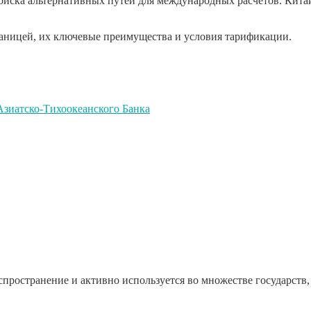
поиска альтернативных путей для международных расчётов. Кита
 границей, их ключевые преимущества и условия тарификации.
Азиатско-Тихоокеанского Банка
спространение и активно используется во множестве государст