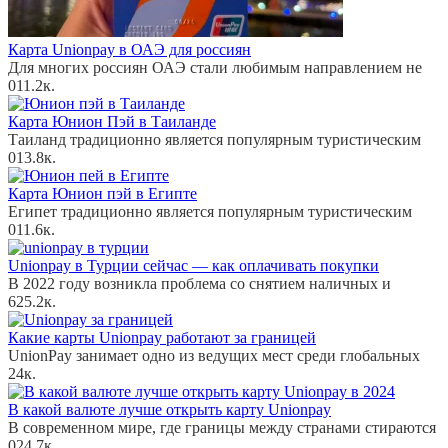
Карта Unionpay в ОАЭ для россиян
Для многих россиян ОАЭ стали любимым направлением не
0
11.2к.
Карта Юнион Пэй в Таиланде
Таиланд традиционно является популярным туристическим
0
13.8к.
Карта Юнион пэй в Египте
Египет традиционно является популярным туристическим
0
11.6к.
Unionpay в Турции сейчас — как оплачивать покупки
В 2022 году возникла проблема со снятием наличных и
6
25.2к.
Какие карты Unionpay работают за границей
UnionPay занимает одно из ведущих мест среди глобальных
2
4к.
В какой валюте лучше открыть карту Unionpay
В современном мире, где границы между странами стираются
0
24.7к.