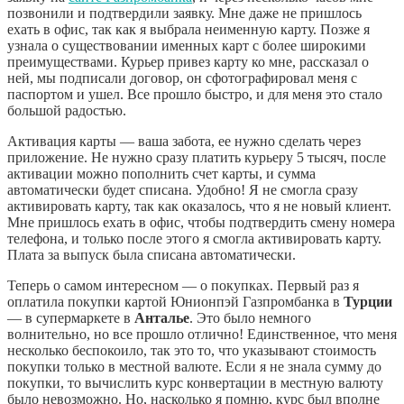
позвонили и подтвердили заявку. Мне даже не пришлось
ехать в офис, так как я выбрала неименную карту. Позже я
узнала о существовании именных карт с более широкими
преимуществами. Курьер привез карту ко мне, рассказал о
ней, мы подписали договор, он сфотографировал меня с
паспортом и ушел. Все прошло быстро, и для меня это стало
большой радостью.
Активация карты — ваша забота, ее нужно сделать через
приложение. Не нужно сразу платить курьеру 5 тысяч, после
активации можно пополнить счет карты, и сумма
автоматически будет списана. Удобно! Я не смогла сразу
активировать карту, так как оказалось, что я не новый клиент.
Мне пришлось ехать в офис, чтобы подтвердить смену номера
телефона, и только после этого я смогла активировать карту.
Плата за выпуск была списана автоматически.
Теперь о самом интересном — о покупках. Первый раз я
оплатила покупки картой Юнионпэй Газпромбанка в
Турции
— в супермаркете в
Анталье
. Это было немного
волнительно, но все прошло отлично! Единственное, что меня
несколько беспокоило, так это то, что указывают стоимость
покупки только в местной валюте. Если я не знала сумму до
покупки, то вычислить курс конвертации в местную валюту
было невозможно. Но, насколько я помню, курс был вполне