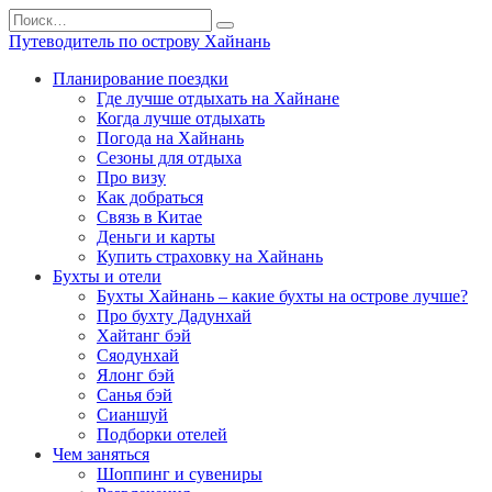
Перейти
Search
к
for:
Путеводитель по острову Хайнань
содержанию
Планирование поездки
Где лучше отдыхать на Хайнане
Когда лучше отдыхать
Погода на Хайнань
Сезоны для отдыха
Про визу
Как добраться
Связь в Китае
Деньги и карты
Купить страховку на Хайнань
Бухты и отели
Бухты Хайнань – какие бухты на острове лучше?
Про бухту Дадунхай
Хайтанг бэй
Сяодунхай
Ялонг бэй
Санья бэй
Сианшуй
Подборки отелей
Чем заняться
Шоппинг и сувениры