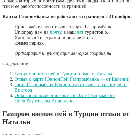
отзывы которых помогут Вам сделать выводы о карте Юнион
пэй и ее работоспособности за границей.
Карты Газпромбанка не работают за границей с 21 ноября.
Присылайте свои отзывы о карте Газпромбанк
Unionpay нам на
почту
, в наш
чат
туристов о.
Хайнань в Телеграм или оставляйте в
комментариях
Орфография и пунктуация авторов сохранены
Содержание
Газпром юнион пей в Турции отзыв от Натальи
Отзыв о карте ЮнионПэй Газпромбанка — от Евгении
карта Газпромбанк Юнион пэй отзывы за границей от
Виктора
Опыт использования карты в ОАЭ Газпромбанк
UnionPay отзывы Анастасии
Газпром юнион пей в Турции отзыв от
Натальи
Приветствую всех!