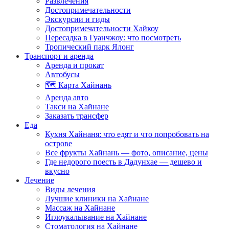
Развлечения
Достопримечательности
Экскурсии и гиды
Достопримечательности Хайкоу
Пересадка в Гуанчжоу: что посмотреть
Тропический парк Ялонг
Транспорт и аренда
Аренда и прокат
Автобусы
🗺️ Карта Хайнань
Аренда авто
Такси на Хайнане
Заказать трансфер
Еда
Кухня Хайнаня: что едят и что попробовать на
острове
Все фрукты Хайнань — фото, описание, цены
Где недорого поесть в Дадунхае — дешево и
вкусно
Лечение
Виды лечения
Лучшие клиники на Хайнане
Массаж на Хайнане
Иглоукалывание на Хайнане
Стоматология на Хайнане