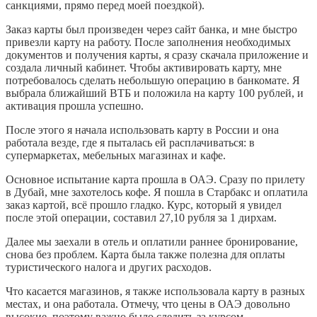
санкциями, прямо перед моей поездкой).
Заказ карты был произведен через сайт банка, и мне быстро
привезли карту на работу. После заполнения необходимых
документов и получения карты, я сразу скачала приложение и
создала личный кабинет. Чтобы активировать карту, мне
потребовалось сделать небольшую операцию в банкомате. Я
выбрала ближайший ВТБ и положила на карту 100 рублей, и
активация прошла успешно.
После этого я начала использовать карту в России и она
работала везде, где я пыталась ей расплачиваться: в
супермаркетах, мебельных магазинах и кафе.
Основное испытание карта прошла в ОАЭ. Сразу по прилету
в Дубай, мне захотелось кофе. Я пошла в Старбакс и оплатила
заказ картой, всё прошло гладко. Курс, который я увидел
после этой операции, составил 27,10 рубля за 1 дирхам.
Далее мы заехали в отель и оплатили раннее бронирование,
снова без проблем. Карта была также полезна для оплаты
туристического налога и других расходов.
Что касается магазинов, я также использовала карту в разных
местах, и она работала. Отмечу, что цены в ОАЭ довольно
высокие, поэтому важно было следить за курсом.